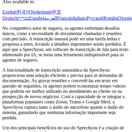
Also available in:
English
한국어
Nederlands
中文
Deutsch
עברית
Español
العربية
Français
Italiano
Русский
Română
Украї
No competitivo setor de seguros, os agentes enfrentam desafios
únicos, como a necessidade de documentar chamadas e reuniões
com precisão. A transcrição manual pode ser uma tarefa árdua e
propensa a erros, levando a detalhes importantes sendo perdidos. É
aqui que a Speechyou, um software de transcrição de fala para texto
alimentado por IA, se torna uma ferramenta indispensável para os
agentes de seguros.
A funcionalidade de transcrição automática da Speechyou
proporciona uma solução eficiente e precisa para as demandas de
documentação. Ao gravar reuniões e convertê-las em texto em
questão de segundos, os agentes podem economizar tempo valioso
que poderia ser melhor utilizado no atendimento ao cliente ou na
prospecção de novos negócios. Com a capacidade de se integrar a
plataformas populares como Zoom, Teams e Google Meet, a
Speechyou captura tanto o áudio do microfone quanto o áudio do
sistema, garantindo que nenhuma informação importante seja
perdida.
Um dos principais benefícios do uso do Speechyou é a criação de