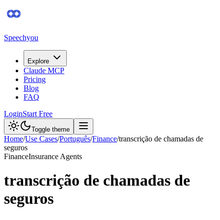
Speechyou
Explore
Claude MCP
Pricing
Blog
FAQ
Login
Start Free
Toggle theme
Home
/
Use Cases
/
Português
/
Finance
/
transcrição de chamadas de
seguros
Finance
Insurance Agents
transcrição de chamadas de
seguros