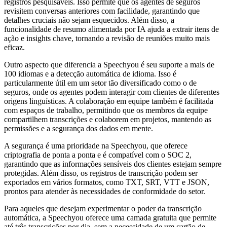
registros pesquisáveis. Isso permite que os agentes de seguros
revisitem conversas anteriores com facilidade, garantindo que
detalhes cruciais não sejam esquecidos. Além disso, a
funcionalidade de resumo alimentada por IA ajuda a extrair itens de
ação e insights chave, tornando a revisão de reuniões muito mais
eficaz.
Outro aspecto que diferencia a Speechyou é seu suporte a mais de
100 idiomas e a detecção automática de idioma. Isso é
particularmente útil em um setor tão diversificado como o de
seguros, onde os agentes podem interagir com clientes de diferentes
origens linguísticas. A colaboração em equipe também é facilitada
com espaços de trabalho, permitindo que os membros da equipe
compartilhem transcrições e colaborem em projetos, mantendo as
permissões e a segurança dos dados em mente.
A segurança é uma prioridade na Speechyou, que oferece
criptografia de ponta a ponta e é compatível com o SOC 2,
garantindo que as informações sensíveis dos clientes estejam sempre
protegidas. Além disso, os registros de transcrição podem ser
exportados em vários formatos, como TXT, SRT, VTT e JSON,
prontos para atender às necessidades de conformidade do setor.
Para aqueles que desejam experimentar o poder da transcrição
automática, a Speechyou oferece uma camada gratuita que permite
até três transcrições por dia, sem a necessidade de um cartão de