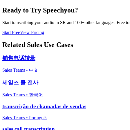
Ready to Try Speechyou?
Start transcribing your audio in
SR
and 100+ other languages. Free to t
Start Free
View Pricing
Related
Sales
Use Cases
销售电话转录
Sales Teams
•
中文
세일즈 콜 전사
Sales Teams
•
한국어
transcrição de chamadas de vendas
Sales Teams
•
Português
sales call transcription