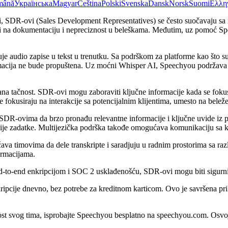
mână
Українська
Magyar
Čeština
Polski
Svenska
Dansk
Norsk
Suomi
Ελλη
i, SDR-ovi (Sales Development Representatives) se često suočavaju sa
oši na dokumentaciju i nepreciznost u beleškama. Međutim, uz pomoć Spe
uje audio zapise u tekst u trenutku. Sa podrškom za platforme kao što 
macija ne bude propuštena. Uz moćni Whisper AI, Speechyou podržava viš
a tačnost. SDR-ovi mogu zaboraviti ključne informacije kada se fokusir
kusiraju na interakcije sa potencijalnim klijentima, umesto na belež
SDR-ovima da brzo pronađu relevantne informacije i ključne uvide iz p
ije zadatke. Multijezička podrška takođe omogućava komunikaciju sa kli
ćava timovima da dele transkripte i saradjuju u radnim prostorima sa ra
ormacijama.
-to-end enkripcijom i SOC 2 usklađenošću, SDR-ovi mogu biti sigurni d
ipcije dnevno, bez potrebe za kreditnom karticom. Ovo je savršena pr
ost svog tima, isprobajte Speechyou besplatno na speechyou.com. Osvoji