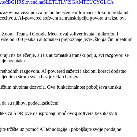
νικά
BG
HR
Slovenčina
SL
ET
LT
LV
IS
GA
MT
EU
CY
GL
CA
 izazovima vezanim za ručno beleženje informacija tokom prodajnih
echyou, AI-powered softvera za transkripciju govora u tekst, ovi
su Zoom, Teams i Google Meet, ovaj softver hvata i mikrofon i
e od 100 jezika i automatski prepoznaje jezik, što ga čini idealnim
aju na beleženje, ali uz automatsku transkripciju, svi razgovori se
enje podataka.
rethodnih razgovora. AI-powered sažetci i akcioni koraci dodatno
jentima širom sveta bez jezičkih barijera.
zličitim nivoima dozvola. Ova funkcionalnost poboljšava timsku
a su njihovi podaci zaštićeni.
ilika za SDR-ove da isprobaju moć ovog softvera bez ikakvih
te tržište uz pomoć AI tehnologije i poboljšajte svoje prodajne