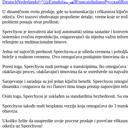
Deutsch
Nederlands
עברית
Español
العربية
Français
Italiano
Русский
Ro
U dinamičnom svetu prodaje, gde su komunikacija i efikasnost ključn
otkrića. Ovi izazovi obuhvataju propuštene detalje, vreme koje se tr
problemi postaju stvar prošlosti.
Speechyou je inovativni alat koji automatski snima sastanke i konvert
sistemsku zvučnu reprodukciju, osiguravajući da nijedna važna infor
rešenjem za multinacionalne timove.
Jedna od najvećih prednosti Speechyou-a je ušteda vremena i poboljšan
beleže u realnom vremenu. Ovo omogućava prodajnim timovima da se fo
Pored toga, Speechyou nudi pretrage u transkriptima, što omogućava 
olakšavaju proces, olakšavajući timovima da se usredsrede na najvažn
Sarajevanje i saradnja su još jedan ključni benefit. Speechyou omogu
dinamiku i osigurava da svi članovi tima imaju pristup najnovijim inf
Osim toga, Speechyou je usklađen sa standardima bezbednosti. Sa end
Speechyou takođe nudi besplatnu verziju koja omogućava do 3 transkr
obaveza.
Ukoliko želite da unapredite svoje procese prodaje i povećate efikasn
otkrića uz Speechyou!