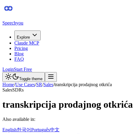
Speechyou
Explore
Claude MCP
Pricing
Blog
FAQ
Login
Start Free
Toggle theme
Home
/
Use Cases
/
SR
/
Sales
/
transkripcija prodajnog otkrića
Sales
SDRs
transkripcija prodajnog otkrića
Also available in:
English
한국어
Português
中文