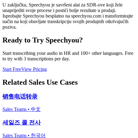
U zaključku, Speechyou je savršeni alat za SDR-ove koji žele
unaprijediti svoje procese i postići bolje rezultate u prodaji.
Isprobajte Speechyou besplatno na speechyou.com i transformirajte
način na koji obavljate transkripciju svojih prodajnih otkrivajućih
poziva.
Ready to Try Speechyou?
Start transcribing your audio in
HR
and 100+ other languages. Free
to try with 3 transcriptions per day.
Start Free
View Pricing
Related
Sales
Use Cases
销售电话转录
Sales Teams
•
中文
세일즈 콜 전사
Sales Teams
•
한국어