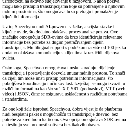
usredotočiti na aktivno sudjelovanje u razgovoru. Nakon poziva,
mogu lako pristupiti transkripcijama koje su pohranjene u njihovim
radnim prostorima, što omogućava brzu pretragu i pronalaženje
ključnih informacija.
Uz to, Speechyou nudi AI-powered sažetke, akcijske stavke i
ključne uvide, što dodatno olakšava proces analize poziva. Ove
značajke omogućuju SDR-ovima da brzo identificiraju relevantne
informacije bez potrebe za dugim pretraživanjem cijelih
transkripcija. Multilingual support s podrškom za više od 100 jezika
dodatno olakšava komunikaciju s klijentima iz različitih dijelova
svijeta.
Osim toga, Speechyou omogućava timsku suradnju, dijeljenje
transkripcija i postavljanje dozvola unutar radnih prostora. To znači
da cijeli tim može imati pristup potrebnim informacijama, što
poboljšava koordinaciju i učinkovitost. Izvještaji se mogu izvoziti u
različitim formatima kao što su TXT, SRT (podnaslovi), VTT (web
video) i JSON, čime se osigurava usklađenost s različitim potrebama
i standardima.
Za one koji žele isprobati Speechyou, dobra vijest je da platforma
nudi besplatni paket s mogućnošću tri transkripcije dnevno, bez
potrebe za kreditnom karticom. Ova opcija omogućava SDR-ovima
da testiraju sve prednosti softvera bez ikakvih obaveza.