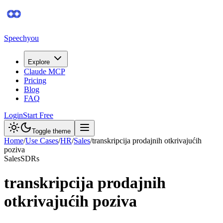
Speechyou
Explore
Claude MCP
Pricing
Blog
FAQ
Login
Start Free
Toggle theme
Home
/
Use Cases
/
HR
/
Sales
/
transkripcija prodajnih otkrivajućih
poziva
Sales
SDRs
transkripcija prodajnih
otkrivajućih poziva