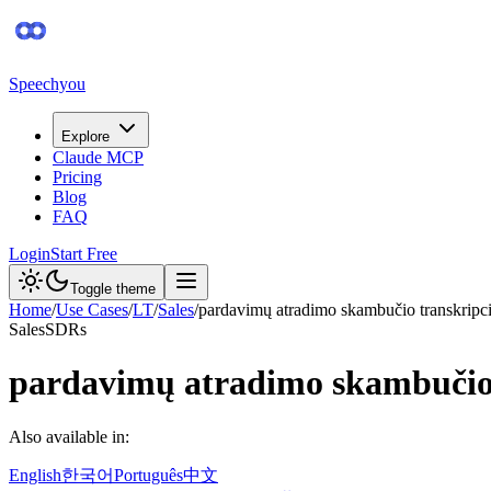
Speechyou
Explore
Claude MCP
Pricing
Blog
FAQ
Login
Start Free
Toggle theme
Home
/
Use Cases
/
LT
/
Sales
/
pardavimų atradimo skambučio transkripci
Sales
SDRs
pardavimų atradimo skambučio 
Also available in:
English
한국어
Português
中文