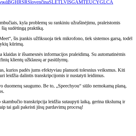
νικά
BG
HR
SR
Slovenčina
SL
ET
LV
IS
GA
MT
EU
CY
GL
CA
bučiais, kyla problemų su rankiniu užrašinėjimu, praleistomis
šią sudėtingą praktiką.
et“, šis įrankis užfiksuoja tiek mikrofono, tiek sistemos garsą, todėl
tykių kūrimą.
a klaidas ir išsamesnės informacijos praleidimą. Su automatinėmis
cifinių klientų užklausų ar pasiūlymų.
as, kurios padės jums efektyviau planuoti tolesnius veiksmus. Kiti
leidžia dalintis transkripcijomis ir nustatyti leidimus.
l savo duomenų saugumo. Be to, „Speechyou“ siūlo nemokamą planą,
os.
ambučio transkripcija leidžia sutaupyti laiką, gerina tikslumą ir
aip tai gali pakeisti jūsų pardavimų procesą!