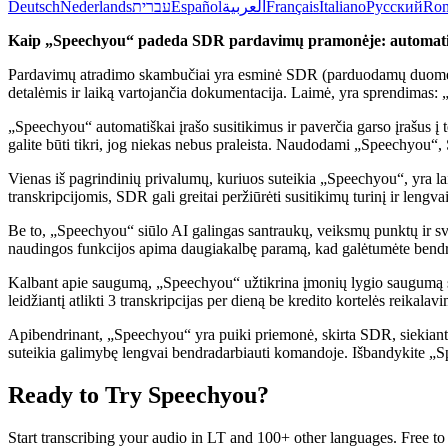
Deutsch
Nederlands
עברית
Español
العربية
Français
Italiano
Русский
Ro
Kaip „Speechyou“ padeda SDR pardavimų pramonėje: automatin
Pardavimų atradimo skambučiai yra esminė SDR (parduodamų duomenų a
detalėmis ir laiką vartojančia dokumentacija. Laimė, yra sprendimas: 
„Speechyou“ automatiškai įrašo susitikimus ir paverčia garso įrašus į 
galite būti tikri, jog niekas nebus praleista. Naudodami „Speechyou“, S
Vienas iš pagrindinių privalumų, kuriuos suteikia „Speechyou“, yra l
transkripcijomis, SDR gali greitai peržiūrėti susitikimų turinį ir lengva
Be to, „Speechyou“ siūlo AI galingas santraukų, veiksmų punktų ir sva
naudingos funkcijos apima daugiakalbę paramą, kad galėtumėte bendrauti
Kalbant apie saugumą, „Speechyou“ užtikrina įmonių lygio saugumą su
leidžiantį atlikti 3 transkripcijas per dieną be kredito kortelės reikala
Apibendrinant, „Speechyou“ yra puiki priemonė, skirta SDR, siekianti
suteikia galimybę lengvai bendradarbiauti komandoje. Išbandykite 
Ready to Try Speechyou?
Start transcribing your audio in
LT
and 100+ other languages. Free to t