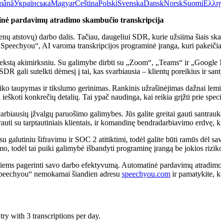
mână
Українська
Magyar
Čeština
Polski
Svenska
Dansk
Norsk
Suomi
Ελλη
ė pardavimų atradimo skambučio transkripcija
tstovų) darbo dalis. Tačiau, daugeliui SDR, kurie užsiima šiais skam
„Speechyou“, AI varoma transkripcijos programinė įranga, kuri pakeičia 
tekstą akimirksniu. Su galimybe dirbti su „Zoom“, „Teams“ ir „Google Me
DR gali sutelkti dėmesį į tai, kas svarbiausia – klientų poreikius ir san
aiko taupymas ir tikslumo gerinimas. Rankinis užrašinėjimas dažnai lemi
i ieškoti konkrečių detalių. Tai ypač naudinga, kai reikia grįžti prie spe
rbiausių įžvalgų paruošimo galimybes. Jūs galite greitai gauti santrauk
 su tarptautiniais klientais, ir komandinę bendradarbiavimo erdvę, kuri 
 galutiniu šifravimu ir SOC 2 atitiktimi, todėl galite būti ramūs dė
vimo, todėl tai puiki galimybė išbandyti programinę įrangą be jokios rizik
ems pagerinti savo darbo efektyvumą. Automatinė pardavimų atradimo sk
„Speechyou“ nemokamai šiandien adresu
speechyou.com
ir pamatykite, k
ry with 3 transcriptions per day.