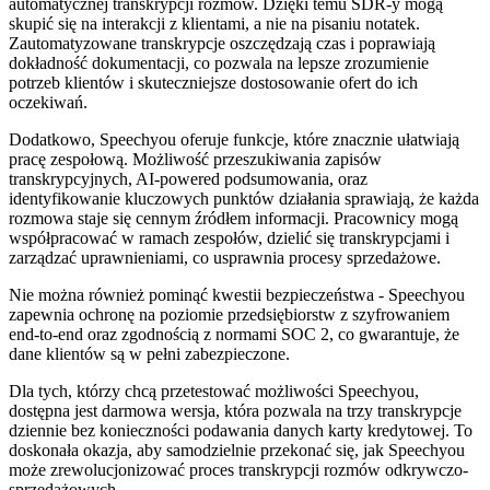
automatycznej transkrypcji rozmów. Dzięki temu SDR-y mogą
skupić się na interakcji z klientami, a nie na pisaniu notatek.
Zautomatyzowane transkrypcje oszczędzają czas i poprawiają
dokładność dokumentacji, co pozwala na lepsze zrozumienie
potrzeb klientów i skuteczniejsze dostosowanie ofert do ich
oczekiwań.
Dodatkowo, Speechyou oferuje funkcje, które znacznie ułatwiają
pracę zespołową. Możliwość przeszukiwania zapisów
transkrypcyjnych, AI-powered podsumowania, oraz
identyfikowanie kluczowych punktów działania sprawiają, że każda
rozmowa staje się cennym źródłem informacji. Pracownicy mogą
współpracować w ramach zespołów, dzielić się transkrypcjami i
zarządzać uprawnieniami, co usprawnia procesy sprzedażowe.
Nie można również pominąć kwestii bezpieczeństwa - Speechyou
zapewnia ochronę na poziomie przedsiębiorstw z szyfrowaniem
end-to-end oraz zgodnością z normami SOC 2, co gwarantuje, że
dane klientów są w pełni zabezpieczone.
Dla tych, którzy chcą przetestować możliwości Speechyou,
dostępna jest darmowa wersja, która pozwala na trzy transkrypcje
dziennie bez konieczności podawania danych karty kredytowej. To
doskonała okazja, aby samodzielnie przekonać się, jak Speechyou
może zrewolucjonizować proces transkrypcji rozmów odkrywczo-
sprzedażowych.