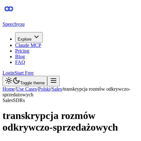
Speechyou
Explore
Claude MCP
Pricing
Blog
FAQ
Login
Start Free
Toggle theme
Home
/
Use Cases
/
Polski
/
Sales
/
transkrypcja rozmów odkrywczo-
sprzedażowych
Sales
SDRs
transkrypcja rozmów
odkrywczo-sprzedażowych