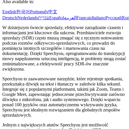
Also available in:
English
한국어
Português
中文
Deutsch
Nederlands
עברית
Español
العربية
Français
Italiano
Русский
Ro
W dzisiejszym świecie sprzedaży, efektywne zarządzanie czasem i
informacjami jest kluczowe dla sukcesu. Przedstawiciele rozwoju
sprzedaży (SDR) często muszą zmagać się z ręcznym notowaniem
podczas rozmów odkrywczo-sprzedażowych, co prowadzi do
pominięcia istotnych szczegółów i marnowania czasu na
dokumentację. Dzięki Speechyou, oprogramowaniu do transkrypcji
mowy napędzanemu sztuczną inteligencją, te problemy mogą zostać
zminimalizowane, a efektywność pracy SDR-ów znacznie
zwiększona.
Speechyou to zaawansowane narzędzie, które rejestruje spotkania,
przekształca dźwięk na tekst i tłumaczy w zaledwie kilka sekund.
Integruje się z popularnymi platformami, takimi jak Zoom, Teams i
Google Meet, zapewniając jednoczesne przechwytywanie zarówno
dźwięku z mikrofonu, jak i audio systemowego. Dzięki wsparciu
ponad 100 języków oraz automatycznemu wykrywaniu języka,
Speechyou jest idealnym rozwiązaniem dla globalnych zespołów
sprzedażowych.
Jednym z największych atutów Speechyou jest możliwość