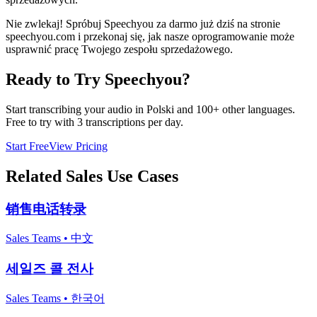
Nie zwlekaj! Spróbuj Speechyou za darmo już dziś na stronie
speechyou.com i przekonaj się, jak nasze oprogramowanie może
usprawnić pracę Twojego zespołu sprzedażowego.
Ready to Try Speechyou?
Start transcribing your audio in
Polski
and 100+ other languages.
Free to try with 3 transcriptions per day.
Start Free
View Pricing
Related
Sales
Use Cases
销售电话转录
Sales Teams
•
中文
세일즈 콜 전사
Sales Teams
•
한국어