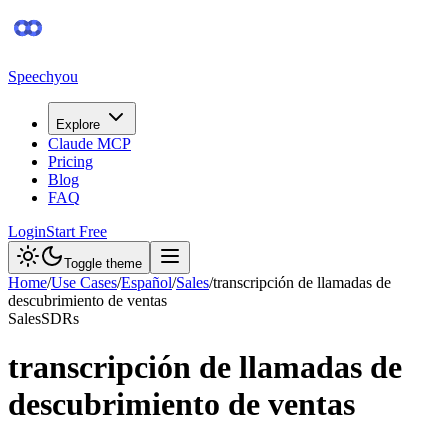
Speechyou
Explore
Claude MCP
Pricing
Blog
FAQ
Login
Start Free
Toggle theme
Home
/
Use Cases
/
Español
/
Sales
/
transcripción de llamadas de
descubrimiento de ventas
Sales
SDRs
transcripción de llamadas de
descubrimiento de ventas