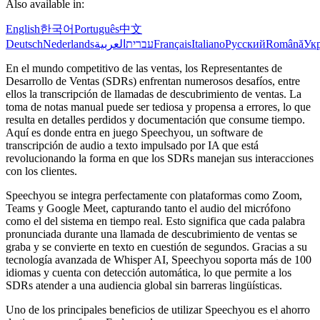
Also available in:
English
한국어
Português
中文
Deutsch
Nederlands
العربية
עברית
Français
Italiano
Русский
Română
Укр
En el mundo competitivo de las ventas, los Representantes de
Desarrollo de Ventas (SDRs) enfrentan numerosos desafíos, entre
ellos la transcripción de llamadas de descubrimiento de ventas. La
toma de notas manual puede ser tediosa y propensa a errores, lo que
resulta en detalles perdidos y documentación que consume tiempo.
Aquí es donde entra en juego Speechyou, un software de
transcripción de audio a texto impulsado por IA que está
revolucionando la forma en que los SDRs manejan sus interacciones
con los clientes.
Speechyou se integra perfectamente con plataformas como Zoom,
Teams y Google Meet, capturando tanto el audio del micrófono
como el del sistema en tiempo real. Esto significa que cada palabra
pronunciada durante una llamada de descubrimiento de ventas se
graba y se convierte en texto en cuestión de segundos. Gracias a su
tecnología avanzada de Whisper AI, Speechyou soporta más de 100
idiomas y cuenta con detección automática, lo que permite a los
SDRs atender a una audiencia global sin barreras lingüísticas.
Uno de los principales beneficios de utilizar Speechyou es el ahorro