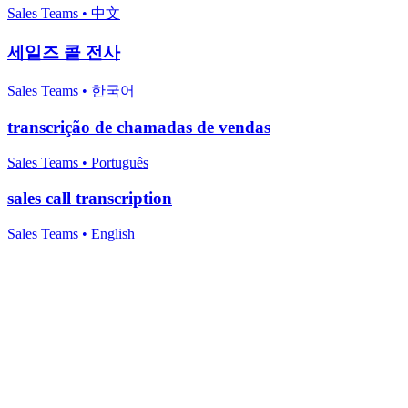
Sales Teams
•
中文
세일즈 콜 전사
Sales Teams
•
한국어
transcrição de chamadas de vendas
Sales Teams
•
Português
sales call transcription
Sales Teams
•
English