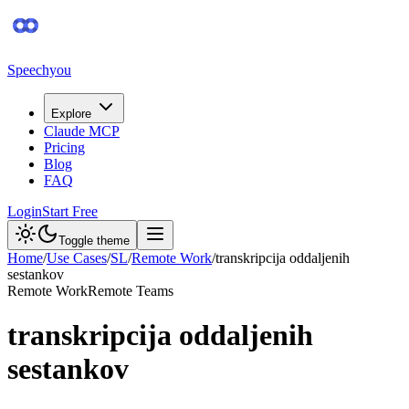
Speechyou
Explore
Claude MCP
Pricing
Blog
FAQ
Login
Start Free
Toggle theme
Home
/
Use Cases
/
SL
/
Remote Work
/
transkripcija oddaljenih
sestankov
Remote Work
Remote Teams
transkripcija oddaljenih
sestankov