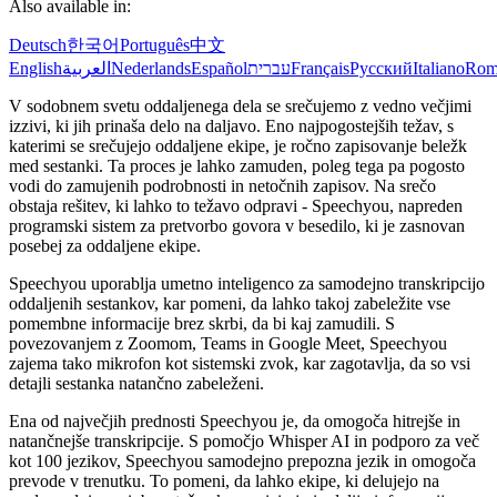
Also available in:
Deutsch
한국어
Português
中文
English
العربية
Nederlands
Español
עברית
Français
Русский
Italiano
Rom
V sodobnem svetu oddaljenega dela se srečujemo z vedno večjimi
izzivi, ki jih prinaša delo na daljavo. Eno najpogostejših težav, s
katerimi se srečujejo oddaljene ekipe, je ročno zapisovanje beležk
med sestanki. Ta proces je lahko zamuden, poleg tega pa pogosto
vodi do zamujenih podrobnosti in netočnih zapisov. Na srečo
obstaja rešitev, ki lahko to težavo odpravi - Speechyou, napreden
programski sistem za pretvorbo govora v besedilo, ki je zasnovan
posebej za oddaljene ekipe.
Speechyou uporablja umetno inteligenco za samodejno transkripcijo
oddaljenih sestankov, kar pomeni, da lahko takoj zabeležite vse
pomembne informacije brez skrbi, da bi kaj zamudili. S
povezovanjem z Zoomom, Teams in Google Meet, Speechyou
zajema tako mikrofon kot sistemski zvok, kar zagotavlja, da so vsi
detajli sestanka natančno zabeleženi.
Ena od največjih prednosti Speechyou je, da omogoča hitrejše in
natančnejše transkripcije. S pomočjo Whisper AI in podporo za več
kot 100 jezikov, Speechyou samodejno prepozna jezik in omogoča
prevode v trenutku. To pomeni, da lahko ekipe, ki delujejo na