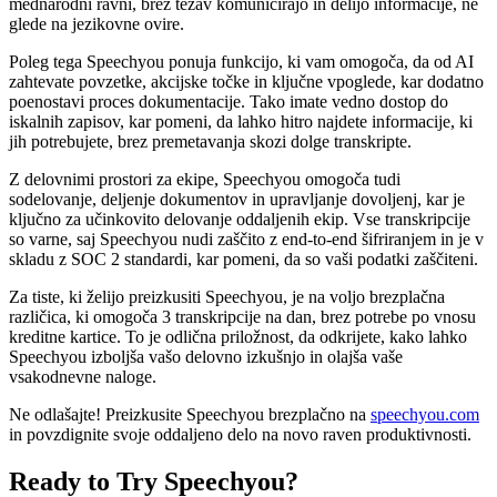
mednarodni ravni, brez težav komunicirajo in delijo informacije, ne
glede na jezikovne ovire.
Poleg tega Speechyou ponuja funkcijo, ki vam omogoča, da od AI
zahtevate povzetke, akcijske točke in ključne vpoglede, kar dodatno
poenostavi proces dokumentacije. Tako imate vedno dostop do
iskalnih zapisov, kar pomeni, da lahko hitro najdete informacije, ki
jih potrebujete, brez premetavanja skozi dolge transkripte.
Z delovnimi prostori za ekipe, Speechyou omogoča tudi
sodelovanje, deljenje dokumentov in upravljanje dovoljenj, kar je
ključno za učinkovito delovanje oddaljenih ekip. Vse transkripcije
so varne, saj Speechyou nudi zaščito z end-to-end šifriranjem in je v
skladu z SOC 2 standardi, kar pomeni, da so vaši podatki zaščiteni.
Za tiste, ki želijo preizkusiti Speechyou, je na voljo brezplačna
različica, ki omogoča 3 transkripcije na dan, brez potrebe po vnosu
kreditne kartice. To je odlična priložnost, da odkrijete, kako lahko
Speechyou izboljša vašo delovno izkušnjo in olajša vaše
vsakodnevne naloge.
Ne odlašajte! Preizkusite Speechyou brezplačno na
speechyou.com
in povzdignite svoje oddaljeno delo na novo raven produktivnosti.
Ready to Try Speechyou?