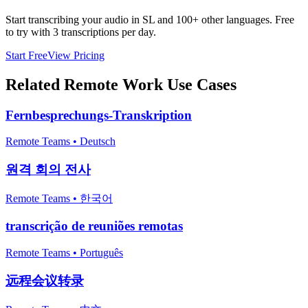
Start transcribing your audio in
SL
and 100+ other languages. Free
to try with 3 transcriptions per day.
Start Free
View Pricing
Related
Remote Work
Use Cases
Fernbesprechungs-Transkription
Remote Teams
•
Deutsch
원격 회의 전사
Remote Teams
•
한국어
transcrição de reuniões remotas
Remote Teams
•
Português
远程会议转录