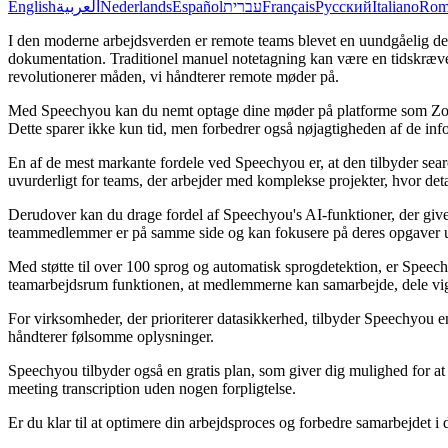
English
العربية
Nederlands
Español
עברית
Français
Русский
Italiano
Rom
I den moderne arbejdsverden er remote teams blevet en uundgåelig del a
dokumentation. Traditionel manuel notetagning kan være en tidskrævende
revolutionerer måden, vi håndterer remote møder på.
Med Speechyou kan du nemt optage dine møder på platforme som Zoom,
Dette sparer ikke kun tid, men forbedrer også nøjagtigheden af de infor
En af de mest markante fordele ved Speechyou er, at den tilbyder search
uvurderligt for teams, der arbejder med komplekse projekter, hvor deta
Derudover kan du drage fordel af Speechyou's AI-funktioner, der giver
teammedlemmer er på samme side og kan fokusere på deres opgaver ud
Med støtte til over 100 sprog og automatisk sprogdetektion, er Speechy
teamarbejdsrum funktionen, at medlemmerne kan samarbejde, dele vigt
For virksomheder, der prioriterer datasikkerhed, tilbyder Speechyou e
håndterer følsomme oplysninger.
Speechyou tilbyder også en gratis plan, som giver dig mulighed for at
meeting transcription uden nogen forpligtelse.
Er du klar til at optimere din arbejdsproces og forbedre samarbejdet