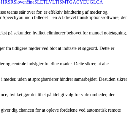
G
HR
SR
Slovenčina
SL
ET
LV
LT
IS
MT
GA
CY
EU
GL
CA
se teams står over for, er effektiv håndtering af møder og
r Speechyou ind i billedet – en AI-drevet transkriptionssoftware, der
t på sekunder, hvilket eliminerer behovet for manuel notetagning.
r fra tidligere møder ved blot at indtaste et søgeord. Dette er
og centrale indsigter fra dine møder. Dette sikrer, at alle
t i møder, uden at sprogbarrierer hindrer samarbejdet. Desuden sikrer
, hvilket gør det til et pålideligt valg for virksomheder, der
e giver dig chancen for at opleve fordelene ved automatisk remote
!