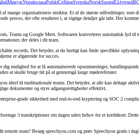
ână
Magyar
Українська
Polski
Čeština
Svenska
Norsk
Suomi
Ελληνικά
B
f mange organisationers struktur. Et af de største udfordringer, som dis
 proces, der ofte resulterer i, at vigtige detaljer går tabt. Her komme
 Teams og Google Meet. Softwaren konverterer automatisk lyd til teks
mationer, der deles i dit team.
able records. Det betyder, at du hurtigt kan finde specifikke oplysninge
ljerne er afgørende for succes.
 dig mulighed for at få automatiserede opsummeringer, handlingspunkter 
en at skulle bruge tid på at gennemgå lange mødereferater.
ou ideel til multinationale teams. Det betyder, at alle kan deltage aktiv
ige dokumenter og styre adgangsrettigheder effektivt.
nterprise-grade sikkerhed med end-to-end kryptering og SOC 2 compliance
 foretage 3 transkriptioner om dagen uden behov for et kreditkort. Dett
 i dit remote team? Besøg speechyou.com og prøv Speechyou gratis i dag