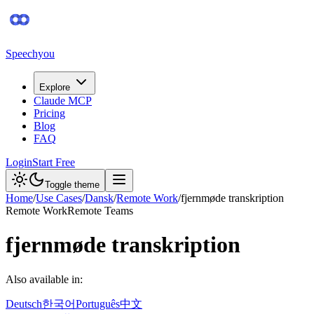
Speechyou
Explore
Claude MCP
Pricing
Blog
FAQ
Login
Start Free
Toggle theme
Home
/
Use Cases
/
Dansk
/
Remote Work
/
fjernmøde transkription
Remote Work
Remote Teams
fjernmøde transkription
Also available in:
Deutsch
한국어
Português
中文