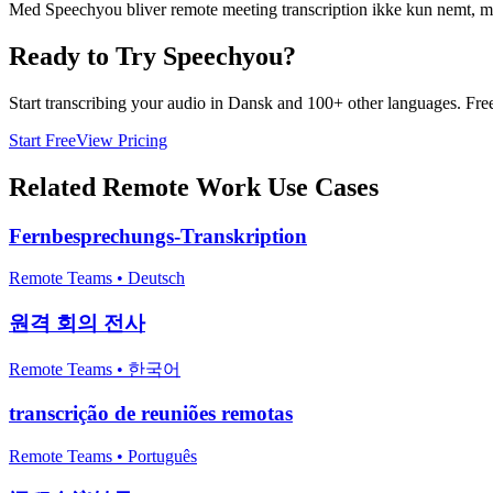
Med Speechyou bliver remote meeting transcription ikke kun nemt, men 
Ready to Try Speechyou?
Start transcribing your audio in
Dansk
and 100+ other languages. Free 
Start Free
View Pricing
Related
Remote Work
Use Cases
Fernbesprechungs-Transkription
Remote Teams
•
Deutsch
원격 회의 전사
Remote Teams
•
한국어
transcrição de reuniões remotas
Remote Teams
•
Português