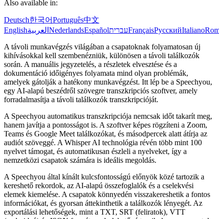
Also available in:
Deutsch
한국어
Português
中文
English
العربية
Nederlands
Español
עברית
Français
Русский
Italiano
Rom
A távoli munkavégzés világában a csapatoknak folyamatosan új
kihívásokkal kell szembenézniük, különösen a távoli találkozók
során. A manuális jegyzetelés, a részletek elvesztése és a
dokumentáció időigényes folyamata mind olyan problémák,
amelyek gátolják a hatékony munkavégzést. Itt lép be a Speechyou,
egy AI-alapú beszédről szövegre transzkripciós szoftver, amely
forradalmasítja a távoli találkozók transzkripcióját.
A Speechyou automatikus transzkripciója nemcsak időt takarít meg,
hanem javítja a pontosságot is. A szoftver képes rögzíteni a Zoom,
Teams és Google Meet találkozókat, és másodpercek alatt átírja az
audiót szöveggé. A Whisper AI technológia révén több mint 100
nyelvet támogat, és automatikusan észleli a nyelveket, így a
nemzetközi csapatok számára is ideális megoldás.
A Speechyou által kínált kulcsfontosságú előnyök közé tartozik a
kereshető rekordok, az AI-alapú összefoglalók és a cselekvési
elemek kiemelése. A csapatok könnyedén visszakereshetik a fontos
információkat, és gyorsan áttekinthetik a találkozók lényegét. Az
exportálási lehetőségek, mint a TXT, SRT (feliratok), VTT