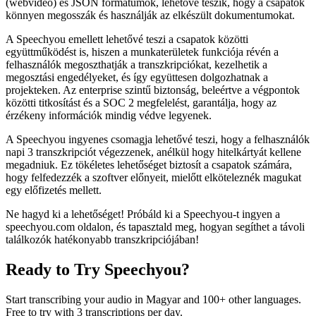
(webvideó) és JSON formátumok, lehetővé teszik, hogy a csapatok
könnyen megosszák és használják az elkészült dokumentumokat.
A Speechyou emellett lehetővé teszi a csapatok közötti
együttműködést is, hiszen a munkaterületek funkciója révén a
felhasználók megoszthatják a transzkripciókat, kezelhetik a
megosztási engedélyeket, és így együttesen dolgozhatnak a
projekteken. Az enterprise szintű biztonság, beleértve a végpontok
közötti titkosítást és a SOC 2 megfelelést, garantálja, hogy az
érzékeny információk mindig védve legyenek.
A Speechyou ingyenes csomagja lehetővé teszi, hogy a felhasználók
napi 3 transzkripciót végezzenek, anélkül hogy hitelkártyát kellene
megadniuk. Ez tökéletes lehetőséget biztosít a csapatok számára,
hogy felfedezzék a szoftver előnyeit, mielőtt elköteleznék magukat
egy előfizetés mellett.
Ne hagyd ki a lehetőséget! Próbáld ki a Speechyou-t ingyen a
speechyou.com oldalon, és tapasztald meg, hogyan segíthet a távoli
találkozók hatékonyabb transzkripciójában!
Ready to Try Speechyou?
Start transcribing your audio in
Magyar
and 100+ other languages.
Free to try with 3 transcriptions per day.