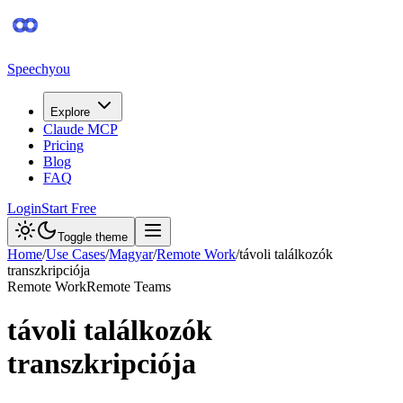
Speechyou
Explore
Claude MCP
Pricing
Blog
FAQ
Login
Start Free
Toggle theme
Home
/
Use Cases
/
Magyar
/
Remote Work
/
távoli találkozók
transzkripciója
Remote Work
Remote Teams
távoli találkozók
transzkripciója