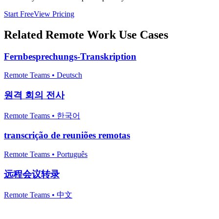
Start Free
View Pricing
Related
Remote Work
Use Cases
Fernbesprechungs-Transkription
Remote Teams
•
Deutsch
원격 회의 전사
Remote Teams
•
한국어
transcrição de reuniões remotas
Remote Teams
•
Português
远程会议转录
Remote Teams
•
中文