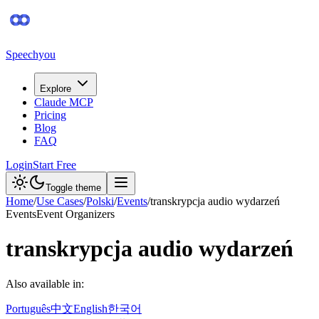
Speechyou
Explore
Claude MCP
Pricing
Blog
FAQ
Login
Start Free
Toggle theme
Home
/
Use Cases
/
Polski
/
Events
/
transkrypcja audio wydarzeń
Events
Event Organizers
transkrypcja audio wydarzeń
Also available in:
Português
中文
English
한국어