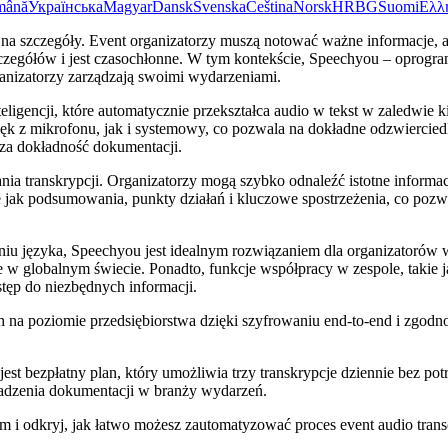
mână
Українська
Magyar
Dansk
Svenska
Čeština
Norsk
HR
BG
Suomi
Ελλ
na szczegóły. Event organizatorzy muszą notować ważne informacje, 
zegółów i jest czasochłonne. W tym kontekście, Speechyou – oprogram
ganizatorzy zarządzają swoimi wydarzeniami.
gencji, które automatycznie przekształca audio w tekst w zaledwie ki
z mikrofonu, jak i systemowy, co pozwala na dokładne odzwierciedlen
sza dokładność dokumentacji.
 transkrypcji. Organizatorzy mogą szybko odnaleźć istotne informacj
kie jak podsumowania, punkty działań i kluczowe spostrzeżenia, co poz
niu języka, Speechyou jest idealnym rozwiązaniem dla organizatoró
 globalnym świecie. Ponadto, funkcje współpracy w zespole, takie ja
tęp do niezbędnych informacji.
a poziomie przedsiębiorstwa dzięki szyfrowaniu end-to-end i zgodno
est bezpłatny plan, który umożliwia trzy transkrypcje dziennie bez p
adzenia dokumentacji w branży wydarzeń.
i odkryj, jak łatwo możesz zautomatyzować proces event audio transcr