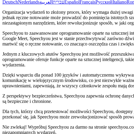
Deutsch
Nederlands
العربية
עברית
Español
Français
Русский
Italiano
Ro
Organizacja wydarzeń to złożony proces, który wymaga dużej uwagi 
jednak ręczne notowanie może prowadzić do pominięcia istotnych szc
niezastąpionym narzędziem, które rewolucjonizuje sposób, w jaki or
Speechyou to zaawansowane oprogramowanie oparte na sztucznej inteli
Google Meet, Speechyou jest w stanie przechwytywać zarówno dźwięk 
martwić się o ręczne notowanie, co znacząco oszczędza czas i zwięk
Jednym z kluczowych atutów Speechyou jest możliwość przeszukiwania
oprogramowanie oferuje funkcje oparte na sztucznej inteligencji, ta
wydarzenia.
Dzięki wsparciu dla ponad 100 języków i automatycznemu wykrywa
komunikację w wielojęzycznym środowisku, co jest niezwykle ważne w
uprawnieniami, zapewniają, że wszyscy członkowie zespołu mają dos
Z perspektywy bezpieczeństwa, Speechyou zapewnia ochronę danych n
są bezpieczne i chronione.
Dla tych, którzy chcą przetestować możliwości Speechyou, dostępny j
przekonać się, jak Speechyou może zrewolucjonizować sposób prow
Nie zwlekaj! Wypróbuj Speechyou za darmo na stronie speechyou.com 
niezapomnianych wydarzeń.