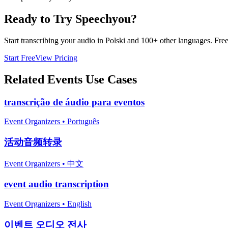
Ready to Try Speechyou?
Start transcribing your audio in
Polski
and 100+ other languages. Free t
Start Free
View Pricing
Related
Events
Use Cases
transcrição de áudio para eventos
Event Organizers
•
Português
活动音频转录
Event Organizers
•
中文
event audio transcription
Event Organizers
•
English
이벤트 오디오 전사