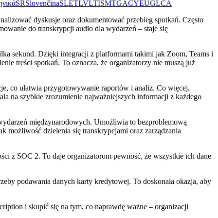
ηνικά
SR
Slovenčina
SL
ET
LV
LT
IS
MT
GA
CY
EU
GL
CA
analizować dyskusje oraz dokumentować przebieg spotkań. Często
owanie do transkrypcji audio dla wydarzeń – staje się
lka sekund. Dzięki integracji z platformami takimi jak Zoom, Teams i
ie treści spotkań. To oznacza, że organizatorzy nie muszą już
e, co ułatwia przygotowywanie raportów i analiz. Co więcej,
wala na szybkie zrozumienie najważniejszych informacji z każdego
w wydarzeń międzynarodowych. Umożliwia to bezproblemową
k możliwość dzielenia się transkrypcjami oraz zarządzania
ści z SOC 2. To daje organizatorom pewność, że wszystkie ich dane
otrzeby podawania danych karty kredytowej. To doskonała okazja, aby
iption i skupić się na tym, co naprawdę ważne – organizacji