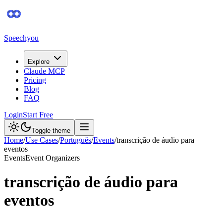
Speechyou
Explore
Claude MCP
Pricing
Blog
FAQ
Login
Start Free
Toggle theme
Home
/
Use Cases
/
Português
/
Events
/
transcrição de áudio para
eventos
Events
Event Organizers
transcrição de áudio para
eventos