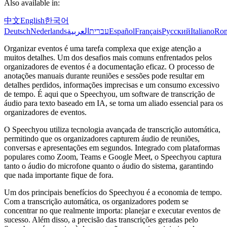
Also available in:
中文
English
한국어
Deutsch
Nederlands
العربية
עברית
Español
Français
Русский
Italiano
Ro
Organizar eventos é uma tarefa complexa que exige atenção a
muitos detalhes. Um dos desafios mais comuns enfrentados pelos
organizadores de eventos é a documentação eficaz. O processo de
anotações manuais durante reuniões e sessões pode resultar em
detalhes perdidos, informações imprecisas e um consumo excessivo
de tempo. É aqui que o Speechyou, um software de transcrição de
áudio para texto baseado em IA, se torna um aliado essencial para os
organizadores de eventos.
O Speechyou utiliza tecnologia avançada de transcrição automática,
permitindo que os organizadores capturem áudio de reuniões,
conversas e apresentações em segundos. Integrado com plataformas
populares como Zoom, Teams e Google Meet, o Speechyou captura
tanto o áudio do microfone quanto o áudio do sistema, garantindo
que nada importante fique de fora.
Um dos principais benefícios do Speechyou é a economia de tempo.
Com a transcrição automática, os organizadores podem se
concentrar no que realmente importa: planejar e executar eventos de
sucesso. Além disso, a precisão das transcrições geradas pelo