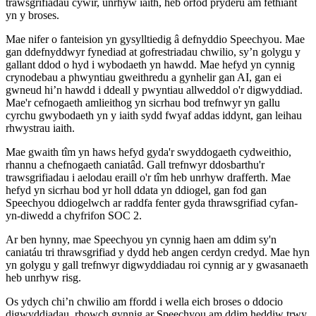
trawsgrifiadau cywir, unrhyw iaith, heb orfod pryderu am fethiant
yn y broses.
Mae nifer o fanteision yn gysylltiedig â defnyddio Speechyou. Mae
gan ddefnyddwyr fynediad at gofrestriadau chwilio, sy’n golygu y
gallant ddod o hyd i wybodaeth yn hawdd. Mae hefyd yn cynnig
crynodebau a phwyntiau gweithredu a gynhelir gan AI, gan ei
gwneud hi’n hawdd i ddeall y pwyntiau allweddol o'r digwyddiad.
Mae'r cefnogaeth amlieithog yn sicrhau bod trefnwyr yn gallu
cyrchu gwybodaeth yn y iaith sydd fwyaf addas iddynt, gan leihau
rhwystrau iaith.
Mae gwaith tîm yn haws hefyd gyda'r swyddogaeth cydweithio,
rhannu a chefnogaeth caniatâd. Gall trefnwyr ddosbarthu'r
trawsgrifiadau i aelodau eraill o'r tîm heb unrhyw drafferth. Mae
hefyd yn sicrhau bod yr holl ddata yn ddiogel, gan fod gan
Speechyou ddiogelwch ar raddfa fenter gyda thrawsgrifiad cyfan-
yn-diwedd a chyfrifon SOC 2.
Ar ben hynny, mae Speechyou yn cynnig haen am ddim sy'n
caniatáu tri thrawsgrifiad y dydd heb angen cerdyn credyd. Mae hyn
yn golygu y gall trefnwyr digwyddiadau roi cynnig ar y gwasanaeth
heb unrhyw risg.
Os ydych chi’n chwilio am ffordd i wella eich broses o ddocio
digwyddiadau, rhowch gynnig ar Speechyou am ddim heddiw trwy