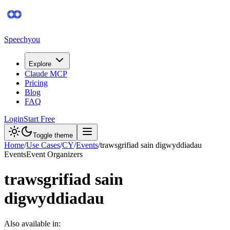
Speechyou
Explore
Claude MCP
Pricing
Blog
FAQ
Login
Start Free
Toggle theme
Home
/
Use Cases
/
CY
/
Events
/
trawsgrifiad sain digwyddiadau
Events
Event Organizers
trawsgrifiad sain
digwyddiadau
Also available in: