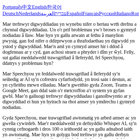
Português
中文
English
한국어
Deutsch
Nederlands
العربية
עברית
Español
Français
Русский
Italiano
Ro
Mae trefnwyr digwyddiadau yn wynebu nifer o heriau wrth drefnu a
chynnal digwyddiadau. Un o'r prif broblemau yw'r broses o gymryd
nodiadau â llaw. Mae hyn yn gallu arwain at fethu â manylion
pwysig, gan fod nifer o ddirprwyon a thrafodaethau yn digwydd yn
ystod y digwyddiad. Mae'n aml yn cymryd amser hir i ddod â
dogfennau ar y cyd, gan achosi straen a phryder i dîm yr ŵyl. Felly,
sut gallai meddalwedd trawsgrifiad â lleferydd, fel Speechyou,
ddatrys y problemau hyn?
Mae Speechyou yn feddalwedd trawsgrifiad â lleferydd sy'n
seiliedig ar AI sy'n cofrestru cyfarfodydd, yn trosi sain i destun, ac
yn cyfieithu mewn eiliadau. Mae'n gweithio gyda Zoom, Teams a
Google Meet, gan ddal sain o'r meicroffon a'r system yn gyfan
gwbl. Mae’n galluogi trefnwyr digwyddiadau i ganolbwyntio ar y
digwyddiad ei hun yn hytrach na rhoi amser yn ymdrechu i gymryd
nodiadau.
Gyda Speechyou, mae trawsgrifiad awtomatig yn arbed amser ac yn
gwella cywirdeb. Mae'r meddalwedd yn defnyddio Whisper AI, sy'n
cynnig cefnogaeth i dros 100 o ieithoedd ac yn gallu adnabod iaith
yn awtomatig. Mae hyn yn golygu bod trefnwyr yn gallu derbyn