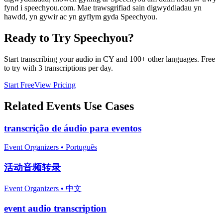
fynd i speechyou.com. Mae trawsgrifiad sain digwyddiadau yn
hawdd, yn gywir ac yn gyflym gyda Speechyou.
Ready to Try Speechyou?
Start transcribing your audio in
CY
and 100+ other languages. Free
to try with 3 transcriptions per day.
Start Free
View Pricing
Related
Events
Use Cases
transcrição de áudio para eventos
Event Organizers
•
Português
活动音频转录
Event Organizers
•
中文
event audio transcription