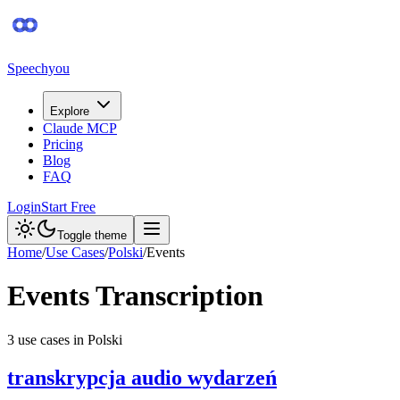
Speechyou
Explore
Claude MCP
Pricing
Blog
FAQ
Login
Start Free
Toggle theme
Home
/
Use Cases
/
Polski
/
Events
Events
Transcription
3
use case
s
in
Polski
transkrypcja audio wydarzeń