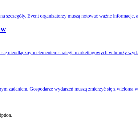
na szczegóły. Event organizatorzy muszą notować ważne informacje, 
ów
się nieodłącznym elementem strategii marketingowych w branży wydar
owanym zadaniem. Gospodarze wydarzeń muszą zmierzyć się z wieloma
iption.