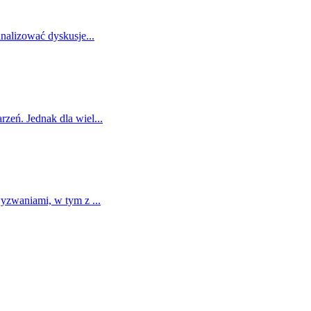
analizować dyskusje
...
zeń. Jednak dla wiel
...
 wyzwaniami, w tym z
...