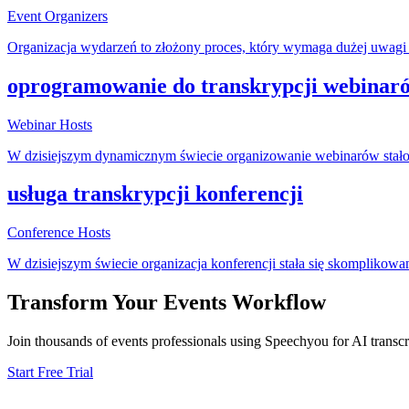
Event Organizers
Organizacja wydarzeń to złożony proces, który wymaga dużej uwagi 
oprogramowanie do transkrypcji webinar
Webinar Hosts
W dzisiejszym dynamicznym świecie organizowanie webinarów stało 
usługa transkrypcji konferencji
Conference Hosts
W dzisiejszym świecie organizacja konferencji stała się skomplik
Transform Your
Events
Workflow
Join thousands of
events
professionals using Speechyou for AI transcr
Start Free Trial