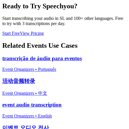
Ready to Try Speechyou?
Start transcribing your audio in
SL
and 100+ other languages. Free
to try with 3 transcriptions per day.
Start Free
View Pricing
Related
Events
Use Cases
transcrição de áudio para eventos
Event Organizers
•
Português
活动音频转录
Event Organizers
•
中文
event audio transcription
Event Organizers
•
English
이벤트 오디오 전사