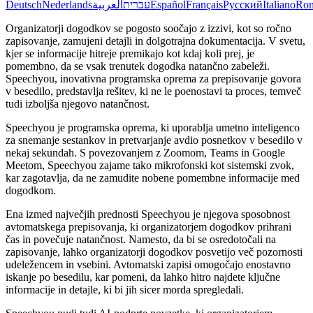
Deutsch
Nederlands
العربية
עברית
Español
Français
Русский
Italiano
Ro
Organizatorji dogodkov se pogosto soočajo z izzivi, kot so ročno
zapisovanje, zamujeni detajli in dolgotrajna dokumentacija. V svetu,
kjer se informacije hitreje premikajo kot kdaj koli prej, je
pomembno, da se vsak trenutek dogodka natančno zabeleži.
Speechyou, inovativna programska oprema za prepisovanje govora
v besedilo, predstavlja rešitev, ki ne le poenostavi ta proces, temveč
tudi izboljša njegovo natančnost.
Speechyou je programska oprema, ki uporablja umetno inteligenco
za snemanje sestankov in pretvarjanje avdio posnetkov v besedilo v
nekaj sekundah. S povezovanjem z Zoomom, Teams in Google
Meetom, Speechyou zajame tako mikrofonski kot sistemski zvok,
kar zagotavlja, da ne zamudite nobene pomembne informacije med
dogodkom.
Ena izmed največjih prednosti Speechyou je njegova sposobnost
avtomatskega prepisovanja, ki organizatorjem dogodkov prihrani
čas in povečuje natančnost. Namesto, da bi se osredotočali na
zapisovanje, lahko organizatorji dogodkov posvetijo več pozornosti
udeležencem in vsebini. Avtomatski zapisi omogočajo enostavno
iskanje po besedilu, kar pomeni, da lahko hitro najdete ključne
informacije in detajle, ki bi jih sicer morda spregledali.