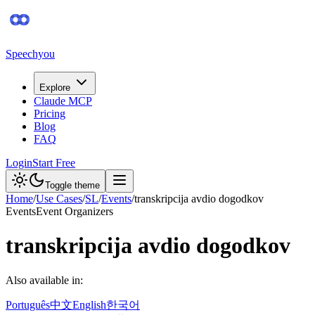
Speechyou
Explore
Claude MCP
Pricing
Blog
FAQ
Login
Start Free
Toggle theme
Home
/
Use Cases
/
SL
/
Events
/
transkripcija avdio dogodkov
Events
Event Organizers
transkripcija avdio dogodkov
Also available in:
Português
中文
English
한국어