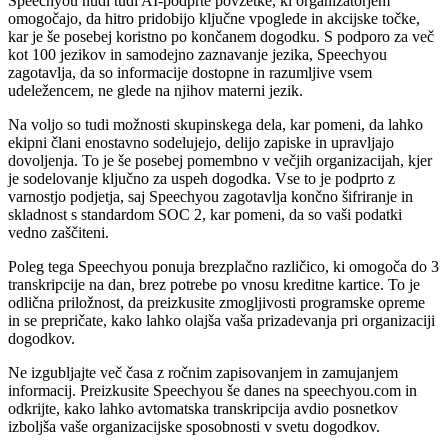
Speechyou nudi tudi AI-podprte povzetke, ki organizatorjem
omogočajo, da hitro pridobijo ključne vpoglede in akcijske točke,
kar je še posebej koristno po končanem dogodku. S podporo za več
kot 100 jezikov in samodejno zaznavanje jezika, Speechyou
zagotavlja, da so informacije dostopne in razumljive vsem
udeležencem, ne glede na njihov materni jezik.
Na voljo so tudi možnosti skupinskega dela, kar pomeni, da lahko
ekipni člani enostavno sodelujejo, delijo zapiske in upravljajo
dovoljenja. To je še posebej pomembno v večjih organizacijah, kjer
je sodelovanje ključno za uspeh dogodka. Vse to je podprto z
varnostjo podjetja, saj Speechyou zagotavlja končno šifriranje in
skladnost s standardom SOC 2, kar pomeni, da so vaši podatki
vedno zaščiteni.
Poleg tega Speechyou ponuja brezplačno različico, ki omogoča do 3
transkripcije na dan, brez potrebe po vnosu kreditne kartice. To je
odlična priložnost, da preizkusite zmogljivosti programske opreme
in se prepričate, kako lahko olajša vaša prizadevanja pri organizaciji
dogodkov.
Ne izgubljajte več časa z ročnim zapisovanjem in zamujanjem
informacij. Preizkusite Speechyou še danes na speechyou.com in
odkrijte, kako lahko avtomatska transkripcija avdio posnetkov
izboljša vaše organizacijske sposobnosti v svetu dogodkov.