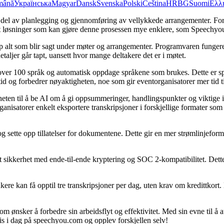
mână
Українська
Magyar
Dansk
Svenska
Polski
Čeština
HR
BG
Suomi
Ελλ
isk del av planlegging og gjennomføring av vellykkede arrangementer. For
t løsninger som kan gjøre denne prosessen mye enklere, som Speechyou, 
opp alt som blir sagt under møter og arrangementer. Programvaren fun
taljer går tapt, uansett hvor mange deltakere det er i møtet.
over 100 språk og automatisk oppdage språkene som brukes. Dette er spes
tid og forbedrer nøyaktigheten, noe som gir eventorganisatorer mer tid t
en til å be AI om å gi oppsummeringer, handlingspunkter og viktige inns
torganisatorer enkelt eksportere transkripsjoner i forskjellige format
te opp tillatelser for dokumentene. Dette gir en mer strømlinjeformet 
t sikkerhet med ende-til-ende kryptering og SOC 2-kompatibilitet. Dette 
re kan få opptil tre transkripsjoner per dag, uten krav om kredittkort. 
m ønsker å forbedre sin arbeidsflyt og effektivitet. Med sin evne til å 
s i dag på speechyou.com og opplev forskjellen selv!