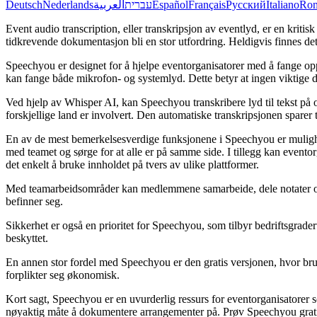
Deutsch
Nederlands
العربية
עברית
Español
Français
Русский
Italiano
Ro
Event audio transcription, eller transkripsjon av eventlyd, er en krit
tidkrevende dokumentasjon bli en stor utfordring. Heldigvis finnes de
Speechyou er designet for å hjelpe eventorganisatorer med å fange 
kan fange både mikrofon- og systemlyd. Dette betyr at ingen viktige de
Ved hjelp av Whisper AI, kan Speechyou transkribere lyd til tekst på 
forskjellige land er involvert. Den automatiske transkripsjonen sparer 
En av de mest bemerkelsesverdige funksjonene i Speechyou er mulighet
med teamet og sørge for at alle er på samme side. I tillegg kan even
det enkelt å bruke innholdet på tvers av ulike plattformer.
Med teamarbeidsområder kan medlemmene samarbeide, dele notater og set
befinner seg.
Sikkerhet er også en prioritet for Speechyou, som tilbyr bedriftsgrader
beskyttet.
En annen stor fordel med Speechyou er den gratis versjonen, hvor bruke
forplikter seg økonomisk.
Kort sagt, Speechyou er en uvurderlig ressurs for eventorganisatorer so
nøyaktig måte å dokumentere arrangementer på. Prøv Speechyou grati