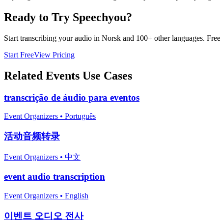
Ready to Try Speechyou?
Start transcribing your audio in
Norsk
and 100+ other languages. Free t
Start Free
View Pricing
Related
Events
Use Cases
transcrição de áudio para eventos
Event Organizers
•
Português
活动音频转录
Event Organizers
•
中文
event audio transcription
Event Organizers
•
English
이벤트 오디오 전사