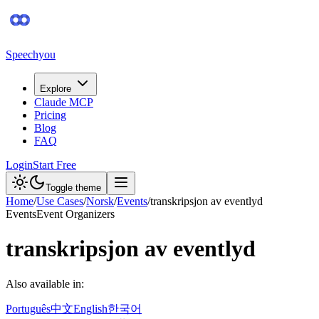
Speechyou
Explore
Claude MCP
Pricing
Blog
FAQ
Login
Start Free
Toggle theme
Home
/
Use Cases
/
Norsk
/
Events
/
transkripsjon av eventlyd
Events
Event Organizers
transkripsjon av eventlyd
Also available in:
Português
中文
English
한국어