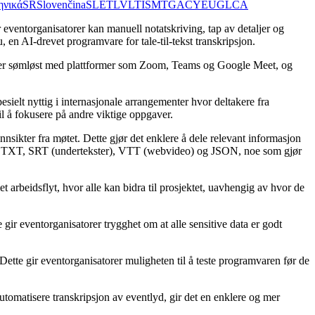
ηνικά
SR
Slovenčina
SL
ET
LV
LT
IS
MT
GA
CY
EU
GL
CA
 eventorganisatorer kan manuell notatskriving, tap av detaljer og
en AI-drevet programvare for tale-til-tekst transkripsjon.
gerer sømløst med plattformer som Zoom, Teams og Google Meet, og
ielt nyttig i internasjonale arrangementer hvor deltakere fra
il å fokusere på andre viktige oppgaver.
ikter fra møtet. Dette gjør det enklere å dele relevant informasjon
er som TXT, SRT (undertekster), VTT (webvideo) og JSON, noe som gjør
arbeidsflyt, hvor alle kan bidra til prosjektet, uavhengig av hvor de
gir eventorganisatorer trygghet om at alle sensitive data er godt
Dette gir eventorganisatorer muligheten til å teste programvaren før de
automatisere transkripsjon av eventlyd, gir det en enklere og mer