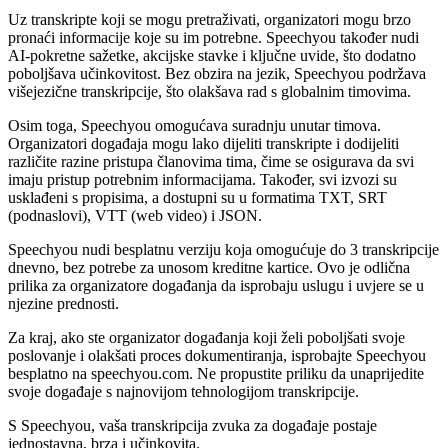
Uz transkripte koji se mogu pretraživati, organizatori mogu brzo
pronaći informacije koje su im potrebne. Speechyou također nudi
AI-pokretne sažetke, akcijske stavke i ključne uvide, što dodatno
poboljšava učinkovitost. Bez obzira na jezik, Speechyou podržava
višejezične transkripcije, što olakšava rad s globalnim timovima.
Osim toga, Speechyou omogućava suradnju unutar timova.
Organizatori događaja mogu lako dijeliti transkripte i dodijeliti
različite razine pristupa članovima tima, čime se osigurava da svi
imaju pristup potrebnim informacijama. Također, svi izvozi su
usklađeni s propisima, a dostupni su u formatima TXT, SRT
(podnaslovi), VTT (web video) i JSON.
Speechyou nudi besplatnu verziju koja omogućuje do 3 transkripcije
dnevno, bez potrebe za unosom kreditne kartice. Ovo je odlična
prilika za organizatore događanja da isprobaju uslugu i uvjere se u
njezine prednosti.
Za kraj, ako ste organizator događanja koji želi poboljšati svoje
poslovanje i olakšati proces dokumentiranja, isprobajte Speechyou
besplatno na speechyou.com. Ne propustite priliku da unaprijedite
svoje događaje s najnovijom tehnologijom transkripcije.
S Speechyou, vaša transkripcija zvuka za događaje postaje
jednostavna, brza i učinkovita.