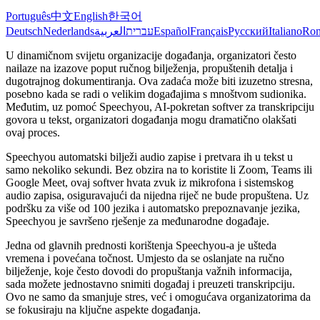
Português
中文
English
한국어
Deutsch
Nederlands
العربية
עברית
Español
Français
Русский
Italiano
Ro
U dinamičnom svijetu organizacije događanja, organizatori često
nailaze na izazove poput ručnog bilježenja, propuštenih detalja i
dugotrajnog dokumentiranja. Ova zadaća može biti izuzetno stresna,
posebno kada se radi o velikim događajima s mnoštvom sudionika.
Međutim, uz pomoć Speechyou, AI-pokretan softver za transkripciju
govora u tekst, organizatori događanja mogu dramatično olakšati
ovaj proces.
Speechyou automatski bilježi audio zapise i pretvara ih u tekst u
samo nekoliko sekundi. Bez obzira na to koristite li Zoom, Teams ili
Google Meet, ovaj softver hvata zvuk iz mikrofona i sistemskog
audio zapisa, osiguravajući da nijedna riječ ne bude propuštena. Uz
podršku za više od 100 jezika i automatsko prepoznavanje jezika,
Speechyou je savršeno rješenje za međunarodne događaje.
Jedna od glavnih prednosti korištenja Speechyou-a je ušteda
vremena i povećana točnost. Umjesto da se oslanjate na ručno
bilježenje, koje često dovodi do propuštanja važnih informacija,
sada možete jednostavno snimiti događaj i preuzeti transkripciju.
Ovo ne samo da smanjuje stres, već i omogućava organizatorima da
se fokusiraju na ključne aspekte događanja.