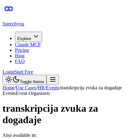
Speechyou
Explore
Claude MCP
Pricing
Blog
FAQ
Login
Start Free
Toggle theme
Home
/
Use Cases
/
HR
/
Events
/
transkripcija zvuka za događaje
Events
Event Organizers
transkripcija zvuka za
događaje
Also available in: