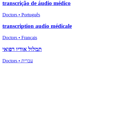
transcrição de áudio médico
Doctors
•
Português
transcription audio médicale
Doctors
•
Français
תמלול אודיו רפואי
Doctors
•
עברית