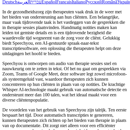
Deutsch
العربية
עברית
Español
Français
Italiano
Русский
Română
Украї
In de gezondheidszorg zijn therapeuten vaak druk in de weer met
het bieden van ondersteuning aan hun cliënten. Een belangrijke,
maar vaak tijdrovende taak is het vastleggen van de gesprekken die
in therapie sessies plaatsvinden. Handmatig notities maken kan
leiden tot gemiste details en is een tijdrovende bezigheid die
waardevolle tijd wegneemt van de zorg voor de cliënt. Gelukkig
biedt Speechyou, een AI-gestuurde spraak-naar-tekst
transcriptiesoftware, een oplossing die therapeuten helpt om deze
uitdagingen het hoofd te bieden.
Speechyou is ontworpen om audio van therapie sessies snel en
nauwkeurig om te zetten in tekst. Of het nu gaat om gesprekken via
Zoom, Teams of Google Meet, deze software legt zowel microfoon-
als systeemgeluid vast, waardoor therapeuten zich kunnen
concentreren op hun cliënten in plaats van op notities. De krachtige
Whisper AI-technologie maakt gebruik van automatische detectie en
ondersteunt meer dan 100 talen, wat het ideaal maakt voor een
diverse cliëntenpopulatie.
De voordelen van het gebruik van Speechyou zijn talrijk. Ten eerste
bespaart het tijd. Door automatisch transcripties te genereren,
kunnen therapeuten zich richten op het bieden van therapie in plaats
van op documentatie. Dit zorgt niet alleen voor een efficiënter