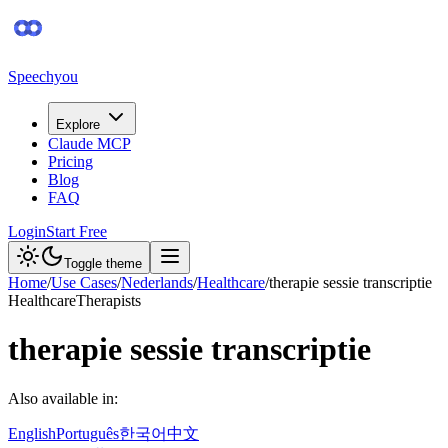
Speechyou
Explore
Claude MCP
Pricing
Blog
FAQ
Login
Start Free
Toggle theme
Home
/
Use Cases
/
Nederlands
/
Healthcare
/
therapie sessie transcriptie
Healthcare
Therapists
therapie sessie transcriptie
Also available in:
English
Português
한국어
中文