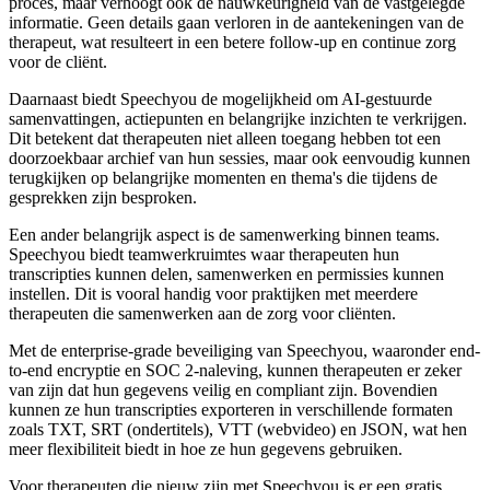
proces, maar verhoogt ook de nauwkeurigheid van de vastgelegde
informatie. Geen details gaan verloren in de aantekeningen van de
therapeut, wat resulteert in een betere follow-up en continue zorg
voor de cliënt.
Daarnaast biedt Speechyou de mogelijkheid om AI-gestuurde
samenvattingen, actiepunten en belangrijke inzichten te verkrijgen.
Dit betekent dat therapeuten niet alleen toegang hebben tot een
doorzoekbaar archief van hun sessies, maar ook eenvoudig kunnen
terugkijken op belangrijke momenten en thema's die tijdens de
gesprekken zijn besproken.
Een ander belangrijk aspect is de samenwerking binnen teams.
Speechyou biedt teamwerkruimtes waar therapeuten hun
transcripties kunnen delen, samenwerken en permissies kunnen
instellen. Dit is vooral handig voor praktijken met meerdere
therapeuten die samenwerken aan de zorg voor cliënten.
Met de enterprise-grade beveiliging van Speechyou, waaronder end-
to-end encryptie en SOC 2-naleving, kunnen therapeuten er zeker
van zijn dat hun gegevens veilig en compliant zijn. Bovendien
kunnen ze hun transcripties exporteren in verschillende formaten
zoals TXT, SRT (ondertitels), VTT (webvideo) en JSON, wat hen
meer flexibiliteit biedt in hoe ze hun gegevens gebruiken.
Voor therapeuten die nieuw zijn met Speechyou is er een gratis