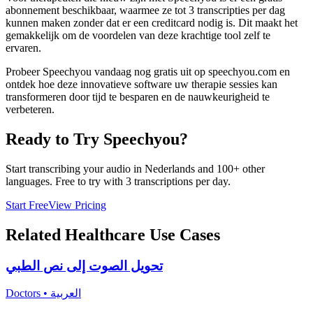
abonnement beschikbaar, waarmee ze tot 3 transcripties per dag
kunnen maken zonder dat er een creditcard nodig is. Dit maakt het
gemakkelijk om de voordelen van deze krachtige tool zelf te
ervaren.
Probeer Speechyou vandaag nog gratis uit op speechyou.com en
ontdek hoe deze innovatieve software uw therapie sessies kan
transformeren door tijd te besparen en de nauwkeurigheid te
verbeteren.
Ready to Try Speechyou?
Start transcribing your audio in
Nederlands
and 100+ other
languages. Free to try with 3 transcriptions per day.
Start Free
View Pricing
Related
Healthcare
Use Cases
تحويل الصوت إلى نص الطبي
Doctors
•
العربية