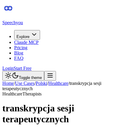
Speechyou
Explore
Claude MCP
Pricing
Blog
FAQ
Login
Start Free
Toggle theme
Home
/
Use Cases
/
Polski
/
Healthcare
/
transkrypcja sesji
terapeutycznych
Healthcare
Therapists
transkrypcja sesji
terapeutycznych