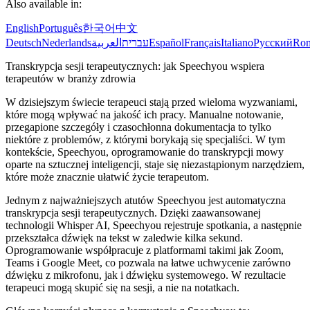
Also available in:
English
Português
한국어
中文
Deutsch
Nederlands
العربية
עברית
Español
Français
Italiano
Русский
Ro
Transkrypcja sesji terapeutycznych: jak Speechyou wspiera
terapeutów w branży zdrowia
W dzisiejszym świecie terapeuci stają przed wieloma wyzwaniami,
które mogą wpływać na jakość ich pracy. Manualne notowanie,
przegapione szczegóły i czasochłonna dokumentacja to tylko
niektóre z problemów, z którymi borykają się specjaliści. W tym
kontekście, Speechyou, oprogramowanie do transkrypcji mowy
oparte na sztucznej inteligencji, staje się niezastąpionym narzędziem,
które może znacznie ułatwić życie terapeutom.
Jednym z najważniejszych atutów Speechyou jest automatyczna
transkrypcja sesji terapeutycznych. Dzięki zaawansowanej
technologii Whisper AI, Speechyou rejestruje spotkania, a następnie
przekształca dźwięk na tekst w zaledwie kilka sekund.
Oprogramowanie współpracuje z platformami takimi jak Zoom,
Teams i Google Meet, co pozwala na łatwe uchwycenie zarówno
dźwięku z mikrofonu, jak i dźwięku systemowego. W rezultacie
terapeuci mogą skupić się na sesji, a nie na notatkach.