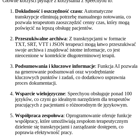
Główne korzyści płynące z korzystania z Speechyou to:
Dokładność i oszczędność czasu
: Automatyczne
transkrypcje eliminują potrzebę manualnego notowania, co
pozwala terapeutom zaoszczędzić cenny czas, który mogą
poświęcić na lepszą obsługę pacjentów.
Przeszukiwalne archiwa
: Z transkrypcjami w formacie
TXT, SRT, VTT i JSON terapeuci mogą łatwo przeszukiwać
swoje archiwa i znajdować istotne informacje, co jest
nieocenione w kontekście długoterminowej terapii.
Podsumowania i kluczowe informacje
: Funkcja AI pozwala
na generowanie podsumowań oraz wyodrębnianie
kluczowych punktów i zadań, co dodatkowo usprawnia
proces dokumentacji.
Wsparcie wielojęzyczne
: Speechyou obsługuje ponad 100
języków, co czyni go idealnym narzędziem dla terapeutów
pracujących z pacjentami o różnorodnym tle językowym.
Współpraca zespołowa
: Oprogramowanie oferuje funkcje
współpracy, które umożliwiają zespołom terapeutycznym
dzielenie się transkrypcjami i zarządzanie dostępem, co
poprawia efektywność pracy.