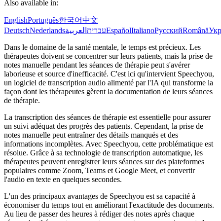
Also available in:
English
Português
한국어
中文
Deutsch
Nederlands
العربية
עברית
Español
Italiano
Русский
Română
Укр
Dans le domaine de la santé mentale, le temps est précieux. Les
thérapeutes doivent se concentrer sur leurs patients, mais la prise de
notes manuelle pendant les séances de thérapie peut s'avérer
laborieuse et source d'inefficacité. C'est ici qu'intervient Speechyou,
un logiciel de transcription audio alimenté par l'IA qui transforme la
façon dont les thérapeutes gèrent la documentation de leurs séances
de thérapie.
La transcription des séances de thérapie est essentielle pour assurer
un suivi adéquat des progrès des patients. Cependant, la prise de
notes manuelle peut entraîner des détails manqués et des
informations incomplètes. Avec Speechyou, cette problématique est
résolue. Grâce à sa technologie de transcription automatique, les
thérapeutes peuvent enregistrer leurs séances sur des plateformes
populaires comme Zoom, Teams et Google Meet, et convertir
l'audio en texte en quelques secondes.
L'un des principaux avantages de Speechyou est sa capacité à
économiser du temps tout en améliorant l'exactitude des documents.
Au lieu de passer des heures à rédiger des notes après chaque