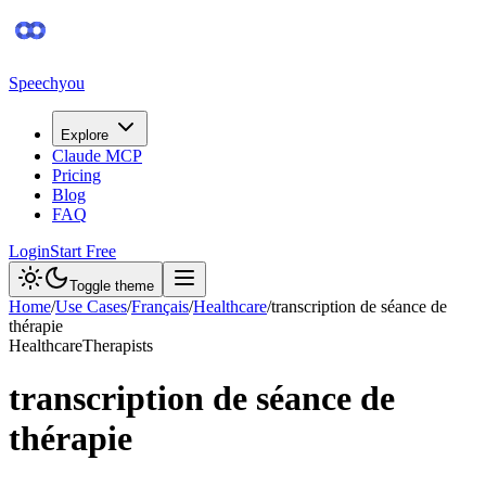
Speechyou
Explore
Claude MCP
Pricing
Blog
FAQ
Login
Start Free
Toggle theme
Home
/
Use Cases
/
Français
/
Healthcare
/
transcription de séance de
thérapie
Healthcare
Therapists
transcription de séance de
thérapie