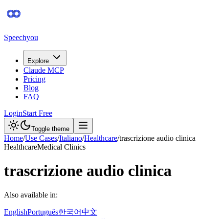
Speechyou
Explore
Claude MCP
Pricing
Blog
FAQ
Login
Start Free
Toggle theme
Home
/
Use Cases
/
Italiano
/
Healthcare
/
trascrizione audio clinica
Healthcare
Medical Clinics
trascrizione audio clinica
Also available in:
English
Português
한국어
中文