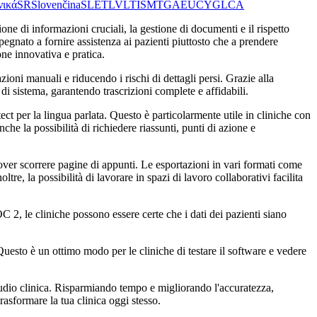
νικά
SR
Slovenčina
SL
ET
LV
LT
IS
MT
GA
EU
CY
GL
CA
one di informazioni cruciali, la gestione di documenti e il rispetto
pegnato a fornire assistenza ai pazienti piuttosto che a prendere
one innovativa e pratica.
zioni manuali e riducendo i rischi di dettagli persi. Grazie alla
sistema, garantendo trascrizioni complete e affidabili.
t per la lingua parlata. Questo è particolarmente utile in cliniche con
che la possibilità di richiedere riassunti, punti di azione e
over scorrere pagine di appunti. Le esportazioni in vari formati come
, la possibilità di lavorare in spazi di lavoro collaborativi facilita
2, le cliniche possono essere certe che i dati dei pazienti siano
Questo è un ottimo modo per le cliniche di testare il software e vedere
audio clinica. Risparmiando tempo e migliorando l'accuratezza,
sformare la tua clinica oggi stesso.