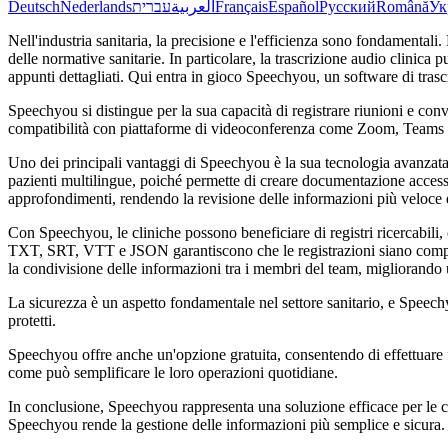
Deutsch
Nederlands
עברית
العربية
Français
Español
Русский
Română
Ук
Nell'industria sanitaria, la precisione e l'efficienza sono fondamentali
delle normative sanitarie. In particolare, la trascrizione audio clinica
appunti dettagliati. Qui entra in gioco Speechyou, un software di trascr
Speechyou si distingue per la sua capacità di registrare riunioni e conve
compatibilità con piattaforme di videoconferenza come Zoom, Teams e 
Uno dei principali vantaggi di Speechyou è la sua tecnologia avanzata 
pazienti multilingue, poiché permette di creare documentazione accessibil
approfondimenti, rendendo la revisione delle informazioni più veloce 
Con Speechyou, le cliniche possono beneficiare di registri ricercabili
TXT, SRT, VTT e JSON garantiscono che le registrazioni siano compatibil
la condivisione delle informazioni tra i membri del team, migliorando
La sicurezza è un aspetto fondamentale nel settore sanitario, e Speech
protetti.
Speechyou offre anche un'opzione gratuita, consentendo di effettuare fi
come può semplificare le loro operazioni quotidiane.
In conclusione, Speechyou rappresenta una soluzione efficace per le c
Speechyou rende la gestione delle informazioni più semplice e sicura