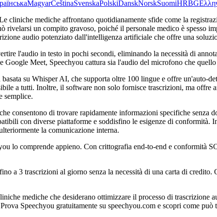
раїнська
Magyar
Čeština
Svenska
Polski
Dansk
Norsk
Suomi
HR
BG
Ελλη
. Le cliniche mediche affrontano quotidianamente sfide come la registrazi
 può rivelarsi un compito gravoso, poiché il personale medico è spesso im
izione audio potenziato dall'intelligenza artificiale che offre una soluzi
rtire l'audio in testo in pochi secondi, eliminando la necessità di annota
Google Meet, Speechyou cattura sia l'audio del microfono che quello di 
basata su Whisper AI, che supporta oltre 100 lingue e offre un'auto-detec
e a tutti. Inoltre, il software non solo fornisce trascrizioni, ma offre an
e semplice.
, che consentono di trovare rapidamente informazioni specifiche senza d
i con diverse piattaforme e soddisfino le esigenze di conformità. Inoltre
 ulteriormente la comunicazione interna.
you lo comprende appieno. Con crittografia end-to-end e conformità SOC 
no a 3 trascrizioni al giorno senza la necessità di una carta di credito. 
liniche mediche che desiderano ottimizzare il processo di trascrizione 
. Prova Speechyou gratuitamente su speechyou.com e scopri come può tra