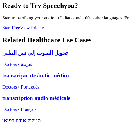
Ready to Try Speechyou?
Start transcribing your audio in
Italiano
and 100+ other languages. Free
Start Free
View Pricing
Related
Healthcare
Use Cases
تحويل الصوت إلى نص الطبي
Doctors
•
العربية
transcrição de áudio médico
Doctors
•
Português
transcription audio médicale
Doctors
•
Français
תמלול אודיו רפואי