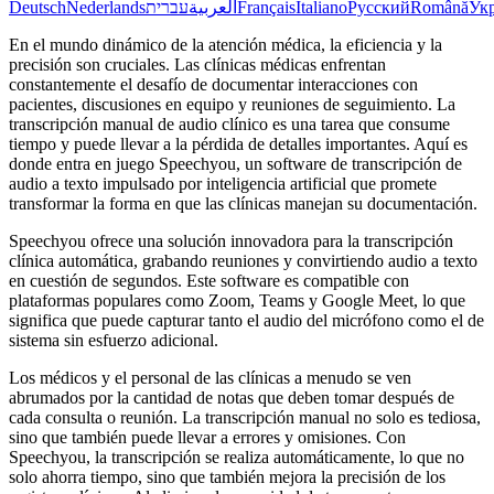
Deutsch
Nederlands
עברית
العربية
Français
Italiano
Русский
Română
Укр
En el mundo dinámico de la atención médica, la eficiencia y la
precisión son cruciales. Las clínicas médicas enfrentan
constantemente el desafío de documentar interacciones con
pacientes, discusiones en equipo y reuniones de seguimiento. La
transcripción manual de audio clínico es una tarea que consume
tiempo y puede llevar a la pérdida de detalles importantes. Aquí es
donde entra en juego Speechyou, un software de transcripción de
audio a texto impulsado por inteligencia artificial que promete
transformar la forma en que las clínicas manejan su documentación.
Speechyou ofrece una solución innovadora para la transcripción
clínica automática, grabando reuniones y convirtiendo audio a texto
en cuestión de segundos. Este software es compatible con
plataformas populares como Zoom, Teams y Google Meet, lo que
significa que puede capturar tanto el audio del micrófono como el de
sistema sin esfuerzo adicional.
Los médicos y el personal de las clínicas a menudo se ven
abrumados por la cantidad de notas que deben tomar después de
cada consulta o reunión. La transcripción manual no solo es tediosa,
sino que también puede llevar a errores y omisiones. Con
Speechyou, la transcripción se realiza automáticamente, lo que no
solo ahorra tiempo, sino que también mejora la precisión de los