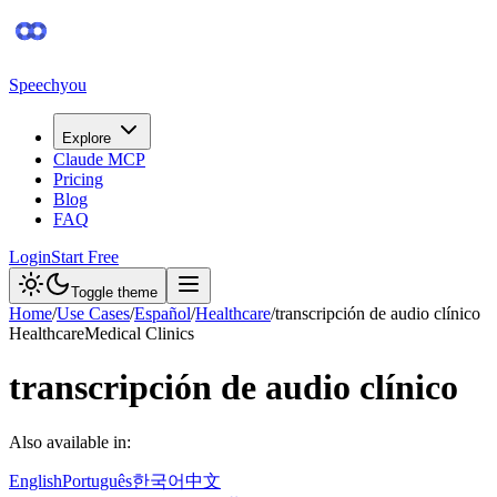
Speechyou
Explore
Claude MCP
Pricing
Blog
FAQ
Login
Start Free
Toggle theme
Home
/
Use Cases
/
Español
/
Healthcare
/
transcripción de audio clínico
Healthcare
Medical Clinics
transcripción de audio clínico
Also available in:
English
Português
한국어
中文