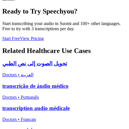
Ready to Try Speechyou?
Start transcribing your audio in
Suomi
and 100+ other languages.
Free to try with 3 transcriptions per day.
Start Free
View Pricing
Related
Healthcare
Use Cases
تحويل الصوت إلى نص الطبي
Doctors
•
العربية
transcrição de áudio médico
Doctors
•
Português
transcription audio médicale
Doctors
•
Français