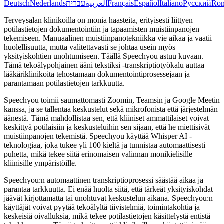
Deutsch
Nederlands
עברית
العربية
Français
Español
Italiano
Русский
Ro
Terveysalan klinikoilla on monia haasteita, erityisesti liittyen
potilastietojen dokumentointiin ja tapaamisten muistiinpanojen
tekemiseen. Manuaalinen muistiinpanotekniikka vie aikaa ja vaatii
huolellisuutta, mutta valitettavasti se johtaa usein myös
yksityiskohtien unohtumiseen. Täällä Speechyou astuu kuvaan.
Tämä tekoälypohjainen ääni tekstiksi -transkriptiotyökalu auttaa
lääkäriklinikoita tehostamaan dokumentointiprosessejaan ja
parantamaan potilastietojen tarkkuutta.
Speechyou toimii saumattomasti Zoomin, Teamsin ja Google Meetin
kanssa, ja se tallentaa keskustelut sekä mikrofonista että järjestelmän
äänestä. Tämä mahdollistaa sen, että kliiniset ammattilaiset voivat
keskittyä potilaisiin ja keskusteluihin sen sijaan, että he miettisivät
muistiinpanojen tekemistä. Speechyou käyttää Whisper AI -
teknologiaa, joka tukee yli 100 kieltä ja tunnistaa automaattisesti
puhetta, mikä tekee siitä erinomaisen valinnan monikielisille
kliinisille ympäristöille.
Speechyou:n automaattinen transkriptioprosessi säästää aikaa ja
parantaa tarkkuutta. Ei enää huolta siitä, että tärkeät yksityiskohdat
jäävät kirjottamatta tai unohtuvat keskustelun aikana. Speechyou:n
käyttäjät voivat pyytää tekoälyltä tiivistelmiä, toimintakohtia ja
keskeisiä oivalluksia, mikä tekee potilastietojen käsittelystä entistä