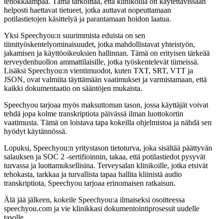
tehokkaampaa. Tämä tarkoittaa, että klinikoilla on käytettävissään
helposti haettavat tietueet, jotka auttavat nopeuttamaan
potilastietojen käsittelyä ja parantamaan hoidon laatua.
Yksi Speechyou:n suurimmista eduista on sen
tiimityöskentelyominaisuudet, jotka mahdollistavat yhteistyön,
jakamisen ja käyttöoikeuksien hallinnan. Tämä on erityisen tärkeää
terveydenhuollon ammattilaisille, jotka työskentelevät tiimeissä.
Lisäksi Speechyou:n vientimuodot, kuten TXT, SRT, VTT ja
JSON, ovat valmiita täyttämään vaatimukset ja varmistamaan, että
kaikki dokumentaatio on sääntöjen mukaista.
Speechyou tarjoaa myös maksuttoman tason, jossa käyttäjät voivat
tehdä jopa kolme transkriptiota päivässä ilman luottokortin
vaatimusta. Tämä on loistava tapa kokeilla ohjelmistoa ja nähdä sen
hyödyt käytännössä.
Lopuksi, Speechyou:n yritystason tietoturva, joka sisältää päättyvän
salauksen ja SOC 2 -sertifioinnin, takaa, että potilastiedot pysyvät
turvassa ja luottamuksellisina. Terveysalan klinikoille, jotka etsivät
tehokasta, tarkkaa ja turvallista tapaa hallita kliinistä audio
transkriptiota, Speechyou tarjoaa erinomaisen ratkaisun.
Älä jää jälkeen, kokeile Speechyou:a ilmaiseksi osoitteessa
speechyou.com ja vie klinikkasi dokumentointiprosessit uudelle
tasolle.