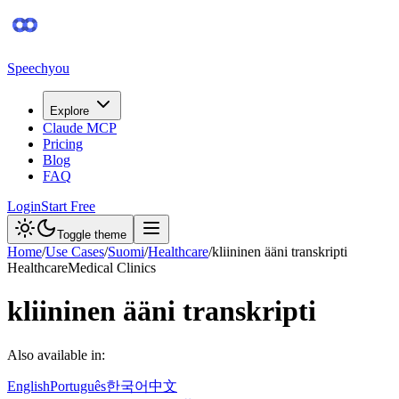
Speechyou
Explore
Claude MCP
Pricing
Blog
FAQ
Login
Start Free
Toggle theme
Home
/
Use Cases
/
Suomi
/
Healthcare
/
kliininen ääni transkripti
Healthcare
Medical Clinics
kliininen ääni transkripti
Also available in:
English
Português
한국어
中文