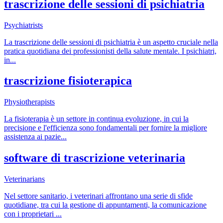
trascrizione delle sessioni di psichiatria
Psychiatrists
La trascrizione delle sessioni di psichiatria è un aspetto cruciale nella
pratica quotidiana dei professionisti della salute mentale. I psichiatri,
in
...
trascrizione fisioterapica
Physiotherapists
La fisioterapia è un settore in continua evoluzione, in cui la
precisione e l'efficienza sono fondamentali per fornire la migliore
assistenza ai pazie
...
software di trascrizione veterinaria
Veterinarians
Nel settore sanitario, i veterinari affrontano una serie di sfide
quotidiane, tra cui la gestione di appuntamenti, la comunicazione
con i proprietari
...