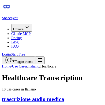
Speechyou
Explore
Claude MCP
Pricing
Blog
FAQ
Login
Start Free
Toggle theme
Home
/
Use Cases
/
Italiano
/
Healthcare
Healthcare
Transcription
10
use case
s
in
Italiano
trascrizione audio medica