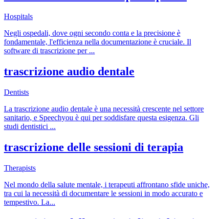
Hospitals
Negli ospedali, dove ogni secondo conta e la precisione è
fondamentale, l'efficienza nella documentazione è cruciale. Il
software di trascrizione per
...
trascrizione audio dentale
Dentists
La trascrizione audio dentale è una necessità crescente nel settore
sanitario, e Speechyou è qui per soddisfare questa esigenza. Gli
studi dentistici
...
trascrizione delle sessioni di terapia
Therapists
Nel mondo della salute mentale, i terapeuti affrontano sfide uniche,
tra cui la necessità di documentare le sessioni in modo accurato e
tempestivo. La
...