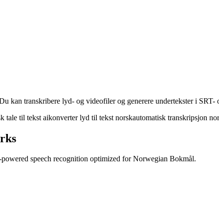
. Du kan transkribere lyd- og videofiler og generere undertekster i SRT
k tale til tekst ai
konverter lyd til tekst norsk
automatisk transkripsjon no
rks
AI-powered speech recognition optimized for Norwegian Bokmål.