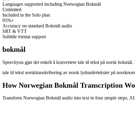
Languages supported including Norwegian Bokmål
Unlimited
Included in the Solo plan
95%+
Accuracy on standard Bokmål audio
SRT & VTT
Subtitle format support
bokmål
Speechyou gjør det enkelt å konvertere tale til tekst på norsk bokmål
tale til tekst norsk
transkribering av norsk lyd
undertekster på norsk
nors
How Norwegian Bokmål Transcription Wo
Transform Norwegian Bokmål audio into text in four simple steps. 