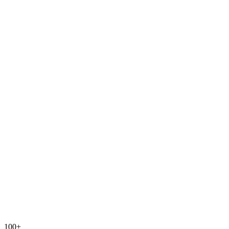
100+
speechyou.com