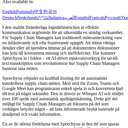
Also available in:
English
Português
中文
한국어
Deutsch
Nederlands
עברית
Italiano
العربية
Español
Français
Русский
Укр
I den snabbt föränderliga logistikbranschen är effektiv
kommunikation avgörande för att säkerställa en smidig verksamhet.
För Supply Chain Managers kan traditionell mötesanteckning vara
en tidskrävande och ofta frustrerande uppgift. Att missa viktiga
detaljer eller att spendera timmar på att dokumentera diskussioner
kan leda till kostsamma misstag och ineffektivitet. Här kommer
Speechyou in i bilden – ett AI-drivet mjukvaruverktyg för tal-till-
text-transkription som revolutionerar hur Supply Chain Managers
hanterar sina möten.
Speechyou erbjuder en kraftfull lösning för att automatiskt
transkribera supply chain-möten. Med stöd för Zoom, Teams och
Google Meet kan programvaran enkelt spela in och konvertera ljud
till text på några sekunder. Den är driven av Whisper AI och stödjer
över 100 språk med automatisk språkigenkänning. Detta gör det
möjligt för Supply Chain Managers att fokusera på det som
verkligen betyder något – att fatta informerade beslut baserade på
detaljerad och exakt information.
En av de största fördelarna med Speechyou är den tid som sparas