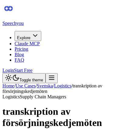
Speechyou
Explore
Claude MCP
Pricing
Blog
FAQ
Login
Start Free
Toggle theme
Home
/
Use Cases
/
Svenska
/
Logistics
/
transkription av
försörjningskedjemöten
Logistics
Supply Chain Managers
transkription av
försörjningskedjemöten