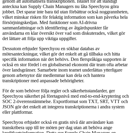
genom att automatisera transkriptionen. Istället för att ständigt
anteckna kan Supply Chain Managers nu låta Speechyou göra
jobbet. Det sparar inte bara tid utan förbättrar också noggrannheten,
vilket minskar risken för felaktig information som kan påverka hela
försörjningskedjan. Med funktioner som AI-drivna
sammanfattningar och identifiering av åtgärdspunkter får
användarna en klar översikt över vad som diskuterades, vilket gör
det lättare att följa upp viktiga uppgifter.
Dessutom erbjuder Speechyou en sökbar databas av
mötesanteckningar, vilket gör det enkelt att gå tillbaka och hitta
specifik information när det behövs. Den flerspråkiga supporten är
också en stor fördel i en globaliserad ekonomi där team ofta arbetar
över landsgränser. Samarbete inom teamet underlättas ytterligare
genom arbetsytor där medlemmar kan dela och hantera
transkriptioner med anpassade behörigheter.
För de som behöver följa regler och säkerhetsstandarder, ger
Speechyou säkerhet på företagsnivå med end-to-end-kryptering och
SOC 2-överensstämmelse. Exportformat som TXT, SRT, VTT och
JSON gör det enkelt att integrera transkriptionerna i andra system
eller plattformar.
Speechyou erbjuder också en gratis nivå där användare kan
transkribera upp till tre möten per dag utan att behöva ange
kreditkortsinformation. Detta ger Supply Chain Managers en