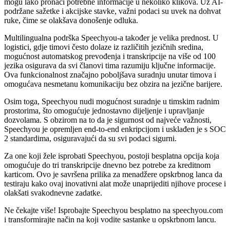
mogu lako pronaći potrebne informacije u nekoliko klikova. Uz AI-
podržane sažetke i akcijske stavke, važni podaci su uvek na dohvat
ruke, čime se olakšava donošenje odluka.
Multilingualna podrška Speechyou-a također je velika prednost. U
logistici, gdje timovi često dolaze iz različitih jezičnih sredina,
mogućnost automatskog prevođenja i transkripcije na više od 100
jezika osigurava da svi članovi tima razumiju ključne informacije.
Ova funkcionalnost značajno poboljšava suradnju unutar timova i
omogućava nesmetanu komunikaciju bez obzira na jezične barijere.
Osim toga, Speechyou nudi mogućnost suradnje u timskim radnim
prostorima, što omogućuje jednostavno dijeljenje i upravljanje
dozvolama. S obzirom na to da je sigurnost od najveće važnosti,
Speechyou je opremljen end-to-end enkripcijom i usklađen je s SOC
2 standardima, osiguravajući da su svi podaci sigurni.
Za one koji žele isprobati Speechyou, postoji besplatna opcija koja
omogućuje do tri transkripcije dnevno bez potrebe za kreditnom
karticom. Ovo je savršena prilika za menadžere opskrbnog lanca da
testiraju kako ovaj inovativni alat može unaprijediti njihove procese i
olakšati svakodnevne zadatke.
Ne čekajte više! Isprobajte Speechyou besplatno na speechyou.com
i transformirajte način na koji vodite sastanke u opskrbnom lancu.