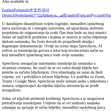
Also available in:
English
Português
中文
한국어
Deutsch
Nederlands
עברית
Italiano
العربية
Español
Français
Русский
Укр
U današnjem dinamičnom svijetu logistike, menadžeri opskrbnog
lanca suočavaju se s mnogim izazovima, od upravljanja složenim
projektima do osiguravanja da svaki član tima bude na istoj stranici.
Jedan od najčešćih problema s kojima se susreću je ručno bilježenje
tijekom sastanaka, što često dovodi do propuštenih detalja i
dugotrajne dokumentacije. Ovdje na scenu stupa Speechyou, AI
softver za transkripciju govora u tekst koji revolucionira način na
koji menadžeri opskrbnog lanca vode svoje sastanke.
Speechyou omogućuje automatsku transkripciju sastanaka u
stvarnom vremenu, što znači da se svi važni detalji bilježe bez
potrebe za ručnim bilježenjem. Ova tehnologija ne samo da štedi
vrijeme, već i poboljšava točnost bilježenja. Uz podršku za Zoom,
Teams i Google Meet, Speechyou može snimati audio s mikrofona i
sustava, osiguravajući da nijedna ključna informacija ne prođe
nezapaženo.
Jedna od ključnih prednosti korištenja Speechyou-a je mogućnost
pretraživanja transkripata. Umjesto da se svi sudionici sastanka
oslanjaju na sjećanje ili ručne bilješke, menadžeri opskrbnog lanca