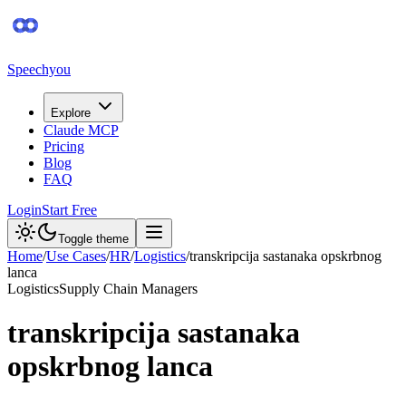
Speechyou
Explore
Claude MCP
Pricing
Blog
FAQ
Login
Start Free
Toggle theme
Home
/
Use Cases
/
HR
/
Logistics
/
transkripcija sastanaka opskrbnog
lanca
Logistics
Supply Chain Managers
transkripcija sastanaka
opskrbnog lanca