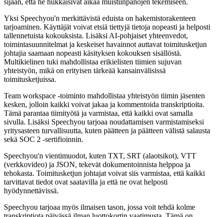
sijaan, että he hukkaisivat aikaa muistiinpanojen tekemiseen.
Yksi Speechyou'n merkittävistä eduista on hakemistorakenteen
tarjoaminen. Käyttäjät voivat etsiä tiettyjä tietoja nopeasti ja helposti
tallennetuista kokouksista. Lisäksi AI-pohjaiset yhteenvedot,
toimintasuunnitelmat ja keskeiset havainnot auttavat toimitusketjun
johtajia saamaan nopeasti käsityksen kokouksen sisällöstä.
Multikielinen tuki mahdollistaa erikielisten tiimien sujuvan
yhteistyön, mikä on erityisen tärkeää kansainvälisissä
toimitusketjuissa.
Team workspace -toiminto mahdollistaa yhteistyön tiimin jäsenten
kesken, jolloin kaikki voivat jakaa ja kommentoida transkriptioita.
Tämä parantaa tiimityötä ja varmistaa, että kaikki ovat samalla
sivulla. Lisäksi Speechyou tarjoaa noudattamisen varmistamiseksi
yritysasteen turvallisuutta, kuten päätteen ja päätteen välistä salausta
sekä SOC 2 -sertifioinnin.
Speechyou'n vientimuodot, kuten TXT, SRT (alaotsikot), VTT
(verkkovideo) ja JSON, tekevät dokumentoinnista helppoa ja
tehokasta. Toimitusketjun johtajat voivat siis varmistaa, että kaikki
tarvittavat tiedot ovat saatavilla ja että ne ovat helposti
hyödynnettävissä.
Speechyou tarjoaa myös ilmaisen tason, jossa voit tehdä kolme
transkriptiota päivässä ilman luottokortin vaatimusta. Tämä on