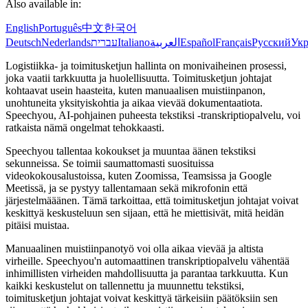
Also available in:
English
Português
中文
한국어
Deutsch
Nederlands
עברית
Italiano
العربية
Español
Français
Русский
Укр
Logistiikka- ja toimitusketjun hallinta on monivaiheinen prosessi,
joka vaatii tarkkuutta ja huolellisuutta. Toimitusketjun johtajat
kohtaavat usein haasteita, kuten manuaalisen muistiinpanon,
unohtuneita yksityiskohtia ja aikaa vievää dokumentaatiota.
Speechyou, AI-pohjainen puheesta tekstiksi -transkriptiopalvelu, voi
ratkaista nämä ongelmat tehokkaasti.
Speechyou tallentaa kokoukset ja muuntaa äänen tekstiksi
sekunneissa. Se toimii saumattomasti suosituissa
videokokousalustoissa, kuten Zoomissa, Teamsissa ja Google
Meetissä, ja se pystyy tallentamaan sekä mikrofonin että
järjestelmääänen. Tämä tarkoittaa, että toimitusketjun johtajat voivat
keskittyä keskusteluun sen sijaan, että he miettisivät, mitä heidän
pitäisi muistaa.
Manuaalinen muistiinpanotyö voi olla aikaa vievää ja altista
virheille. Speechyou'n automaattinen transkriptiopalvelu vähentää
inhimillisten virheiden mahdollisuutta ja parantaa tarkkuutta. Kun
kaikki keskustelut on tallennettu ja muunnettu tekstiksi,
toimitusketjun johtajat voivat keskittyä tärkeisiin päätöksiin sen