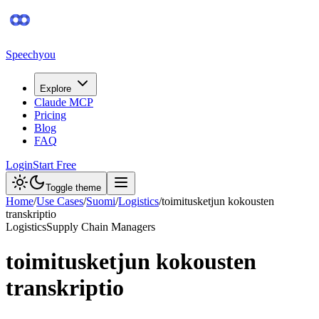
Speechyou
Explore
Claude MCP
Pricing
Blog
FAQ
Login
Start Free
Toggle theme
Home
/
Use Cases
/
Suomi
/
Logistics
/
toimitusketjun kokousten
transkriptio
Logistics
Supply Chain Managers
toimitusketjun kokousten
transkriptio