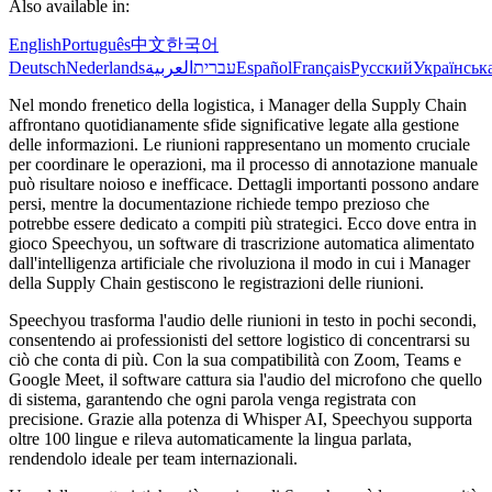
Also available in:
English
Português
中文
한국어
Deutsch
Nederlands
العربية
עברית
Español
Français
Русский
Українськ
Nel mondo frenetico della logistica, i Manager della Supply Chain
affrontano quotidianamente sfide significative legate alla gestione
delle informazioni. Le riunioni rappresentano un momento cruciale
per coordinare le operazioni, ma il processo di annotazione manuale
può risultare noioso e inefficace. Dettagli importanti possono andare
persi, mentre la documentazione richiede tempo prezioso che
potrebbe essere dedicato a compiti più strategici. Ecco dove entra in
gioco Speechyou, un software di trascrizione automatica alimentato
dall'intelligenza artificiale che rivoluziona il modo in cui i Manager
della Supply Chain gestiscono le registrazioni delle riunioni.
Speechyou trasforma l'audio delle riunioni in testo in pochi secondi,
consentendo ai professionisti del settore logistico di concentrarsi su
ciò che conta di più. Con la sua compatibilità con Zoom, Teams e
Google Meet, il software cattura sia l'audio del microfono che quello
di sistema, garantendo che ogni parola venga registrata con
precisione. Grazie alla potenza di Whisper AI, Speechyou supporta
oltre 100 lingue e rileva automaticamente la lingua parlata,
rendendolo ideale per team internazionali.