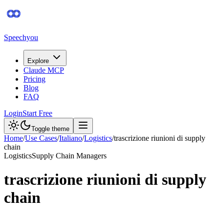
Speechyou
Explore
Claude MCP
Pricing
Blog
FAQ
Login
Start Free
Toggle theme
Home
/
Use Cases
/
Italiano
/
Logistics
/
trascrizione riunioni di supply
chain
Logistics
Supply Chain Managers
trascrizione riunioni di supply
chain