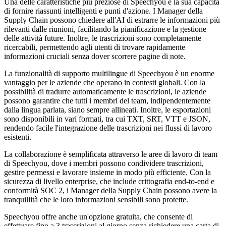
Una delle caratteristiche più preziose di Speechyou è la sua capacità
di fornire riassunti intelligenti e punti d'azione. I Manager della
Supply Chain possono chiedere all'AI di estrarre le informazioni più
rilevanti dalle riunioni, facilitando la pianificazione e la gestione
delle attività future. Inoltre, le trascrizioni sono completamente
ricercabili, permettendo agli utenti di trovare rapidamente
informazioni cruciali senza dover scorrere pagine di note.
La funzionalità di supporto multilingue di Speechyou è un enorme
vantaggio per le aziende che operano in contesti globali. Con la
possibilità di tradurre automaticamente le trascrizioni, le aziende
possono garantire che tutti i membri del team, indipendentemente
dalla lingua parlata, siano sempre allineati. Inoltre, le esportazioni
sono disponibili in vari formati, tra cui TXT, SRT, VTT e JSON,
rendendo facile l'integrazione delle trascrizioni nei flussi di lavoro
esistenti.
La collaborazione è semplificata attraverso le aree di lavoro di team
di Speechyou, dove i membri possono condividere trascrizioni,
gestire permessi e lavorare insieme in modo più efficiente. Con la
sicurezza di livello enterprise, che include crittografia end-to-end e
conformità SOC 2, i Manager della Supply Chain possono avere la
tranquillità che le loro informazioni sensibili sono protette.
Speechyou offre anche un'opzione gratuita, che consente di
effettuare fino a 3 trascrizioni al giorno senza richiedere una carta di