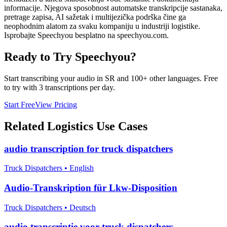
informacije. Njegova sposobnost automatske transkripcije sastanaka,
pretrage zapisa, AI sažetak i multijezička podrška čine ga
neophodnim alatom za svaku kompaniju u industriji logistike.
Isprobajte Speechyou besplatno na speechyou.com.
Ready to Try Speechyou?
Start transcribing your audio in
SR
and 100+ other languages. Free
to try with 3 transcriptions per day.
Start Free
View Pricing
Related
Logistics
Use Cases
audio transcription for truck dispatchers
Truck Dispatchers
•
English
Audio-Transkription für Lkw-Disposition
Truck Dispatchers
•
Deutsch
audio transcriptie voor truck dispatchers