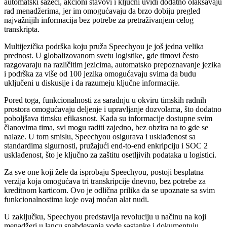
automatski sažeci, akcioni stavovi i ključni uvidi dodatno olakšavaju
rad menadžerima, jer im omogućavaju da brzo dobiju pregled
najvažnijih informacija bez potrebe za pretraživanjem celog
transkripta.
Multijezička podrška koju pruža Speechyou je još jedna velika
prednost. U globalizovanom svetu logistike, gde timovi često
razgovaraju na različitim jezicima, automatsko prepoznavanje jezika
i podrška za više od 100 jezika omogućavaju svima da budu
uključeni u diskusije i da razumeju ključne informacije.
Pored toga, funkcionalnosti za saradnju u okviru timskih radnih
prostora omogućavaju deljenje i upravljanje dozvolama, što dodatno
poboljšava timsku efikasnost. Kada su informacije dostupne svim
članovima tima, svi mogu raditi zajedno, bez obzira na to gde se
nalaze. U tom smislu, Speechyou osigurava i usklađenost sa
standardima sigurnosti, pružajući end-to-end enkripciju i SOC 2
usklađenost, što je ključno za zaštitu osetljivih podataka u logistici.
Za sve one koji žele da isprobaju Speechyou, postoji besplatna
verzija koja omogućava tri transkripcije dnevno, bez potrebe za
kreditnom karticom. Ovo je odlična prilika da se upoznate sa svim
funkcionalnostima koje ovaj moćan alat nudi.
U zaključku, Speechyou predstavlja revoluciju u načinu na koji
menadžeri u lancu snabdevanja vode sastanke i dokumentuju