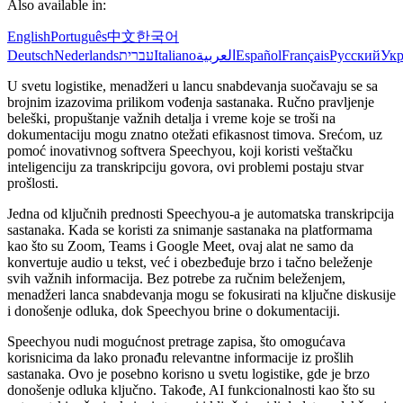
Also available in:
English
Português
中文
한국어
Deutsch
Nederlands
עברית
Italiano
العربية
Español
Français
Русский
Укр
U svetu logistike, menadžeri u lancu snabdevanja suočavaju se sa
brojnim izazovima prilikom vođenja sastanaka. Ručno pravljenje
beleški, propuštanje važnih detalja i vreme koje se troši na
dokumentaciju mogu znatno otežati efikasnost timova. Srećom, uz
pomoć inovativnog softvera Speechyou, koji koristi veštačku
inteligenciju za transkripciju govora, ovi problemi postaju stvar
prošlosti.
Jedna od ključnih prednosti Speechyou-a je automatska transkripcija
sastanaka. Kada se koristi za snimanje sastanaka na platformama
kao što su Zoom, Teams i Google Meet, ovaj alat ne samo da
konvertuje audio u tekst, već i obezbeđuje brzo i tačno beleženje
svih važnih informacija. Bez potrebe za ručnim beleženjem,
menadžeri lanca snabdevanja mogu se fokusirati na ključne diskusije
i donošenje odluka, dok Speechyou brine o dokumentaciji.
Speechyou nudi mogućnost pretrage zapisa, što omogućava
korisnicima da lako pronađu relevantne informacije iz prošlih
sastanaka. Ovo je posebno korisno u svetu logistike, gde je brzo
donošenje odluka ključno. Takođe, AI funkcionalnosti kao što su