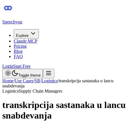
Speechyou
Explore
Claude MCP
Pricing
Blog
FAQ
Login
Start Free
Toggle theme
Home
/
Use Cases
/
SR
/
Logistics
/
transkripcija sastanaka u lancu
snabdevanja
Logistics
Supply Chain Managers
transkripcija sastanaka u lancu
snabdevanja