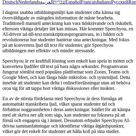
Deutsch
Nederlands
العربية
עברית
Español
Français
Italiano
Русский
Ro
I dagens snabba utbildningsmiljö kan studenter ofta känna sig
överväldigade av mängden information de måste bearbeta.
Traditionell manuell anteckning kan vara tidskrävande och riskabelt,
eftersom viktiga detaljer lätt kan missas. Här kommer Speechyou, en
AI-driven tal-till-text-transkriptionsprogramvara, in i bilden och
revolutionerar hur studenter hanterar sina anteckningar. Med fokus
på att konvertera ljud till text för studenter, gör Speechyou
utbildningen mer effektiv och mindre stressande.
Speechyou är en kraftfull lösning som enkelt kan spela in möten och
konvertera ljudfiler till text på bara några sekunder. Programvaran
fungerar sömlöst med populära plattformar som Zoom, Teams och
Google Meet, och kan fånga både mikrofon- och systemljud. Detta
innebär att studenter kan delta i onlineföreläsningar utan att behöva
oroa sig för att tappa bort viktiga diskussioner eller insikter.
En av de största fördelarna med Speechyou är dess förmåga att
automatiskt transkribera ljud, vilket sparar studenter tid och
förbättrar noggrannheten i deras anteckningar. Istället för att kämpa
med att skriva ner allt som sägs, kan studenter nu fokusera på att
förstå och engagera sig i ämnet. Dessutom erbjuder Speechyou AI-
drivna sammanfattningar och identifierar viktiga åtgärdspunkter,
vilket gör det enkelt för studenter att hålla koll på sina studier.