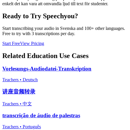
enkelt det kan vara att omvandla ljud till text för studenter.
Ready to Try Speechyou?
Start transcribing your audio in
Svenska
and 100+ other languages.
Free to try with 3 transcriptions per day.
Start Free
View Pricing
Related
Education
Use Cases
Vorlesungs-Audiodatei-Transkription
Teachers
•
Deutsch
讲座音频转录
Teachers
•
中文
transcrição de áudio de palestras
Teachers
•
Português