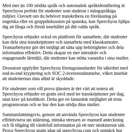
Med mer än 100 stödda språk och automatisk språkidentifiering är
Speechyou perfekt för studenter som studerar i mångspråkiga
miljöer. Oavsett om du behöver transkribera en föreläsning på
engelska eller en gruppdiskussion på spanska, kan Speechyou hjälpa
dig att fånga och förstå innehållet på ditt valda språk.
Speechyou erbjuder också en plattform för samarbete, där studenter
kan dela sina transkriptioner och samarbeta med klasskamrater.
Teamarbetsytor gör det möjligt att sätta upp behörigheter och dela
information effektivt. Detta skapar en mer interaktiv och
engagerande lärmiljö, där studenter kan stötta varandra i sina studier.
Dessutom uppfyller Speechyou företagsstandarder för säkerhet med
end-to-end kryptering och SOC 2-överensstämmelse, vilket innebär
att studenternas data alltid är skyddade.
För studenter som vill prova tjänsten är det värt att notera att
Speechyou erbjuder en gratis nivå med tre transkriptioner per dag,
utan krav på kreditkort. Detta ger en fantastisk möjlighet att testa
programvaran och se hur den kan stödja dina studier.
Sammanfattningsvis, genom att använda Speechyou kan studenter
effektivisera sin inlärning, minska stressen av manuell anteckning
och få tillgång till värdefull information på ett mer strukturerat sätt.
Prova Speechyou gratis idag på speechyou.com och upptäck hur