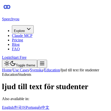
Speechyou
Explore
Claude MCP
Pricing
Blog
FAQ
Login
Start Free
Toggle theme
Home
/
Use Cases
/
Svenska
/
Education
/
ljud till text för studenter
Education
Students
ljud till text för studenter
Also available in:
English
한국어
Português
中文