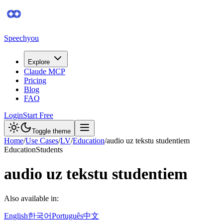
Speechyou
Explore
Claude MCP
Pricing
Blog
FAQ
Login
Start Free
Toggle theme
Home
/
Use Cases
/
LV
/
Education
/
audio uz tekstu studentiem
Education
Students
audio uz tekstu studentiem
Also available in:
English
한국어
Português
中文