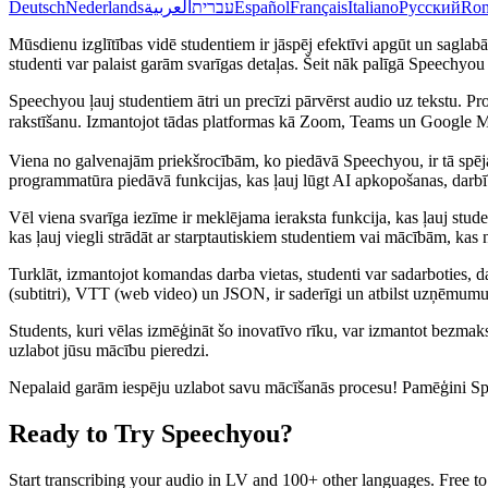
Deutsch
Nederlands
العربية
עברית
Español
Français
Italiano
Русский
Ro
Mūsdienu izglītības vidē studentiem ir jāspēj efektīvi apgūt un sagla
studenti var palaist garām svarīgas detaļas. Šeit nāk palīgā Speechyou
Speechyou ļauj studentiem ātri un precīzi pārvērst audio uz tekstu. P
rakstīšanu. Izmantojot tādas platformas kā Zoom, Teams un Google M
Viena no galvenajām priekšrocībām, ko piedāvā Speechyou, ir tā spēja au
programmatūra piedāvā funkcijas, kas ļauj lūgt AI apkopošanas, darb
Vēl viena svarīga iezīme ir meklējama ieraksta funkcija, kas ļauj stud
kas ļauj viegli strādāt ar starptautiskiem studentiem vai mācībām, kas n
Turklāt, izmantojot komandas darba vietas, studenti var sadarboties, 
(subtitri), VTT (web video) un JSON, ir saderīgi un atbilst uzņēmumu
Students, kuri vēlas izmēģināt šo inovatīvo rīku, var izmantot bezmaks
uzlabot jūsu mācību pieredzi.
Nepalaid garām iespēju uzlabot savu mācīšanās procesu! Pamēģini S
Ready to Try Speechyou?
Start transcribing your audio in
LV
and 100+ other languages. Free to t