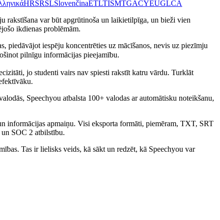
λληνικά
HR
SR
SL
Slovenčina
ET
LT
IS
MT
GA
CY
EU
GL
CA
rakstīšana var būt apgrūtinoša un laikietilpīga, un bieži vien
udējošo ikdienas problēmām.
as, piedāvājot iespēju koncentrēties uz mācīšanos, nevis uz piezīmju
inot pilnīgu informācijas pieejamību.
itāti, jo studenti vairs nav spiesti rakstīt katru vārdu. Turklāt
efektīvāku.
ās valodās, Speechyou atbalsta 100+ valodas ar automātisku noteikšanu,
bu un informācijas apmaiņu. Visi eksporta formāti, piemēram, TXT, SRT
 un SOC 2 atbilstību.
ības. Tas ir lielisks veids, kā sākt un redzēt, kā Speechyou var