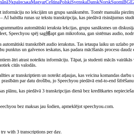
mână
Українська
Magyar
Čeština
Polski
Svenska
Dansk
Norsk
Suomi
BG
Ε
bāt informāciju no lekcijām un grupu sanāksmēm. Tomēr manuāla piezīmju 
 – AI balstīta runas uz tekstu transkripcija, kas piedāvā risinājumus st
rogrammatūra automātiski ieraksta lekcijas, grupu sanāksmes un diskusij
eet, Speechyou spēj sag捕apt gan mikrofona, gan sistēmas audio, nodroš
tomātiski transkribēt audio ierakstus. Tas ietaupa laiku un uzlabo preciz
ību punktus un galvenos ieskatus, kas padara mācīšanās procesu daudz 
entiem ātri atrast noteiktu informāciju. Tāpat, ja studenti mācās vairāk
otiek citās valodās.
dalīties ar transkriptiem un noteikt atļaujas, kas veicina komandas dar
 prasībām par datu drošību, jo Speechyou piedāvā end-to-end šifrēšanu
as plānu, kas piedāvā 3 transkripcijas dienā bez kredītkartes nepieciešam
peechyou bez maksas jau šodien, apmeklējot speechyou.com.
ry with 3 transcriptions per day.