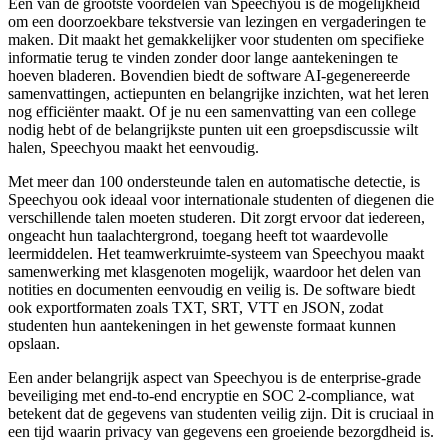
Een van de grootste voordelen van Speechyou is de mogelijkheid
om een doorzoekbare tekstversie van lezingen en vergaderingen te
maken. Dit maakt het gemakkelijker voor studenten om specifieke
informatie terug te vinden zonder door lange aantekeningen te
hoeven bladeren. Bovendien biedt de software AI-gegenereerde
samenvattingen, actiepunten en belangrijke inzichten, wat het leren
nog efficiënter maakt. Of je nu een samenvatting van een college
nodig hebt of de belangrijkste punten uit een groepsdiscussie wilt
halen, Speechyou maakt het eenvoudig.
Met meer dan 100 ondersteunde talen en automatische detectie, is
Speechyou ook ideaal voor internationale studenten of diegenen die
verschillende talen moeten studeren. Dit zorgt ervoor dat iedereen,
ongeacht hun taalachtergrond, toegang heeft tot waardevolle
leermiddelen. Het teamwerkruimte-systeem van Speechyou maakt
samenwerking met klasgenoten mogelijk, waardoor het delen van
notities en documenten eenvoudig en veilig is. De software biedt
ook exportformaten zoals TXT, SRT, VTT en JSON, zodat
studenten hun aantekeningen in het gewenste formaat kunnen
opslaan.
Een ander belangrijk aspect van Speechyou is de enterprise-grade
beveiliging met end-to-end encryptie en SOC 2-compliance, wat
betekent dat de gegevens van studenten veilig zijn. Dit is cruciaal in
een tijd waarin privacy van gegevens een groeiende bezorgdheid is.