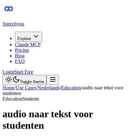
Speechyou
Explore
Claude MCP
Pricing
Blog
FAQ
Login
Start Free
Toggle theme
Home
/
Use Cases
/
Nederlands
/
Education
/
audio naar tekst voor
studenten
Education
Students
audio naar tekst voor
studenten