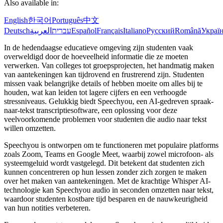
Also available in:
English
한국어
Português
中文
Deutsch
العربية
עברית
Español
Français
Italiano
Русский
Română
Украї
In de hedendaagse educatieve omgeving zijn studenten vaak
overweldigd door de hoeveelheid informatie die ze moeten
verwerken. Van colleges tot groepsprojecten, het handmatig maken
van aantekeningen kan tijdrovend en frustrerend zijn. Studenten
missen vaak belangrijke details of hebben moeite om alles bij te
houden, wat kan leiden tot lagere cijfers en een verhoogde
stressniveaus. Gelukkig biedt Speechyou, een AI-gedreven spraak-
naar-tekst transcriptiesoftware, een oplossing voor deze
veelvoorkomende problemen voor studenten die audio naar tekst
willen omzetten.
Speechyou is ontworpen om te functioneren met populaire platforms
zoals Zoom, Teams en Google Meet, waarbij zowel microfoon- als
systeemgeluid wordt vastgelegd. Dit betekent dat studenten zich
kunnen concentreren op hun lessen zonder zich zorgen te maken
over het maken van aantekeningen. Met de krachtige Whisper AI-
technologie kan Speechyou audio in seconden omzetten naar tekst,
waardoor studenten kostbare tijd besparen en de nauwkeurigheid
van hun notities verbeteren.