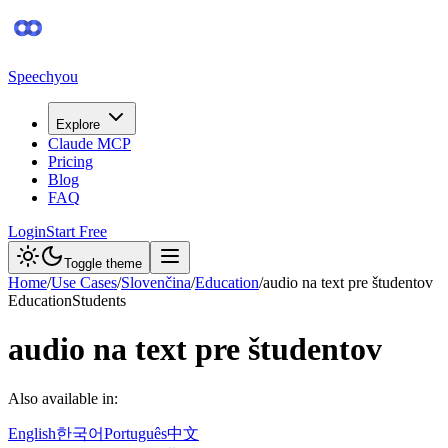
Speechyou
Explore
Claude MCP
Pricing
Blog
FAQ
Login
Start Free
Toggle theme
Home
/
Use Cases
/
Slovenčina
/
Education
/
audio na text pre študentov
Education
Students
audio na text pre študentov
Also available in:
English
한국어
Português
中文