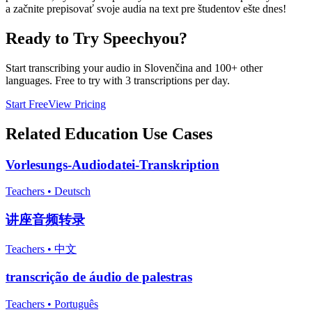
a začnite prepisovať svoje audia na text pre študentov ešte dnes!
Ready to Try Speechyou?
Start transcribing your audio in
Slovenčina
and 100+ other
languages. Free to try with 3 transcriptions per day.
Start Free
View Pricing
Related
Education
Use Cases
Vorlesungs-Audiodatei-Transkription
Teachers
•
Deutsch
讲座音频转录
Teachers
•
中文
transcrição de áudio de palestras
Teachers
•
Português