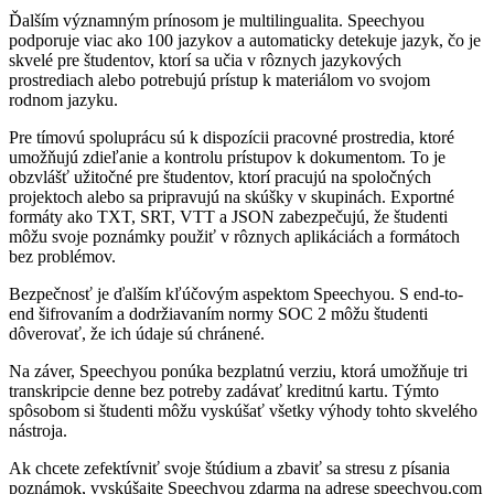
Ďalším významným prínosom je multilingualita. Speechyou
podporuje viac ako 100 jazykov a automaticky detekuje jazyk, čo je
skvelé pre študentov, ktorí sa učia v rôznych jazykových
prostrediach alebo potrebujú prístup k materiálom vo svojom
rodnom jazyku.
Pre tímovú spoluprácu sú k dispozícii pracovné prostredia, ktoré
umožňujú zdieľanie a kontrolu prístupov k dokumentom. To je
obzvlášť užitočné pre študentov, ktorí pracujú na spoločných
projektoch alebo sa pripravujú na skúšky v skupinách. Exportné
formáty ako TXT, SRT, VTT a JSON zabezpečujú, že študenti
môžu svoje poznámky použiť v rôznych aplikáciách a formátoch
bez problémov.
Bezpečnosť je ďalším kľúčovým aspektom Speechyou. S end-to-
end šifrovaním a dodržiavaním normy SOC 2 môžu študenti
dôverovať, že ich údaje sú chránené.
Na záver, Speechyou ponúka bezplatnú verziu, ktorá umožňuje tri
transkripcie denne bez potreby zadávať kreditnú kartu. Týmto
spôsobom si študenti môžu vyskúšať všetky výhody tohto skvelého
nástroja.
Ak chcete zefektívniť svoje štúdium a zbaviť sa stresu z písania
poznámok, vyskúšajte Speechyou zdarma na adrese speechyou.com