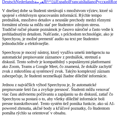
Deutsch
Nederlands
العربية
עברית
Español
Français
Italiano
Русский
Ro
V dnešnej dobe sa študenti stretávajú s množstvom výziev, ktoré sú
spojené s efektívnym spracovaním informácií. Rýchle tempo
prednášok, množstvo detailov a neustále prechody medzi rôznymi
formátmi učenia sa môžu stať pre študentov zdrojom stresu.
Tradičné ručné písanie poznámok je časovo náročné a často vedie k
prehliadnutým detailom. Našťastie, s príchodom technológie, ako je
Speechyou, je možné premeniť audio na text pre študentov
jednoduchšie a efektívnejšie.
Speechyou je mocný nástroj, ktorý využíva umelú inteligenciu na
automatické prepisovanie záznamov z prednášok, stretnutí a
diskusií. Tento softvér je kompatibilný s populárnymi platformami
ako Zoom, Teams a Google Meet, čo znamená, že dokáže zachytiť
zvuk z mikrofónu aj systémový zvuk. Takýto komplexný záznam
zabezpečuje, že študenti nezmeškajú žiadne dôležité informácie.
Jednou z najväčších výhod Speechyou je, že automatické
prepisovanie šetrí čas a zvyšuje presnosť. Študenti môžu venovať
viac času aktívnemu počúvaniu a zapájaniu sa do diskusií, zatiaľ čo
Speechyou sa postará o to, aby všetky dôležité informácie boli
presne transkribované. Tento systém tiež ponúka funkcie, ako sú AI-
powered zhrnutia, akčné body a kľúčové poznatky, čo študentom
pomáha rýchlo sa orientovať v obsahu.