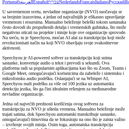
Português
العربية
Español
עברית
Nederlands
Français
Italiano
Русский
R
U savremenom svetu, nevladine organizacije (NVO) suočavaju se
sa brojnim izazovima, a jedan od najvažnijih je efikasno upravljanje
vremenom i resursima. Manualno beleženje beleški tokom sastanaka
često dovodi do propuštenih detalja i vremenskih gubitaka, što može
negativno uticati na projekte i misije koje ove organizacije sprovode.
Na sreću, tu je Speechyou, moćan AI alat za transkripciju koji može
revolucionisati način na koji NVO obavljaju svoje svakodnevne
aktivnosti.
Speechyou je AI-powered softver za transkripciju koji snima
sastanke, konvertuje audio u tekst i prevodi u sekundi. Ova
platforma radi sa popularnim aplikacijama kao što su Zoom, Teams i
Google Meet, omogućavajući korisnicima da zabeleže i sistemsku i
mikrofonsku audio podršku. Oslanjajući se na Whisper AI,
Speechyou nudi podršku za više od 100 jezika uz automatsku
detekciju jezika, što ga čini idealnim rešenjem za međunarodne
nevladine organizacije.
Jedna od najvećih prednosti korišćenja ovog softvera za
transkripciju za NVO je ušteda vremena. Manualno beleženje može
trajati satima, dok Speechyou automatski transkribuje sastanke,
omogućavajući timovima da se fokusiraju na ono što je zaista važno
– izvršenje svojih misija. Osim toga, automatska transkripcija