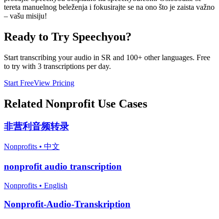
tereta manuelnog beleženja i fokusirajte se na ono što je zaista važno
– vašu misiju!
Ready to Try Speechyou?
Start transcribing your audio in
SR
and 100+ other languages. Free
to try with 3 transcriptions per day.
Start Free
View Pricing
Related
Nonprofit
Use Cases
非营利音频转录
Nonprofits
•
中文
nonprofit audio transcription
Nonprofits
•
English
Nonprofit-Audio-Transkription