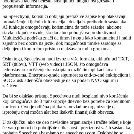
poboljšava tačnost beleški, smanjujući mogućnost grešaka i
propuštenih informacija.
Sa Speechyou, korisnici dobijaju pretražive zapise koji olakšavaju
pronalaženje ključnih informacija i detalja iz prethodnih sastanaka.
AI funkcije omogućavaju korisnicima da traže sažetke, akcione
stavke i ključne uvide, što dodatno poboljšava produktivnost.
Multijezička podrška znači da timovi mogu lako komunicirati i raditi
zajedno bez obzira na jezik, dok mogućnosti timske saradnje sa
deljenjem i kontrolom pristupa olakšavaju rad u grupama.
Osim toga, Speechyou nudi izvoz u više formata, uključujući TXT,
SRT (titlovi), VTT (web video) i JSON, što omogućava
jednostavno korišćenje transkripta u različitim aplikacijama i
platformama. Enterprise-grade sigurnost sa end-to-end enkripcijom i
SOC 2 usklađenošću obezbeđuje da su podaci NVO sigurni i
zaštićeni.
Da bi se olakšao pristup, Speechyou nudi besplatni nivo korišćenja
koji omogućava do 3 transkripcije dnevno bez potrebe za kreditnom
karticom. Ovo je odlična prilika za nevladine organizacije da
isprobaju ovaj moćan alat bez ikakvih finansijskih obaveza.
U zaključku, ako ste deo nevladine organizacije i tražite rešenje koje
će vam pomoći da poboljšate efikasnost i preciznost vaših sastanaka,
probajte Speechyou besplatno na speechyou.com. Oslobodite se