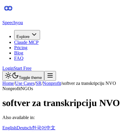
Speechyou
Explore
Claude MCP
Pricing
Blog
FAQ
Login
Start Free
Toggle theme
Home
/
Use Cases
/
SR
/
Nonprofit
/
softver za transkripciju NVO
Nonprofit
NGOs
softver za transkripciju NVO
Also available in:
English
Deutsch
한국어
中文