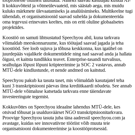
tööprotsesse oluliselt täiustada. Näiteks saavad kasutajad küsida AI-
lt kokkuvõtteid ja võtmeülevaateid, mis säästab aega, mis muidu
kuluks märkmete ülevaatamiseks ja analüüsimiseks. Multikeelne tugi
tähendab, et organisatsioonid saavad suhelda ja dokumenteerida
oma tegevusi erinevates keeltes, mis on eriti oluline globaalsetes
projektides.
Koostöö on samuti lihtsustatud Speechyou abil, kuna tarkvara
võimaldab meeskonnaruume, kus töötajad saavad jagada ja teha
koostööd. See loob sujuva ja tõhusa keskkonna, kus igaühel on
juurdepääs vajalikele dokumentidele ning nad saavad anda ja hallata
õigusi, et kaitsta tundlikku teavet. Enterprise-tasandi turvalisus,
sealhulgas lõpust lõpuni krüpteerimine ja SOC 2 vastavus, annab
MTÜ-dele kindlustunde, et nende andmed on kaitstud.
Speechyou pakub ka tasuta taset, mis võimaldab kasutajatel teha
kuni 3 transkriptsiooni päevas ilma krediitkaardi nõudeta. See annab
MTÜ-dele võimaluse katsetada tarkvara enne täiendavate
investeeringute tegemist.
Kokkuvõttes on Speechyou ideaalne lahendus MTÜ-dele, kes
otsivad tõhusat ja usaldusväärset NGO transkriptsioonitarkvara.
Proovige Speechyou tasuta juba täna aadressil speechyou.com ja
avastage, kuidas see innovatiivne tööriist võib muuta teie
organisatsiooni dokumenteerimise ja koostööprotsessid.