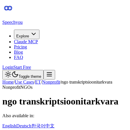
Speechyou
Explore
Claude MCP
Pricing
Blog
FAQ
Login
Start Free
Toggle theme
Home
/
Use Cases
/
ET
/
Nonprofit
/
ngo transkriptsioonitarkvara
Nonprofit
NGOs
ngo transkriptsioonitarkvara
Also available in:
English
Deutsch
한국어
中文