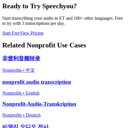
Ready to Try Speechyou?
Start transcribing your audio in
ET
and 100+ other languages. Free
to try with 3 transcriptions per day.
Start Free
View Pricing
Related
Nonprofit
Use Cases
非营利音频转录
Nonprofits
•
中文
nonprofit audio transcription
Nonprofits
•
English
Nonprofit-Audio-Transkription
Nonprofits
•
Deutsch
비영리 오디오 전사