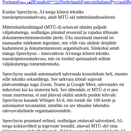
Português
العربية
Español
עברית
Nederlands
Français
Italiano
Русский
R
Kuidas Speechyou, AI-toega kõnest tekstiks
transkriptsioonitarkvara, aitab MTÜ-sid mittetulundussektoris
Mittetulundusühingud (MTÜ-d) seisavad silmitsi paljude
väljakutsetega, sealhulgas piiratud ressursid ja vajadus tõhusate
dokumenteerimismeetodite järele. Üks suurimaid muresid on
manuaalne märkmete tegemine, mis võib viia oluliste detailide
kadumiseni ja dokumentatsiooni aeganõudvani. Siinkohal astub
mängu Speechyou – innovatiivne AI-toega kõnest tekstiks
transkriptsioonitarkvara, mis on loodud spetsiaalselt selliste
väljakutsetega toimetulemiseks.
Speechyou suudab automaatselt salvestada koosolekute heli, muutes
selle tekstiks sekunditega. See tarkvara töötab sujuvalt
platvormidega nagu Zoom, Teams ja Google Meet, salvestades nii
mikrofoni kui ka süsteemi heli. See tähendab, et MTÜ-d ei pea
enam muretsema, et nad jätavad olulisi arutelu punkte kõrvale.
Speechyou kasutab Whisper AI-d, mis toetab üle 100 keele ja
automaatset tuvastamist, mistõttu on see ideaalne lahendus
rahvusvahelistele organisatsioonidele.
Speechyou peamised eelised, sealhulgas otsitavad salvestised, AI-
toega kokkuvõtted ja tegevuste loendid, aitavad MTÜ-del oma