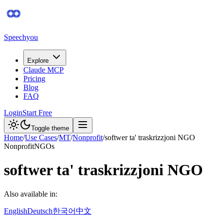
Speechyou
Explore
Claude MCP
Pricing
Blog
FAQ
Login
Start Free
Toggle theme
Home
/
Use Cases
/
MT
/
Nonprofit
/
softwer ta' traskrizzjoni NGO
Nonprofit
NGOs
softwer ta' traskrizzjoni NGO
Also available in:
English
Deutsch
한국어
中文