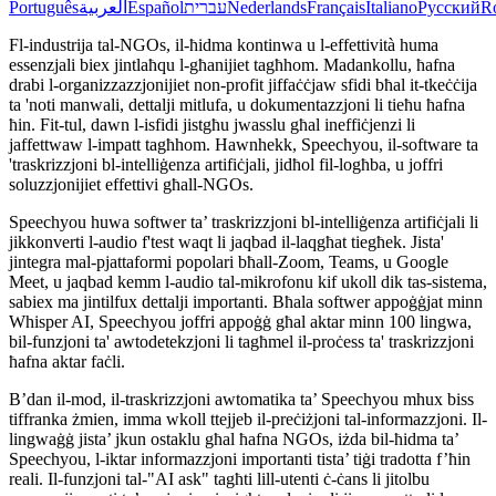
Português
العربية
Español
עברית
Nederlands
Français
Italiano
Русский
R
Fl-industrija tal-NGOs, il-ħidma kontinwa u l-effettività huma
essenzjali biex jintlaħqu l-għanijiet tagħhom. Madankollu, ħafna
drabi l-organizzazzjonijiet non-profit jiffaċċjaw sfidi bħal it-tkeċċija
ta 'noti manwali, dettalji mitlufa, u dokumentazzjoni li tieħu ħafna
ħin. Fit-tul, dawn l-isfidi jistgħu jwasslu għal ineffiċjenzi li
jaffettwaw l-impatt tagħhom. Hawnhekk, Speechyou, il-software ta
'traskrizzjoni bl-intelliġenza artifiċjali, jidħol fil-logħba, u joffri
soluzzjonijiet effettivi għall-NGOs.
Speechyou huwa softwer ta’ traskrizzjoni bl-intelliġenza artifiċjali li
jikkonverti l-audio f'test waqt li jaqbad il-laqgħat tiegħek. Jista'
jintegra mal-pjattaformi popolari bħall-Zoom, Teams, u Google
Meet, u jaqbad kemm l-audio tal-mikrofonu kif ukoll dik tas-sistema,
sabiex ma jintilfux dettalji importanti. Bħala softwer appoġġjat minn
Whisper AI, Speechyou joffri appoġġ għal aktar minn 100 lingwa,
bil-funzjoni ta' awtodetekzjoni li tagħmel il-proċess ta' traskrizzjoni
ħafna aktar faċli.
B’dan il-mod, il-traskrizzjoni awtomatika ta’ Speechyou mhux biss
tiffranka żmien, imma wkoll ttejjeb il-preċiżjoni tal-informazzjoni. Il-
lingwaġġ jista’ jkun ostaklu għal ħafna NGOs, iżda bil-ħidma ta’
Speechyou, l-iktar informazzjoni importanti tista’ tiġi tradotta f’ħin
reali. Il-funzjoni tal-"AI ask" tagħti lill-utenti ċ-ċans li jitolbu