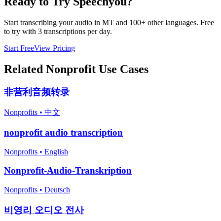
Ready to Try Speechyou?
Start transcribing your audio in
MT
and 100+ other languages. Free
to try with 3 transcriptions per day.
Start Free
View Pricing
Related
Nonprofit
Use Cases
非营利音频转录
Nonprofits
•
中文
nonprofit audio transcription
Nonprofits
•
English
Nonprofit-Audio-Transkription
Nonprofits
•
Deutsch
비영리 오디오 전사