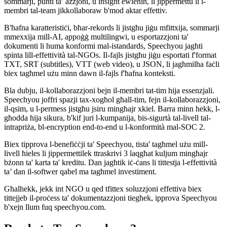
sommarji, punti ta’ azzjoni, u insight ewlenin, li jippermettu li l-
membri tal-team jikkollaboraw b'mod aktar effettiv.
B'ħafna karatteristiċi, bħar-rekords li jistgħu jiġu mfittxija, sommarji
mmexxija mill-AI, appoġġ multilingwi, u esportazzjoni ta'
dokumenti li huma konformi mal-istandards, Speechyou jagħti
spinta lill-effettività tal-NGOs. Il-fajls jistgħu jiġu esportati f'format
TXT, SRT (subtitles), VTT (web video), u JSON, li jagħmilha faċli
biex tagħmel użu minn dawn il-fajls f'ħafna konteksti.
Bla dubju, il-kollaborazzjoni bejn il-membri tat-tim hija essenzjali.
Speechyou joffri spazji tax-xogħol għall-tim, fejn il-kollaborazzjoni,
il-qsim, u l-permess jistgħu jsiru mingħajr xkiel. Barra minn hekk, l-
għodda hija sikura, b'kif juri l-kumpanija, bis-sigurtà tal-livell tal-
intrapriża, bl-encryption end-to-end u l-konformità mal-SOC 2.
Biex tipprova l-benefiċċji ta' Speechyou, tista' tagħmel użu mill-
livell ħieles li jippermettilek ttraskrivi 3 laqgħat kuljum mingħajr
bżonn ta' karta ta' kreditu. Dan jagħtik iċ-ċans li tittestja l-effettività
ta’ dan il-softwer qabel ma tagħmel investiment.
Għalhekk, jekk int NGO u qed tfittex soluzzjoni effettiva biex
tittejjeb il-proċess ta' dokumentazzjoni tiegħek, ipprova Speechyou
b'xejn llum fuq speechyou.com.