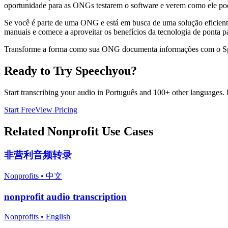
oportunidade para as ONGs testarem o software e verem como ele pod
Se você é parte de uma ONG e está em busca de uma solução eficien
manuais e comece a aproveitar os benefícios da tecnologia de ponta p
Transforme a forma como sua ONG documenta informações com o Spee
Ready to Try Speechyou?
Start transcribing your audio in
Português
and 100+ other languages. Fr
Start Free
View Pricing
Related
Nonprofit
Use Cases
非营利音频转录
Nonprofits
•
中文
nonprofit audio transcription
Nonprofits
•
English