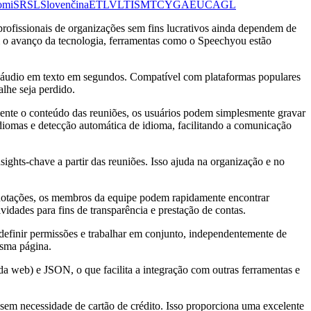
omi
SR
SL
Slovenčina
ET
LV
LT
IS
MT
CY
GA
EU
CA
GL
rofissionais de organizações sem fins lucrativos ainda dependem de
om o avanço da tecnologia, ferramentas como o Speechyou estão
ter áudio em texto em segundos. Compatível com plataformas populares
lhe seja perdido.
ente o conteúdo das reuniões, os usuários podem simplesmente gravar
diomas e detecção automática de idioma, facilitando a comunicação
ights-chave a partir das reuniões. Isso ajuda na organização e no
e anotações, os membros da equipe podem rapidamente encontrar
idades para fins de transparência e prestação de contas.
efinir permissões e trabalhar em conjunto, independentemente de
esma página.
web) e JSON, o que facilita a integração com outras ferramentas e
, sem necessidade de cartão de crédito. Isso proporciona uma excelente