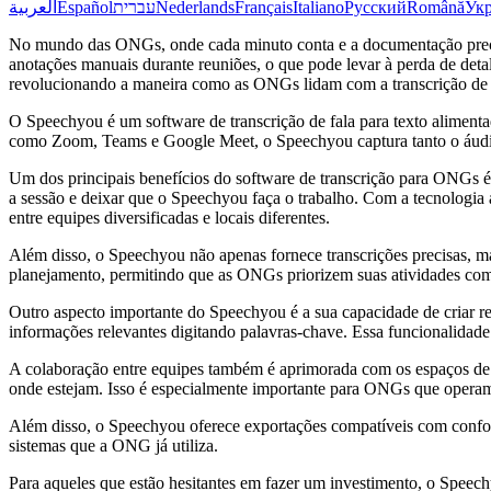
العربية
Español
עברית
Nederlands
Français
Italiano
Русский
Română
Укр
No mundo das ONGs, onde cada minuto conta e a documentação precisa 
anotações manuais durante reuniões, o que pode levar à perda de deta
revolucionando a maneira como as ONGs lidam com a transcrição de 
O Speechyou é um software de transcrição de fala para texto alimenta
como Zoom, Teams e Google Meet, o Speechyou captura tanto o áudio
Um dos principais benefícios do software de transcrição para ONGs 
a sessão e deixar que o Speechyou faça o trabalho. Com a tecnologia
entre equipes diversificadas e locais diferentes.
Além disso, o Speechyou não apenas fornece transcrições precisas, mas
planejamento, permitindo que as ONGs priorizem suas atividades com
Outro aspecto importante do Speechyou é a sua capacidade de criar re
informações relevantes digitando palavras-chave. Essa funcionalidade 
A colaboração entre equipes também é aprimorada com os espaços de 
onde estejam. Isso é especialmente importante para ONGs que operam 
Além disso, o Speechyou oferece exportações compatíveis com confor
sistemas que a ONG já utiliza.
Para aqueles que estão hesitantes em fazer um investimento, o Speechy