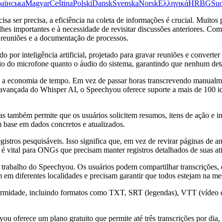
аїнська
Magyar
Čeština
Polski
Dansk
Svenska
Norsk
Ελληνικά
HR
BG
Su
ser precisa, a eficiência na coleta de informações é crucial. Muitos p
lhes importantes e à necessidade de revisitar discussões anteriores. C
reuniões e a documentação de processos.
do por inteligência artificial, projetado para gravar reuniões e conver
 do microfone quanto o áudio do sistema, garantindo que nenhum deta
é a economia de tempo. Em vez de passar horas transcrevendo manualm
 avançada do Whisper AI, o Speechyou oferece suporte a mais de 100 i
 também permite que os usuários solicitem resumos, itens de ação e ins
 base em dados concretos e atualizados.
gistros pesquisáveis. Isso significa que, em vez de revirar páginas d
é vital para ONGs que precisam manter registros detalhados de suas ativ
trabalho do Speechyou. Os usuários podem compartilhar transcrições, d
em diferentes localidades e precisam garantir que todos estejam na m
midade, incluindo formatos como TXT, SRT (legendas), VTT (vídeo da 
ou oferece um plano gratuito que permite até três transcrições por dia