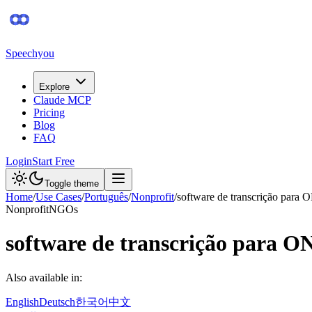
Speechyou
Explore
Claude MCP
Pricing
Blog
FAQ
Login
Start Free
Toggle theme
Home
/
Use Cases
/
Português
/
Nonprofit
/
software de transcrição para
Nonprofit
NGOs
software de transcrição para O
Also available in:
English
Deutsch
한국어
中文