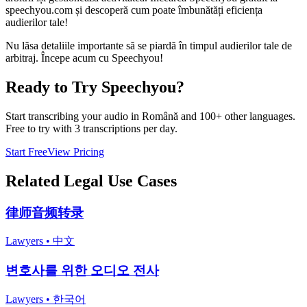
speechyou.com și descoperă cum poate îmbunătăți eficiența
audierilor tale!
Nu lăsa detaliile importante să se piardă în timpul audierilor tale de
arbitraj. Începe acum cu Speechyou!
Ready to Try Speechyou?
Start transcribing your audio in
Română
and 100+ other languages.
Free to try with 3 transcriptions per day.
Start Free
View Pricing
Related
Legal
Use Cases
律师音频转录
Lawyers
•
中文
변호사를 위한 오디오 전사
Lawyers
•
한국어