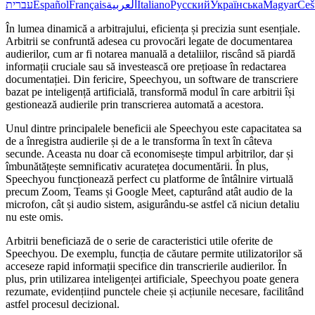
עברית
Español
Français
العربية
Italiano
Русский
Українська
Magyar
Češ
În lumea dinamică a arbitrajului, eficiența și precizia sunt esențiale.
Arbitrii se confruntă adesea cu provocări legate de documentarea
audierilor, cum ar fi notarea manuală a detaliilor, riscând să piardă
informații cruciale sau să investească ore prețioase în redactarea
documentației. Din fericire, Speechyou, un software de transcriere
bazat pe inteligență artificială, transformă modul în care arbitrii își
gestionează audierile prin transcrierea automată a acestora.
Unul dintre principalele beneficii ale Speechyou este capacitatea sa
de a înregistra audierile și de a le transforma în text în câteva
secunde. Aceasta nu doar că economisește timpul arbitrilor, dar și
îmbunătățește semnificativ acuratețea documentării. În plus,
Speechyou funcționează perfect cu platforme de întâlnire virtuală
precum Zoom, Teams și Google Meet, capturând atât audio de la
microfon, cât și audio sistem, asigurându-se astfel că niciun detaliu
nu este omis.
Arbitrii beneficiază de o serie de caracteristici utile oferite de
Speechyou. De exemplu, funcția de căutare permite utilizatorilor să
acceseze rapid informații specifice din transcrierile audierilor. În
plus, prin utilizarea inteligenței artificiale, Speechyou poate genera
rezumate, evidențiind punctele cheie și acțiunile necesare, facilitând
astfel procesul decizional.