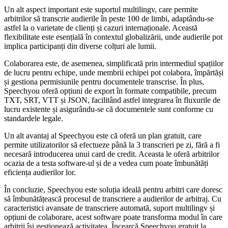
Un alt aspect important este suportul multilingv, care permite
arbitrilor să transcrie audierile în peste 100 de limbi, adaptându-se
astfel la o varietate de clienți și cazuri internaționale. Această
flexibilitate este esențială în contextul globalizării, unde audierile pot
implica participanți din diverse colțuri ale lumii.
Colaborarea este, de asemenea, simplificată prin intermediul spațiilor
de lucru pentru echipe, unde membrii echipei pot colabora, împărtăși
și gestiona permisiunile pentru documentele transcrise. În plus,
Speechyou oferă opțiuni de export în formate compatibile, precum
TXT, SRT, VTT și JSON, facilitând astfel integrarea în fluxurile de
lucru existente și asigurându-se că documentele sunt conforme cu
standardele legale.
Un alt avantaj al Speechyou este că oferă un plan gratuit, care
permite utilizatorilor să efectueze până la 3 transcrieri pe zi, fără a fi
necesară introducerea unui card de credit. Aceasta le oferă arbitrilor
ocazia de a testa software-ul și de a vedea cum poate îmbunătăți
eficiența audierilor lor.
În concluzie, Speechyou este soluția ideală pentru arbitri care doresc
să îmbunătățească procesul de transcriere a audierilor de arbitraj. Cu
caracteristici avansate de transcriere automată, suport multilingv și
opțiuni de colaborare, acest software poate transforma modul în care
arbitrii își gestionează activitatea. Încearcă Speechyou gratuit la