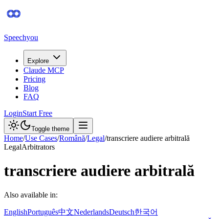
Speechyou
Explore
Claude MCP
Pricing
Blog
FAQ
Login
Start Free
Toggle theme
Home
/
Use Cases
/
Română
/
Legal
/
transcriere audiere arbitrală
Legal
Arbitrators
transcriere audiere arbitrală
Also available in:
English
Português
中文
Nederlands
Deutsch
한국어