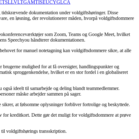
ET
SL
LV
LT
GA
MT
IS
EU
CY
GL
CA
og tidskrævende dokumentation under voldgiftshøringer. Disse
ftware, en løsning, der revolutionerer måden, hvorpå voldgiftsdommere
ideokonferenceværktøjer som Zoom, Teams og Google Meet, hvilket
 – mens Speechyou håndterer dokumentationen.
 behovet for manuel notetagning kan voldgiftsdommere sikre, at alle
r brugerne mulighed for at få oversigter, handlingspunkter og
atisk sproggenkendelse, hvilket er en stor fordel i en globaliseret
 også ideelt til samarbejde og deling blandt teammedlemmer.
re personer måske arbejder sammen på sager.
sikrer, at følsomme oplysninger forbliver fortrolige og beskyttede.
v for kreditkort. Dette gør det muligt for voldgiftsdommere at prøve
l voldgiftshørings transskription.