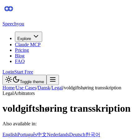
Speechyou
Explore
Claude MCP
Pricing
Blog
FAQ
Login
Start Free
Toggle theme
Home
/
Use Cases
/
Dansk
/
Legal
/
voldgiftshøring transskription
Legal
Arbitrators
voldgiftshøring transskription
Also available in:
English
Português
中文
Nederlands
Deutsch
한국어