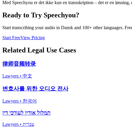
Med Speechyou er det ikke kun en transskription – det er en løsning, d
Ready to Try Speechyou?
Start transcribing your audio in
Dansk
and 100+ other languages. Free 
Start Free
View Pricing
Related
Legal
Use Cases
律师音频转录
Lawyers
•
中文
변호사를 위한 오디오 전사
Lawyers
•
한국어
תמלול אודיו לעורכי דין
Lawyers
•
עברית