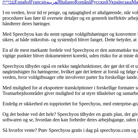
עברית
Español
Français
العربية
Italiano
Română
Русский
Українська
Ma
I en verden, hvor tid er penge, og nøjagtighed er altafgørende, står
procedurer kan føre til oversete detaljer og en generelt ineffektiv ar
håndterer deres høringer.
Med Speechyou kan du nemt optage voldgiftshøringer og konvertere 
sikrer, at både mikrofon- og systemlyd bliver fanget. Dette betyder, 
En af de mest markante fordele ved Speechyou er den automatiske trans
vigtige punkter bliver dokumenteret korrekt, uden risiko for at miste det
Speechyou tilbyder også en række nøglefunktioner, der gør det til et
nøgleindsigter fra høringerne, hvilket gør det lettere at forstå og fø
verden, hvor voldgiftssager ofte involverer parter fra forskellige lande
Med mulighed for at eksportere transkriptioner i forskellige format
Teamarbejdsområder giver mulighed for at styre tilladelser og samarbej
Endelig er sikkerhed en topprioritet for Speechyou, med enterprise-gr
Og det bedste ved det hele? Speechyou tilbyder en gratis plan, der gi
softwaren og se, hvordan den kan forbedre deres arbejdsgange, uden 
Så hvorfor vente? Prøv Speechyou gratis i dag på speechyou.com og opl