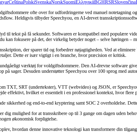
gyar
Čeština
Polski
Svenska
Norsk
Suomi
Ελληνικά
BG
HR
SR
Slovenčina
 voldgiftsdommere ofte over for udfordringerne ved manuel notetagning 
bejdsflow. Heldigvis tilbyder Speechyou, en AI-drevet transskriptionsso
lyd til tekst på få sekunder. Softwaren er kompatibel med populære v
at du kan fokusere på det, der virkelig betyder noget – selve høringen
skription, der sparer tid og forbedrer nøjagtigheden. Ved at eliminere
aljer. Dette er især vigtigt i en branche, hvor præcision er kritisk.
 uundgåeligt værktøj for voldgiftsdommere. Den AI-drevne software give
lge op på sager. Desuden understøtter Speechyou over 100 sprog med autom
.
er som TXT, SRT (undertekster), VTT (webvideo) og JSON, er Speechyou
de effektivt, hvilket er essentielt i en professionel kontekst, hvor fle
ade sikkerhed og end-to-end kryptering samt SOC 2 overholdelse. Dette 
ver dig mulighed for at transskribere op til 3 gange om dagen uden beho
nogen økonomisk forpligtelse.
ev, hvordan denne innovative teknologi kan transformere din tilgang ti