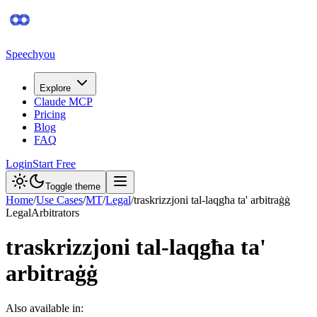
Speechyou
Explore
Claude MCP
Pricing
Blog
FAQ
Login
Start Free
Toggle theme
Home
/
Use Cases
/
MT
/
Legal
/
traskrizzjoni tal-laqgħa ta' arbitraġġ
Legal
Arbitrators
traskrizzjoni tal-laqgħa ta'
arbitraġġ
Also available in: