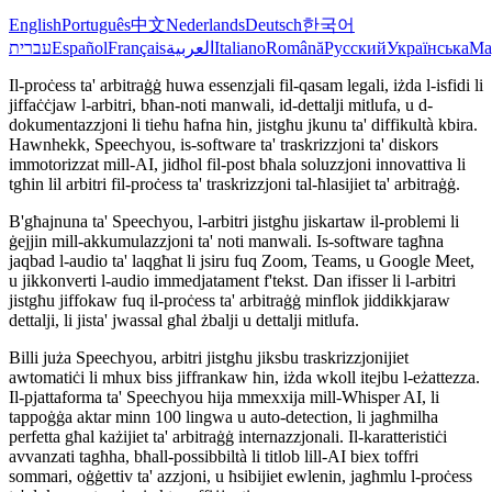
English
Português
中文
Nederlands
Deutsch
한국어
עברית
Español
Français
العربية
Italiano
Română
Русский
Українська
Ma
Il-proċess ta' arbitraġġ huwa essenzjali fil-qasam legali, iżda l-isfidi li
jiffaċċjaw l-arbitri, bħan-noti manwali, id-dettalji mitlufa, u d-
dokumentazzjoni li tieħu ħafna ħin, jistgħu jkunu ta' diffikultà kbira.
Hawnhekk, Speechyou, is-software ta' traskrizzjoni ta' diskors
immotorizzat mill-AI, jidħol fil-post bħala soluzzjoni innovattiva li
tgħin lil arbitri fil-proċess ta' traskrizzjoni tal-ħlasijiet ta' arbitraġġ.
B'għajnuna ta' Speechyou, l-arbitri jistgħu jiskartaw il-problemi li
ġejjin mill-akkumulazzjoni ta' noti manwali. Is-software tagħna
jaqbad l-audio ta' laqgħat li jsiru fuq Zoom, Teams, u Google Meet,
u jikkonverti l-audio immedjatament f'tekst. Dan ifisser li l-arbitri
jistgħu jiffokaw fuq il-proċess ta' arbitraġġ minflok jiddikkjaraw
dettalji, li jista' jwassal għal żbalji u dettalji mitlufa.
Billi juża Speechyou, arbitri jistgħu jiksbu traskrizzjonijiet
awtomatiċi li mhux biss jiffrankaw ħin, iżda wkoll itejbu l-eżattezza.
Il-pjattaforma ta' Speechyou hija mmexxija mill-Whisper AI, li
tappoġġa aktar minn 100 lingwa u auto-detection, li jagħmilha
perfetta għal każijiet ta' arbitraġġ internazzjonali. Il-karatteristiċi
avvanzati tagħha, bħall-possibbiltà li titlob lill-AI biex toffri
sommari, oġġettiv ta' azzjoni, u ħsibijiet ewlenin, jagħmlu l-proċess