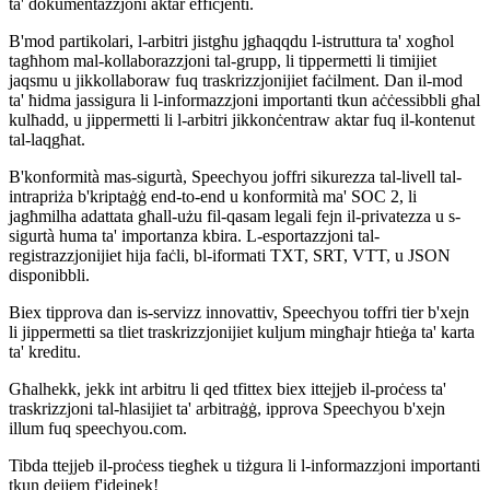
ta' dokumentazzjoni aktar effiċjenti.
B'mod partikolari, l-arbitri jistgħu jgħaqqdu l-istruttura ta' xogħol
tagħhom mal-kollaborazzjoni tal-grupp, li tippermetti li timijiet
jaqsmu u jikkollaboraw fuq traskrizzjonijiet faċilment. Dan il-mod
ta' ħidma jassigura li l-informazzjoni importanti tkun aċċessibbli għal
kulħadd, u jippermetti li l-arbitri jikkonċentraw aktar fuq il-kontenut
tal-laqgħat.
B'konformità mas-sigurtà, Speechyou joffri sikurezza tal-livell tal-
intrapriża b'kriptaġġ end-to-end u konformità ma' SOC 2, li
jagħmilha adattata għall-użu fil-qasam legali fejn il-privatezza u s-
sigurtà huma ta' importanza kbira. L-esportazzjoni tal-
registrazzjonijiet hija faċli, bl-iformati TXT, SRT, VTT, u JSON
disponibbli.
Biex tipprova dan is-servizz innovattiv, Speechyou toffri tier b'xejn
li jippermetti sa tliet traskrizzjonijiet kuljum mingħajr ħtieġa ta' karta
ta' kreditu.
Għalhekk, jekk int arbitru li qed tfittex biex ittejjeb il-proċess ta'
traskrizzjoni tal-ħlasijiet ta' arbitraġġ, ipprova Speechyou b'xejn
illum fuq speechyou.com.
Tibda ttejjeb il-proċess tiegħek u tiżgura li l-informazzjoni importanti
tkun dejjem f'idejnek!