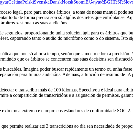
gyar
Čeština
Polski
Svenska
Dansk
Norsk
Suomi
Ελληνικά
BG
HR
SR
Slov
roceso legal, pero para moitos árbitros, a toma de notas manual pode se
ntar todo de forma precisa son só algúns dos retos que enfróntanse. Aq
árbitros xestionan as súas audicións.
de segundos, proporcionando unha solución ágil para os árbitros que b
t, capturando tanto o audio do micrófono como o do sistema. Isto si
mática que non só ahorra tempo, senón que tamén mellora a precisión. A
ermitindo que os árbitros se concentren nas súas decisións sen distracció
 buscables. Imagina poder buscar rapidamente un termo ou unha frase es
preparación para futuras audicións. Ademais, a función de resumo de IA 
tectar e transcribir máis de 100 idiomas, Speechyou é ideal para arbitr
mite a compartición de transcricións e a asignación de permisos, gara
e extremo a extremo e cumpre cos estándares de conformidade SOC 2. Ist
que permite realizar até 3 transcricións ao día sen necesidade de propor