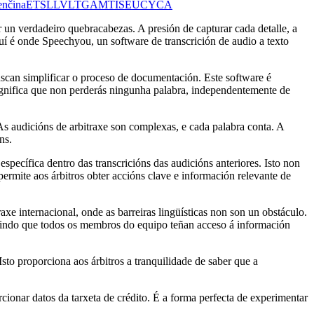
enčina
ET
SL
LV
LT
GA
MT
IS
EU
CY
CA
r un verdadeiro quebracabezas. A presión de capturar cada detalle, a
uí é onde Speechyou, un software de transcrición de audio a texto
uscan simplificar o proceso de documentación. Este software é
gnifica que non perderás ningunha palabra, independentemente de
s audicións de arbitraxe son complexas, e cada palabra conta. A
ns.
pecífica dentro das transcricións das audicións anteriores. Isto non
permite aos árbitros obter accións clave e información relevante de
axe internacional, onde as barreiras lingüísticas non son un obstáculo.
ntindo que todos os membros do equipo teñan acceso á información
o proporciona aos árbitros a tranquilidade de saber que a
cionar datos da tarxeta de crédito. É a forma perfecta de experimentar