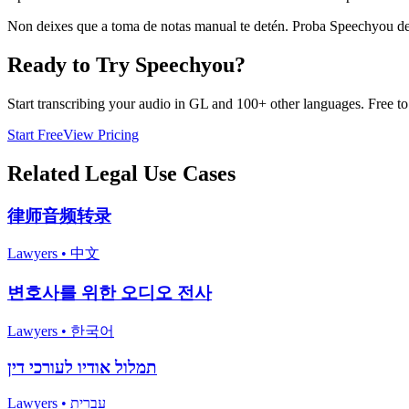
Non deixes que a toma de notas manual te detén. Proba Speechyou de 
Ready to Try Speechyou?
Start transcribing your audio in
GL
and 100+ other languages. Free to t
Start Free
View Pricing
Related
Legal
Use Cases
律师音频转录
Lawyers
•
中文
변호사를 위한 오디오 전사
Lawyers
•
한국어
תמלול אודיו לעורכי דין
Lawyers
•
עברית