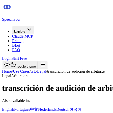
Speechyou
Explore
Claude MCP
Pricing
Blog
FAQ
Login
Start Free
Toggle theme
Home
/
Use Cases
/
GL
/
Legal
/
transcrición de audición de arbitraxe
Legal
Arbitrators
transcrición de audición de arbi
Also available in:
English
Português
中文
Nederlands
Deutsch
한국어