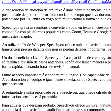
עברית
Español
Français
العربية
Italiano
Română
Русский
Українська
Ma
A transcrición de audición de arbitraxe é unha parte fundamental do p
posibilidade de perder información crucial e o tempo que leva docume
potenciado por IA, entra en xogo para revolucionar a forma en que os 
Speechyou grava as reunións e converte o audio en texto en cuestión 
compatible con plataformas populares como Zoom, Teams e Google Mee
quen estea falando.
Ao utilizar a IA de Whisper, Speechyou ofrece unha transcrición auto
transcrición precisa garante que non se perdan detalles importantes, p
Un dos beneficios clave de Speechyou é a capacidade de crear registos
só facilita a revisión de casos anteriores, senón que tamén mellora a 
forma rápida, aforrando horas de revisión manual.
Outro aspecto importante é o soporte multilingüe. Coa capacidade de de
A colaboración en equipo é igualmente sinxela, xa que Speechyou per
que necesitan.
A seguridade é unha prioridade para Speechyou, que ofrece cifrado d
información sensible está protexida.
Para aqueles que desexan probalo, Speechyou ofrece un nivel gratuíto 
a potencia da transcrición de audición de arbitraxe sen compromiso.