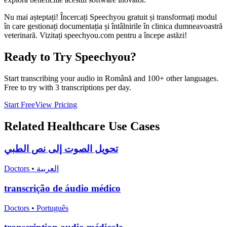
Nu mai așteptați! Încercați Speechyou gratuit și transformați modul
în care gestionați documentația și întâlnirile în clinica dumneavoastră
veterinară. Vizitați speechyou.com pentru a începe astăzi!
Ready to Try Speechyou?
Start transcribing your audio in
Română
and 100+ other languages.
Free to try with 3 transcriptions per day.
Start Free
View Pricing
Related
Healthcare
Use Cases
تحويل الصوت إلى نص الطبي
Doctors
•
العربية
transcrição de áudio médico
Doctors
•
Português