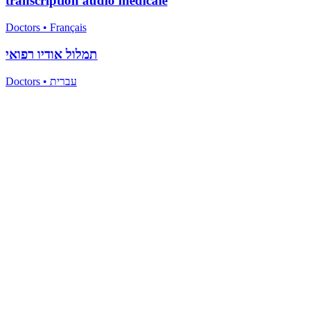
transcription audio médicale
Doctors
•
Français
תמלול אודיו רפואי
Doctors
•
עברית