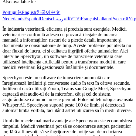
Also available in:
Português
English
한국어
中文
Nederlands
Español
Deutsch
العربية
עברית
Français
Italiano
Русский
Укр
În industria veterinară, eficiența și precizia sunt esențiale. Medicii
veterinari se confruntă adesea cu provocări legate de notarea
manuală a informațiilor, riscuri de a pierde detalii importante și
documentație consumatoare de timp. Aceste probleme pot afecta nu
doar fluxul de lucru, ci și calitatea îngrijirii oferite animalelor. Aici
intervine Speechyou, un software de transcriere veterinară care
utilizează inteligența artificială pentru a transforma modul în care
medicii veterinari își gestionează întâlnirile și documentele.
Speechyou este un software de transcriere automată care
înregistrează întâlniri și convertește audio în text în câteva secunde.
Indiferent dacă utilizați Zoom, Teams sau Google Meet, Speechyou
captează atât audio-ul de la microfon, cât și cel de sistem,
asigurându-se că nimic nu este pierdut. Folosind tehnologia avansată
Whisper AI, Speechyou suportă peste 100 de limbi și detectează
automat limba vorbită, facilitând astfel utilizarea sa în medii diverse.
Unul dintre cele mai mari avantaje ale Speechyou este economisirea
timpului. Medicii veterinari pot să se concentreze asupra pacienților
lor, fără a fi nevoiți să se îngrijoreze de notițe sau de redactarea