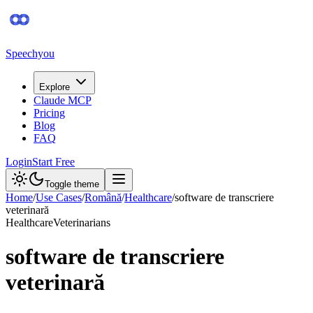
Speechyou
Explore
Claude MCP
Pricing
Blog
FAQ
Login
Start Free
Toggle theme
Home
/
Use Cases
/
Română
/
Healthcare
/
software de transcriere
veterinară
Healthcare
Veterinarians
software de transcriere
veterinară