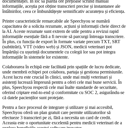
documentației. În loc să piardă ore prețioase scriind manual
informațiile, aceștia pot obține transcrieri precise și instantanee ale
întâlnirilor, ceea ce îmbunătățește semnificativ acuratețea și eficiența.
Printre caracteristicile remarcabile ale Speechyou se numără
capacitatea de a solicita rezumate, acțiuni și informații cheie direct de
la AI. Aceste rezumate sunt extrem de utile pentru a revizui rapid
informațiile esențiale fără a fi nevoie să parcurgi întreaga transcriere.
În plus, cu funcția de export în formate variate precum TXT, SRT
(subtitrări), VTT (video web) și JSON, medicii veterinari pot
împărtăși cu ușurință documentele cu colegii lor sau pot integra
informațiile în sistemele lor existente.
Colaborarea în echipă este facilitată prin spațiile de lucru dedicate,
unde membrii echipei pot colabora, partaja și gestiona permisiunile.
Acest lucru este crucial în clinici, unde mai mulți veterinari și
asistenți lucrează împreună pentru a oferi cele mai bune servicii. În
plus, Speechyou respectă cele mai înalte standarde de securitate,
oferind criptare end-to-end și conformitate cu SOC 2, asigurându-se
că datele pacienților sunt protejate.
Pentru a face procesul de integrare și utilizare și mai accesibil,
Speechyou oferă un plan gratuit care permite utilizatorilor să
efectueze 3 transcrieri pe zi, fără a necesita un card de credit.
Aceasta este o oportunitate excelentă pentru medicii veterinari de a
explora beneficiile acestui software inovator.