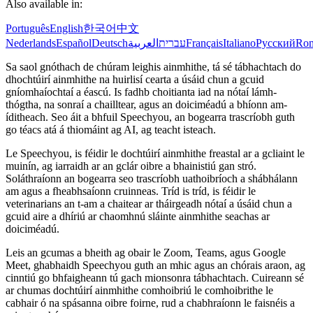
Also available in:
Português
English
한국어
中文
Nederlands
Español
Deutsch
العربية
עברית
Français
Italiano
Русский
Ro
Sa saol gnóthach de chúram leighis ainmhithe, tá sé tábhachtach do
dhochtúirí ainmhithe na huirlisí cearta a úsáid chun a gcuid
gníomhaíochtaí a éascú. Is fadhb choitianta iad na nótaí lámh-
thógtha, na sonraí a chailltear, agus an doiciméadú a bhíonn am-
íditheach. Seo áit a bhfuil Speechyou, an bogearra trascríobh guth
go téacs atá á thiomáint ag AI, ag teacht isteach.
Le Speechyou, is féidir le dochtúirí ainmhithe freastal ar a gcliaint le
muinín, ag iarraidh ar an gclár oibre a bhainistiú gan stró.
Soláthraíonn an bogearra seo trascríobh uathoibríoch a shábhálann
am agus a fheabhsaíonn cruinneas. Tríd is tríd, is féidir le
veterinarians an t-am a chaitear ar tháirgeadh nótaí a úsáid chun a
gcuid aire a dhíriú ar chaomhnú sláinte ainmhithe seachas ar
doiciméadú.
Leis an gcumas a bheith ag obair le Zoom, Teams, agus Google
Meet, ghabhaidh Speechyou guth an mhic agus an chórais araon, ag
cinntiú go bhfaigheann tú gach mionsonra tábhachtach. Cuireann sé
ar chumas dochtúirí ainmhithe comhoibriú le comhoibrithe le
cabhair ó na spásanna oibre foirne, rud a chabhraíonn le faisnéis a