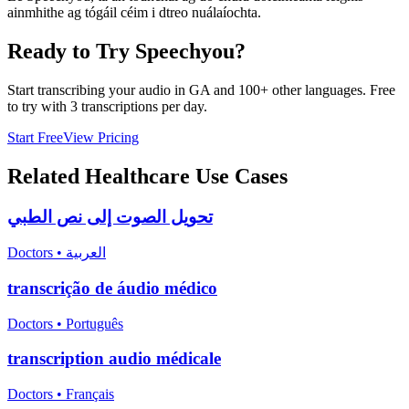
ainmhithe ag tógáil céim i dtreo nuálaíochta.
Ready to Try Speechyou?
Start transcribing your audio in
GA
and 100+ other languages. Free
to try with 3 transcriptions per day.
Start Free
View Pricing
Related
Healthcare
Use Cases
تحويل الصوت إلى نص الطبي
Doctors
•
العربية
transcrição de áudio médico
Doctors
•
Português
transcription audio médicale
Doctors
•
Français