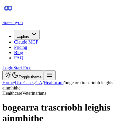
Speechyou
Explore
Claude MCP
Pricing
Blog
FAQ
Login
Start Free
Toggle theme
Home
/
Use Cases
/
GA
/
Healthcare
/
bogearra trascríobh leighis
ainmhithe
Healthcare
Veterinarians
bogearra trascríobh leighis
ainmhithe