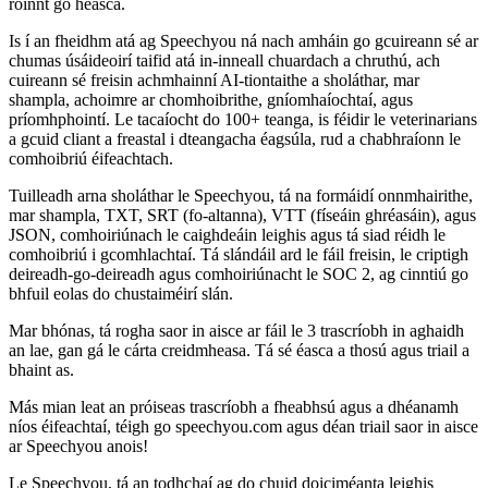
roinnt go héasca.
Is í an fheidhm atá ag Speechyou ná nach amháin go gcuireann sé ar
chumas úsáideoirí taifid atá in-inneall chuardach a chruthú, ach
cuireann sé freisin achmhainní AI-tiontaithe a sholáthar, mar
shampla, achoimre ar chomhoibrithe, gníomhaíochtaí, agus
príomhphointí. Le tacaíocht do 100+ teanga, is féidir le veterinarians
a gcuid cliant a freastal i dteangacha éagsúla, rud a chabhraíonn le
comhoibriú éifeachtach.
Tuilleadh arna sholáthar le Speechyou, tá na formáidí onnmhairithe,
mar shampla, TXT, SRT (fo-altanna), VTT (físeáin ghréasáin), agus
JSON, comhoiriúnach le caighdeáin leighis agus tá siad réidh le
comhoibriú i gcomhlachtaí. Tá slándáil ard le fáil freisin, le criptigh
deireadh-go-deireadh agus comhoiriúnacht le SOC 2, ag cinntiú go
bhfuil eolas do chustaiméirí slán.
Mar bhónas, tá rogha saor in aisce ar fáil le 3 trascríobh in aghaidh
an lae, gan gá le cárta creidmheasa. Tá sé éasca a thosú agus triail a
bhaint as.
Más mian leat an próiseas trascríobh a fheabhsú agus a dhéanamh
níos éifeachtaí, téigh go speechyou.com agus déan triail saor in aisce
ar Speechyou anois!
Le Speechyou, tá an todhchaí ag do chuid doiciméanta leighis