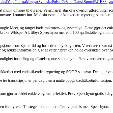
mână
Українська
Magyar
Svenska
Polski
Čeština
Dansk
Suomi
BG
Ελληνι
best mulig omsorg til dyrene. Veterinærer står ofte overfor utfordringer 
gramvare, kommer inn. Med sin evne til å konvertere møter og samtaler ti
le Meet, og fanger både mikrofon- og systemlyd. Dette gjør det enkel
å bruke Whisper AI, tilbyr Speechyou mer enn 100 språkstøtte og automa
sjonen som sparer tid og forbedrer nøyaktigheten. Veterinærer kan nå en
og nøkkelinformasjon gjør at veterinærer kan holde oversikten over hva
ghet for deling og tillatelser, noe som betyr at flere veterinærer og 
ikkerhet med ende-til-ende kryptering og SOC 2 samsvar. Dette gir veteri
e tre transkripsjoner per dag uten å måtte oppgi kredittkortinformasjon. 
y som gjør arbeidet enklere og mer effektivt. Prøv Speechyou gratis i 
en for dyrene. Ta steget mot en mer effektiv praksis med Speechyou.