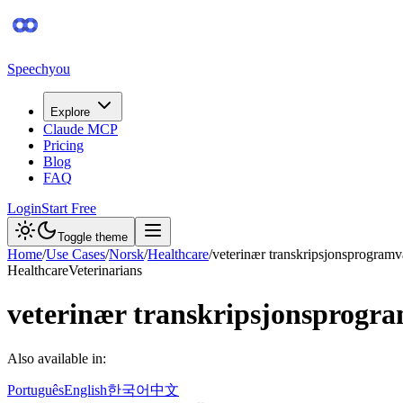
Speechyou
Explore
Claude MCP
Pricing
Blog
FAQ
Login
Start Free
Toggle theme
Home
/
Use Cases
/
Norsk
/
Healthcare
/
veterinær transkripsjonsprogramv
Healthcare
Veterinarians
veterinær transkripsjonsprogr
Also available in:
Português
English
한국어
中文