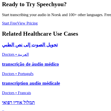
Ready to Try Speechyou?
Start transcribing your audio in
Norsk
and 100+ other languages. Free t
Start Free
View Pricing
Related
Healthcare
Use Cases
تحويل الصوت إلى نص الطبي
Doctors
•
العربية
transcrição de áudio médico
Doctors
•
Português
transcription audio médicale
Doctors
•
Français
תמלול אודיו רפואי