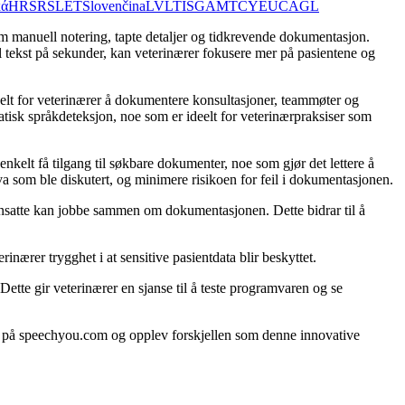
κά
HR
SR
SL
ET
Slovenčina
LV
LT
IS
GA
MT
CY
EU
CA
GL
som manuell notering, tapte detaljer og tidkrevende dokumentasjon.
l tekst på sekunder, kan veterinærer fokusere mer på pasientene og
t for veterinærer å dokumentere konsultasjoner, teammøter og
tisk språkdeteksjon, noe som er ideelt for veterinærpraksiser som
kelt få tilgang til søkbare dokumenter, noe som gjør det lettere å
 som ble diskutert, og minimere risikoen for feil i dokumentasjonen.
ansatte kan jobbe sammen om dokumentasjonen. Dette bidrar til å
nærer trygghet i at sensitive pasientdata blir beskyttet.
Dette gir veterinærer en sjanse til å teste programvaren og se
dag på speechyou.com og opplev forskjellen som denne innovative