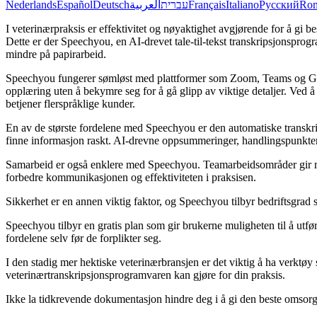
Nederlands
Español
Deutsch
العربية
עברית
Français
Italiano
Русский
Ro
I veterinærpraksis er effektivitet og nøyaktighet avgjørende for å gi 
Dette er der Speechyou, en AI-drevet tale-til-tekst transkripsjonspro
mindre på papirarbeid.
Speechyou fungerer sømløst med plattformer som Zoom, Teams og Goog
opplæring uten å bekymre seg for å gå glipp av viktige detaljer. Ved 
betjener flerspråklige kunder.
En av de største fordelene med Speechyou er den automatiske transkrip
finne informasjon raskt. AI-drevne oppsummeringer, handlingspunkter 
Samarbeid er også enklere med Speechyou. Teamarbeidsområder gir muli
forbedre kommunikasjonen og effektiviteten i praksisen.
Sikkerhet er en annen viktig faktor, og Speechyou tilbyr bedriftsgrad s
Speechyou tilbyr en gratis plan som gir brukerne muligheten til å utfør
fordelene selv før de forplikter seg.
I den stadig mer hektiske veterinærbransjen er det viktig å ha verktø
veterinærtranskripsjonsprogramvaren kan gjøre for din praksis.
Ikke la tidkrevende dokumentasjon hindre deg i å gi den beste omsorg