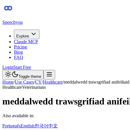
Speechyou
Explore
Claude MCP
Pricing
Blog
FAQ
Login
Start Free
Toggle theme
Home
/
Use Cases
/
CY
/
Healthcare
/
meddalwedd trawsgrifiad anifeiliaid
Healthcare
Veterinarians
meddalwedd trawsgrifiad anifei
Also available in:
Português
English
한국어
中文