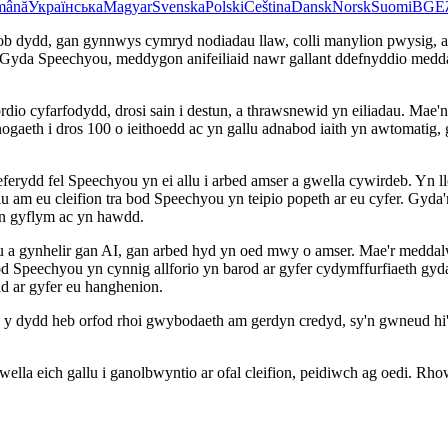
mână
Українська
Magyar
Svenska
Polski
Čeština
Dansk
Norsk
Suomi
BG
Ε
 dydd, gan gynnwys cymryd nodiadau llaw, colli manylion pwysig, a t
d. Gyda Speechyou, meddygon anifeiliaid nawr gallant ddefnyddio meddalw
dio cyfarfodydd, drosi sain i destun, a thrawsnewid yn eiliadau. Mae'
fnogaeth i dros 100 o ieithoedd ac yn gallu adnabod iaith yn awtomatig
rydd fel Speechyou yn ei allu i arbed amser a gwella cywirdeb. Yn ll
 am eu cleifion tra bod Speechyou yn teipio popeth ar eu cyfer. Gyda'r 
yn gyflym ac yn hawdd.
a gynhelir gan AI, gan arbed hyd yn oed mwy o amser. Mae'r meddalwe
bod Speechyou yn cynnig allforio yn barod ar gyfer cydymffurfiaeth 
d ar gyfer eu hanghenion.
 y dydd heb orfod rhoi gwybodaeth am gerdyn credyd, sy'n gwneud hi'
gwella eich gallu i ganolbwyntio ar ofal cleifion, peidiwch ag oedi. 