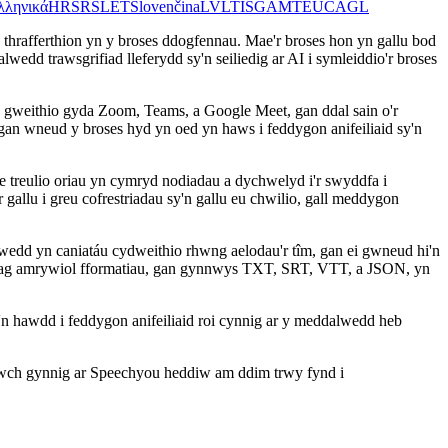
λληνικά
HR
SR
SL
ET
Slovenčina
LV
LT
IS
GA
MT
EU
CA
GL
hrafferthion yn y broses ddogfennau. Mae'r broses hon yn gallu bod
edd trawsgrifiad lleferydd sy'n seiliedig ar AI i symleiddio'r broses
n gweithio gyda Zoom, Teams, a Google Meet, gan ddal sain o'r
, gan wneud y broses hyd yn oed yn haws i feddygon anifeiliaid sy'n
e treulio oriau yn cymryd nodiadau a dychwelyd i'r swyddfa i
gallu i greu cofrestriadau sy'n gallu eu chwilio, gall meddygon
dd yn caniatáu cydweithio rhwng aelodau'r tîm, gan ei gwneud hi'n
gydag amrywiol fformatiau, gan gynnwys TXT, SRT, VTT, a JSON, yn
n hawdd i feddygon anifeiliaid roi cynnig ar y meddalwedd heb
Rhowch gynnig ar Speechyou heddiw am ddim trwy fynd i