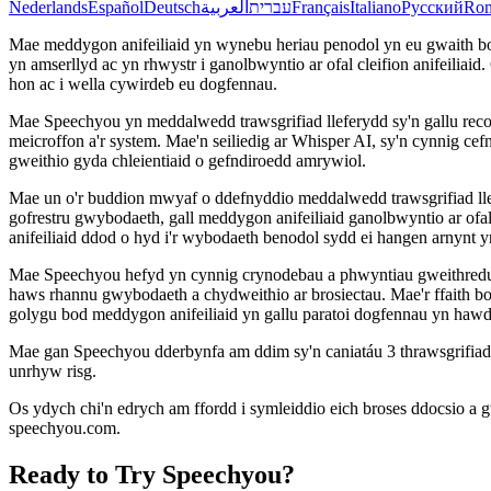
Nederlands
Español
Deutsch
العربية
עברית
Français
Italiano
Русский
Ro
Mae meddygon anifeiliaid yn wynebu heriau penodol yn eu gwaith bob
yn amserllyd ac yn rhwystr i ganolbwyntio ar ofal cleifion anifeiliai
hon ac i wella cywirdeb eu dogfennau.
Mae Speechyou yn meddalwedd trawsgrifiad lleferydd sy'n gallu recor
meicroffon a'r system. Mae'n seiliedig ar Whisper AI, sy'n cynnig ce
gweithio gyda chleientiaid o gefndiroedd amrywiol.
Mae un o'r buddion mwyaf o ddefnyddio meddalwedd trawsgrifiad llefe
gofrestru gwybodaeth, gall meddygon anifeiliaid ganolbwyntio ar ofalu
anifeiliaid ddod o hyd i'r wybodaeth benodol sydd ei hangen arnynt 
Mae Speechyou hefyd yn cynnig crynodebau a phwyntiau gweithredu 
haws rhannu gwybodaeth a chydweithio ar brosiectau. Mae'r ffaith 
golygu bod meddygon anifeiliaid yn gallu paratoi dogfennau yn hawd
Mae gan Speechyou dderbynfa am ddim sy'n caniatáu 3 thrawsgrifiad
unrhyw risg.
Os ydych chi'n edrych am ffordd i symleiddio eich broses ddocsio a 
speechyou.com.
Ready to Try Speechyou?