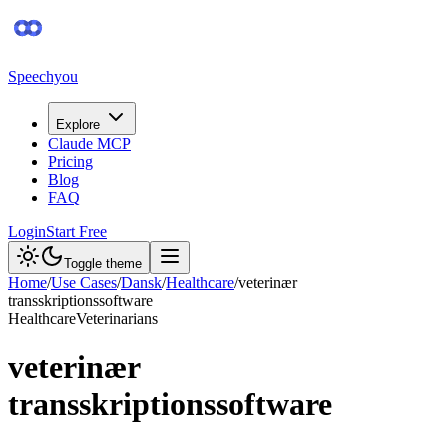
Speechyou
Explore
Claude MCP
Pricing
Blog
FAQ
Login
Start Free
Toggle theme
Home
/
Use Cases
/
Dansk
/
Healthcare
/
veterinær
transskriptionssoftware
Healthcare
Veterinarians
veterinær
transskriptionssoftware