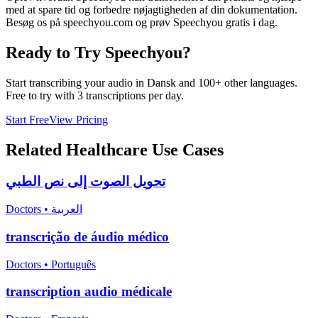
med at spare tid og forbedre nøjagtigheden af din dokumentation.
Besøg os på speechyou.com og prøv Speechyou gratis i dag.
Ready to Try Speechyou?
Start transcribing your audio in
Dansk
and 100+ other languages.
Free to try with 3 transcriptions per day.
Start Free
View Pricing
Related
Healthcare
Use Cases
تحويل الصوت إلى نص الطبي
Doctors
•
العربية
transcrição de áudio médico
Doctors
•
Português
transcription audio médicale