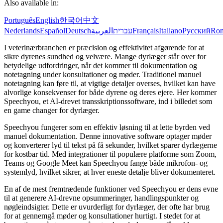
Also available in:
Português
English
한국어
中文
Nederlands
Español
Deutsch
العربية
עברית
Français
Italiano
Русский
Ro
I veterinærbranchen er præcision og effektivitet afgørende for at
sikre dyrenes sundhed og velvære. Mange dyrlæger står over for
betydelige udfordringer, når det kommer til dokumentation og
notetagning under konsultationer og møder. Traditionel manuel
notetagning kan føre til, at vigtige detaljer overses, hvilket kan have
alvorlige konsekvenser for både dyrene og deres ejere. Her kommer
Speechyou, et AI-drevet transskriptionssoftware, ind i billedet som
en game changer for dyrlæger.
Speechyou fungerer som en effektiv løsning til at lette byrden ved
manuel dokumentation. Denne innovative software optager møder
og konverterer lyd til tekst på få sekunder, hvilket sparer dyrlægerne
for kostbar tid. Med integrationer til populære platforme som Zoom,
Teams og Google Meet kan Speechyou fange både mikrofon- og
systemlyd, hvilket sikrer, at hver eneste detalje bliver dokumenteret.
En af de mest fremtrædende funktioner ved Speechyou er dens evne
til at generere AI-drevne opsummeringer, handlingspunkter og
nøgleindsigter. Dette er uvurderligt for dyrlæger, der ofte har brug
for at gennemgå møder og konsultationer hurtigt. I stedet for at