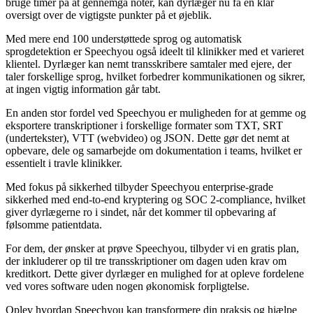
bruge timer på at gennemgå noter, kan dyrlæger nu få en klar
oversigt over de vigtigste punkter på et øjeblik.
Med mere end 100 understøttede sprog og automatisk
sprogdetektion er Speechyou også ideelt til klinikker med et varieret
klientel. Dyrlæger kan nemt transskribere samtaler med ejere, der
taler forskellige sprog, hvilket forbedrer kommunikationen og sikrer,
at ingen vigtig information går tabt.
En anden stor fordel ved Speechyou er muligheden for at gemme og
eksportere transkriptioner i forskellige formater som TXT, SRT
(undertekster), VTT (webvideo) og JSON. Dette gør det nemt at
opbevare, dele og samarbejde om dokumentation i teams, hvilket er
essentielt i travle klinikker.
Med fokus på sikkerhed tilbyder Speechyou enterprise-grade
sikkerhed med end-to-end kryptering og SOC 2-compliance, hvilket
giver dyrlægerne ro i sindet, når det kommer til opbevaring af
følsomme patientdata.
For dem, der ønsker at prøve Speechyou, tilbyder vi en gratis plan,
der inkluderer op til tre transskriptioner om dagen uden krav om
kreditkort. Dette giver dyrlæger en mulighed for at opleve fordelene
ved vores software uden nogen økonomisk forpligtelse.
Oplev hvordan Speechyou kan transformere din praksis og hjælpe