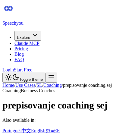
Speechyou
Explore
Claude MCP
Pricing
Blog
FAQ
Login
Start Free
Toggle theme
Home
/
Use Cases
/
SL
/
Coaching
/
prepisovanje coaching sej
Coaching
Business Coaches
prepisovanje coaching sej
Also available in:
Português
中文
English
한국어