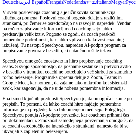
Deutsch
العربية
Español
Français
Nederlands
עברית
Italiano
Magyar
Русс
V svetu poslovnega coaching-a je učinkovita komunikacija
ključnega pomena. Poslovni coachi pogosto delajo z različnimi
strankami, pri čemer se osredotočajo na razvoj in napredek. Vendar
pa ročno zapisovanje informacij med coaching sejo lahko
predstavlja velik izziv. Pogosto se zgodi, da coach preskoči
pomembne podrobnosti, kar lahko vpliva na kakovost coaching
izkušenj. Tu nastopi Speechyou, napreden AI-podprt program za
prepisovanje govora v besedilo, ki natančno reši te težave.
Speechyou omogoča enostavno in hitro prepisovanje coaching
seans. S svojo sposobnostjo, da posname sestanke in pretvori avdio
v besedilo v trenutku, coachi ne potrebujejo več skrbeti za zamudno
ročno beleženje. Programska oprema deluje z Zoom, Teams in
Google Meet, kar pomeni, da zajame tako mikrofon kot sistemski
zvok, kar zagotavlja, da ne uide nobena pomembna informacija.
Ena izmed ključnih prednosti Speechyou je, da omogoča iskanje po
prepisih. To pomeni, da lahko coachi hitro najdejo pomembne
informacije in preglede, ki so bili omenjeni med sejo. Poleg tega
Speechyou ponuja AI-podprte povzetke, kar coachom prihrani čas
pri dokumentaciji. Zmožnost samodejnega povzemanja omogoča, da
se coachi osredotočijo na interakcijo s strankami, namesto da bi se
ukvarjali z zapletenim beleženjem.