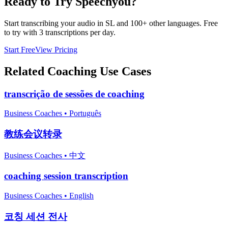
Ready to Try Speechyou?
Start transcribing your audio in
SL
and 100+ other languages. Free
to try with 3 transcriptions per day.
Start Free
View Pricing
Related
Coaching
Use Cases
transcrição de sessões de coaching
Business Coaches
•
Português
教练会议转录
Business Coaches
•
中文
coaching session transcription
Business Coaches
•
English
코칭 세션 전사