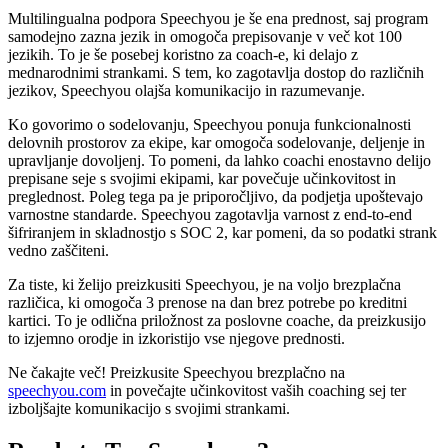
Multilingualna podpora Speechyou je še ena prednost, saj program
samodejno zazna jezik in omogoča prepisovanje v več kot 100
jezikih. To je še posebej koristno za coach-e, ki delajo z
mednarodnimi strankami. S tem, ko zagotavlja dostop do različnih
jezikov, Speechyou olajša komunikacijo in razumevanje.
Ko govorimo o sodelovanju, Speechyou ponuja funkcionalnosti
delovnih prostorov za ekipe, kar omogoča sodelovanje, deljenje in
upravljanje dovoljenj. To pomeni, da lahko coachi enostavno delijo
prepisane seje s svojimi ekipami, kar povečuje učinkovitost in
preglednost. Poleg tega pa je priporočljivo, da podjetja upoštevajo
varnostne standarde. Speechyou zagotavlja varnost z end-to-end
šifriranjem in skladnostjo s SOC 2, kar pomeni, da so podatki strank
vedno zaščiteni.
Za tiste, ki želijo preizkusiti Speechyou, je na voljo brezplačna
različica, ki omogoča 3 prenose na dan brez potrebe po kreditni
kartici. To je odlična priložnost za poslovne coache, da preizkusijo
to izjemno orodje in izkoristijo vse njegove prednosti.
Ne čakajte več! Preizkusite Speechyou brezplačno na
speechyou.com
in povečajte učinkovitost vaših coaching sej ter
izboljšajte komunikacijo s svojimi strankami.