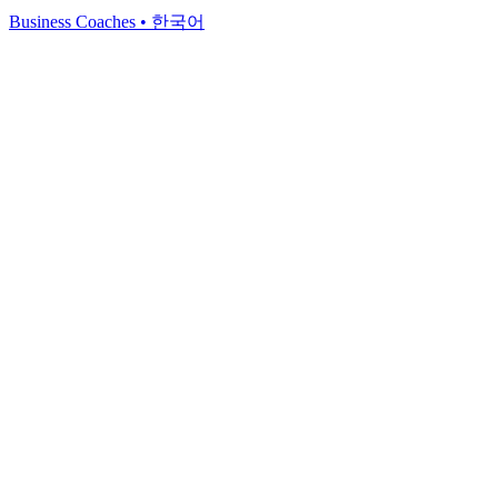
Business Coaches
•
한국어