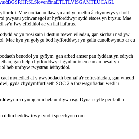
νικά
BG
SR
HR
SL
Slovenčina
ET
LT
LV
IS
GA
MT
EU
CA
GL
hyfforddi. Mae nodiadau llaw yn aml yn methu â chynnwys yr holl
 roi pwysau ychwanegol ar hyfforddwyr sydd eisoes yn brysur. Mae
sy'n fwy effeithiol ac yn llai llafurus.
dydd ac yn trosi sain i destun mewn eiliadau, gan sicrhau nad yw
gol. Mae hyn yn golygu bod hyfforddwyr yn gallu canolbwyntio ar eu
ybodaeth benodol yn gyflym, gan arbed amser pan fyddant yn edrych
ethau, gan helpu hyfforddwyr i gynllunio eu camau nesaf yn
wiol heb unrhyw rwystrau ieithyddol.
 cael mynediad at y gwybodaeth bennaf a'r cofrestriadau, gan wneud
ddwl, gyda chydymffurfiaeth SOC 2 a thrawsgrifiadau wedi'u
ddwyr roi cynnig arni heb unrhyw risg. Dyna'r cyfle perffaith i
u am ddim heddiw trwy fynd i speechyou.com.