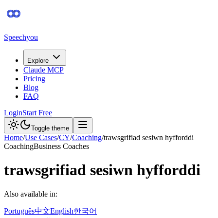
Speechyou
Explore
Claude MCP
Pricing
Blog
FAQ
Login
Start Free
Toggle theme
Home
/
Use Cases
/
CY
/
Coaching
/
trawsgrifiad sesiwn hyfforddi
Coaching
Business Coaches
trawsgrifiad sesiwn hyfforddi
Also available in:
Português
中文
English
한국어