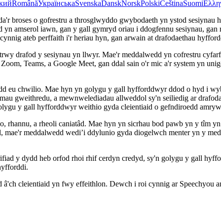
кий
Română
Українська
Svenska
Dansk
Norsk
Polski
Čeština
Suomi
Ελλη
a'r broses o gofrestru a throsglwyddo gwybodaeth yn ystod sesiynau 
d yn amserol iawn, gan y gall gymryd oriau i ddogfennu sesiynau, gan
nnig ateb perffaith i'r heriau hyn, gan arwain at drafodaethau hyfforddi 
wy drafod y sesiynau yn llwyr. Mae'r meddalwedd yn cofrestru cyfarfo
Zoom, Teams, a Google Meet, gan ddal sain o'r mic a'r system yn uni
awdd eu chwilio. Mae hyn yn golygu y gall hyfforddwyr ddod o hyd i w
au gweithredu, a mewnwelediadau allweddol sy'n seiliedig ar drafoda
golygu y gall hyfforddwyr weithio gyda cleientiaid o gefndiroedd amry
, rhannu, a rheoli caniatâd. Mae hyn yn sicrhau bod pawb yn y tîm yn
tal, mae'r meddalwedd wedi’i ddylunio gyda diogelwch menter yn y me
ad y dydd heb orfod rhoi rhif cerdyn credyd, sy'n golygu y gall hyffor
yfforddi.
dd â'ch cleientiaid yn fwy effeithlon. Dewch i roi cynnig ar Speechyo