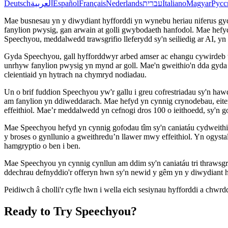
Deutsch
العربية
Español
Français
Nederlands
עברית
Italiano
Magyar
Русс
Mae busnesau yn y diwydiant hyfforddi yn wynebu heriau niferus gyd
fanylion pwysig, gan arwain at golli gwybodaeth hanfodol. Mae hefy
Speechyou, meddalwedd trawsgrifio lleferydd sy'n seiliedig ar AI, yn cy
Gyda Speechyou, gall hyfforddwyr arbed amser ac ehangu cywirdeb tr
unrhyw fanylion pwysig yn mynd ar goll. Mae'n gweithio'n dda gyda 
cleientiaid yn hytrach na chymryd nodiadau.
Un o brif fuddion Speechyou yw'r gallu i greu cofrestriadau sy'n h
am fanylion yn ddiweddarach. Mae hefyd yn cynnig crynodebau, eitem
effeithiol. Mae’r meddalwedd yn cefnogi dros 100 o ieithoedd, sy'n 
Mae Speechyou hefyd yn cynnig gofodau tîm sy'n caniatáu cydweithio
y broses o gynllunio a gweithredu’n llawer mwy effeithiol. Yn ogys
hamgryptio o ben i ben.
Mae Speechyou yn cynnig cynllun am ddim sy'n caniatáu tri thrawsgrifi
ddechrau defnyddio'r offeryn hwn sy'n newid y gêm yn y diwydiant h
Peidiwch â cholli'r cyfle hwn i wella eich sesiynau hyfforddi a chwr
Ready to Try Speechyou?