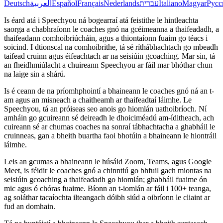
Deutsch
العربية
Español
Français
Nederlands
עברית
Italiano
Magyar
Русс
Is éard atá i Speechyou ná bogearraí atá feistithe le hintleachta
saorga a chabhraíonn le coaches gnó na gcéimeanna a thaifeadadh, a
thaifeadann comhoibriúcháin, agus a thiontaíonn fuaim go téacs i
soicind. I dtionscal na comhoibrithe, tá sé ríthábhachtach go mbeadh
taifead cruinn agus éifeachtach ar na seisiúin gcoaching. Mar sin, tá
an fheidhmiúlacht a chuireann Speechyou ar fáil mar bhóthar chun
na laige sin a shárú.
Is é ceann de na príomhphointí a bhaineann le coaches gnó ná an t-
am agus an misneach a chaitheamh ar thaifeadtaí láimhe. Le
Speechyou, tá an próiseas seo anois go hiomlán uathoibríoch. Ní
amháin go gcuireann sé deireadh le dhoiciméadú am-íditheach, ach
cuireann sé ar chumas coaches na sonraí tábhachtacha a ghabháil le
cruinneas, gan a bheith buartha faoi bhotúin a bhaineann le hiontráil
láimhe.
Leis an gcumas a bhaineann le húsáid Zoom, Teams, agus Google
Meet, is féidir le coaches gnó a chinntiú go bhfuil gach miontas na
seisiúin gcoaching a thaifeadadh go hiomlán; ghabháil fuaime ón
mic agus ó chóras fuaime. Bíonn an t-iomlán ar fáil i 100+ teanga,
ag soláthar tacaíochta ilteangach dóibh siúd a oibríonn le cliaint ar
fud an domhain.