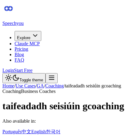
Speechyou
Explore
Claude MCP
Pricing
Blog
FAQ
Login
Start Free
Toggle theme
Home
/
Use Cases
/
GA
/
Coaching
/
taifeadadh seisiúin gcoaching
Coaching
Business Coaches
taifeadadh seisiúin gcoaching
Also available in:
Português
中文
English
한국어