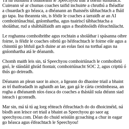
Tá na buntáistí a bhaineann le Speechyou thar a bheith suntasach.
Cuireann sé ar chumas coaches taifid inchuirte a chruthú a fhéadfar
a chuardach go héasca, a dhéanann an fhaisnéis tábhachtach a fháil
go tapa. Ina theannta sin, is féidir le coaches a iarraidh ar an AI
comhoiriúnachtaí, gníomhartha, agus tuairiscí tábhachtacha a
sholáthar, rud a shábhálfaidh am agus a fheabhsóidh éifeachtúlacht.
Le roghanna comhoibrithe agus rochtain a sholáthar i spásanna oibre
foirne, is féidir le coaches oibriú go héifeachtach le foirne eile agus a
chinntiú go bhfuil gach duine ar an eolas faoi na torthaí agus na
gníomhartha atá le déanamh.
Chomh maith leis sin, tá Speechyou comhoiriúnach le comhoibriú
gnó, le slándáil ghrád fiontair, comhoiriúnacht SOC 2, agus criptiú ó
thús go deireadh.
Déanann an plean saor in aisce, a ligeann do dhaoine triail a bhaint
as trí thaifeadadh in aghaidh an lae, gan gá le cárta creidmheasa, an
rogha a dhéanamh níos éasca do coaches a thástáil sula dtéann siad
isteach i gconradh.
Mar sin, má tá tú ag lorg réiteach éifeachtach do do dhoiciméid, ná
bíodh aon leisce ort triail a bhaint as Speechyou go saor ag
speechyou.com. Déan do chuid seisiúin gcoaching a chur in eagar
go héasca agus éifeachtach le Speechyou!