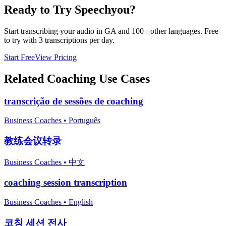
Ready to Try Speechyou?
Start transcribing your audio in
GA
and 100+ other languages. Free
to try with 3 transcriptions per day.
Start Free
View Pricing
Related
Coaching
Use Cases
transcrição de sessões de coaching
Business Coaches
•
Português
教练会议转录
Business Coaches
•
中文
coaching session transcription
Business Coaches
•
English
코칭 세션 전사