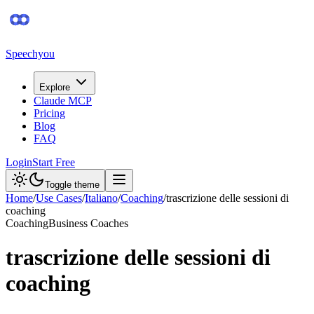
Speechyou
Explore
Claude MCP
Pricing
Blog
FAQ
Login
Start Free
Toggle theme
Home
/
Use Cases
/
Italiano
/
Coaching
/
trascrizione delle sessioni di
coaching
Coaching
Business Coaches
trascrizione delle sessioni di
coaching