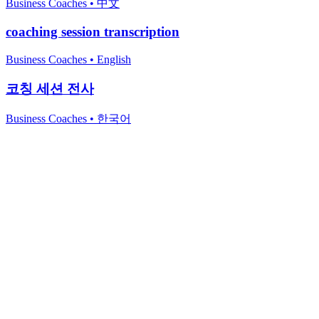
Business Coaches
•
中文
coaching session transcription
Business Coaches
•
English
코칭 세션 전사
Business Coaches
•
한국어