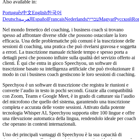
Also available in:
Português
中文
English
한국어
Deutsch
العربية
Español
Français
Nederlands
עברית
Magyar
Русский
Ro
Nel mondo frenetico del coaching, i business coach si trovano
spesso ad affrontare diverse sfide che possono ostacolare la loro
efficacia. Una delle problematiche più comuni è la trascrizione delle
sessioni di coaching, una pratica che può rivelarsi gravosa e soggetta
a errori. La trascrizione manuale richiede tempo e spesso porta a
dettagli persi che possono influire sulla qualità del servizio offerto ai
clienti. È qui che entra in gioco Speechyou, un software di
trascrizione basato su intelligenza artificiale che può rivoluzionare il
modo in cui i business coach gestiscono le loro sessioni di coaching.
Speechyou è un software di trascrizione che registra le riunioni e
converte l’audio in testo in pochi secondi. Grazie alla compatibilità
con Zoom, Teams e Google Meet, è in grado di catturare sia l’audio
del microfono che quello del sistema, garantendo una trascrizione
completa e accurata delle vostre sessioni. Attivato dalla potente
tecnologia Whisper AI, Speechyou supporta oltre 100 lingue e offre
una rilevazione automatica della lingua, rendendolo ideale per coach
che operano in contesti internazionali.
Uno dei principali vantaggi di Speechyou è la sua capacità di