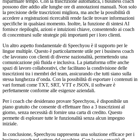
risparmiare tempo. Con la trascrizione automatica, i business coach
possono dire addio alle lunghe ore di annotazioni manuali. Non solo
la precisione delle trascrizioni migliora, ma anche la possibilità di
accedere a registrazioni ricercabili rende facile trovare informazioni
specifiche in qualsiasi momento. Inoltre, la funzione di sintesi AI
fornisce riepiloghi, azioni e intuizioni chiave, consentendo ai coach
di concentrarsi sulle strategie più importanti per i loro clienti.
Un altro aspetto fondamentale di Speechyou è il supporto per le
lingue multiple. Questo è particolarmente utile per i business coach
che lavorano con clienti di diverse nazionalità, permettendo una
comunicazione più fluida e inclusiva. La piattaforma offre anche
spazi di lavoro collaborativi, che facilitano la condivisione delle
trascrizioni tra i membri del team, assicurando che tutti siano sulla
stessa lunghezza d’onda. Con la possibilità di esportare i contenuti in
vari formati come TXT, SRT, VTT e JSON, il software è
perfettamente conforme alle esigenze aziendali.
Per i coach che desiderano provare Speechyou, è disponibile un
piano gratuito che consente di effettuare fino a 3 trascrizioni al
giorno, senza necessità di fornire una carta di credito. Questo
permette di esplorare tutte le funzionalità senza alcun impegno
iniziale.
In conclusione, Speechyou rappresenta una soluzione efficace per i
business coach nel settore del coaching. Con la sua capacità di